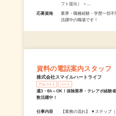
勤務地
埼玉県川越市脇田本町14-1
勤務時間
9：00～19：00の間で自
フト提出） ＜…
応募資格
業界・職種経験・学歴一切不
活躍中の職場です！
資料の電話案内スタッフ
株式会社スマイルハートライフ
アルバイト
パート
週3・6h～OK！保険業界・テレアポ経験
数活躍中！