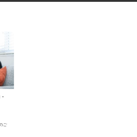
入力・
内のご