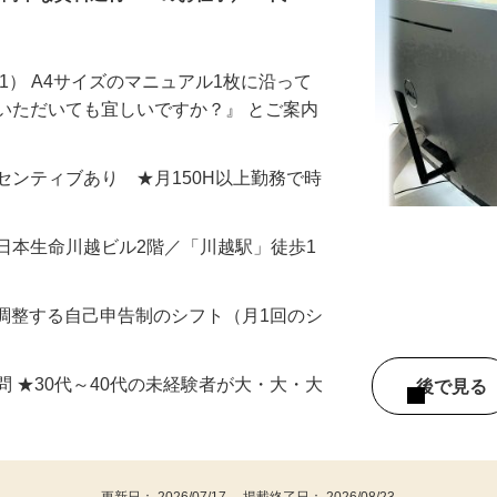
簡単な資料送付TELのお仕事／30代～40
1） A4サイズのマニュアル1枚に沿って
いただいても宜しいですか？』 とご案内
＋インセンティブあり ★月150H以上勤務で時
 日本生命川越ビル2階／「川越駅」徒歩1
由に調整する自己申告制のシフト（月1回のシ
問 ★30代～40代の未経験者が大・大・大
後で見