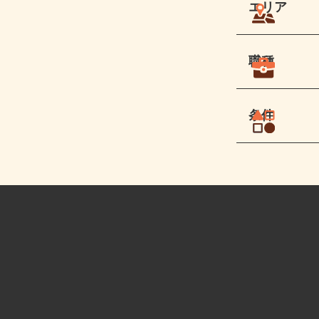
エリア
職種
条件