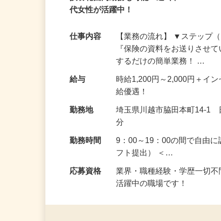
アルバイト
パート
扶養範囲内勤務も可能！週3日・4h～OK！
代女性が活躍中！
仕事内容
【業務の流れ】 ▼ステップ（
『保険の資料をお送りさせて
するだけの簡単業務！ …
給与
時給1,200円～2,000円
給優遇！
勤務地
埼玉県川越市脇田本町14-1
分
勤務時間
9：00～19：00の間で自
フト提出） ＜…
応募資格
業界・職種経験・学歴一切不
活躍中の職場です！