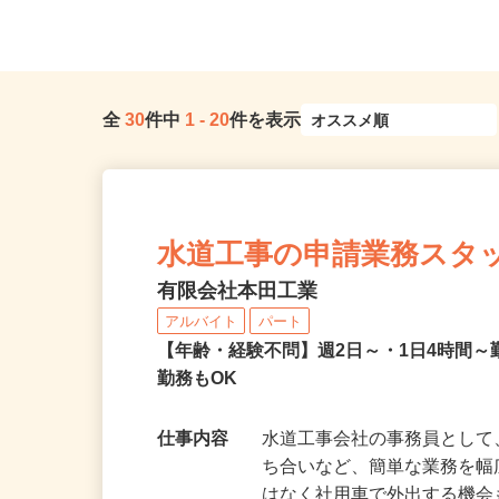
全
30
件中
1
-
20
件を表示
水道工事の申請業務スタ
有限会社本田工業
アルバイト
パート
【年齢・経験不問】週2日～・1日4時間
勤務もOK
仕事内容
水道工事会社の事務員とし
ち合いなど、簡単な業務を