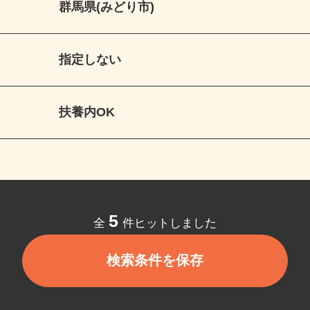
群馬県(みどり市)
指定しない
扶養内OK
5
全
件ヒットしました
検索条件を保存