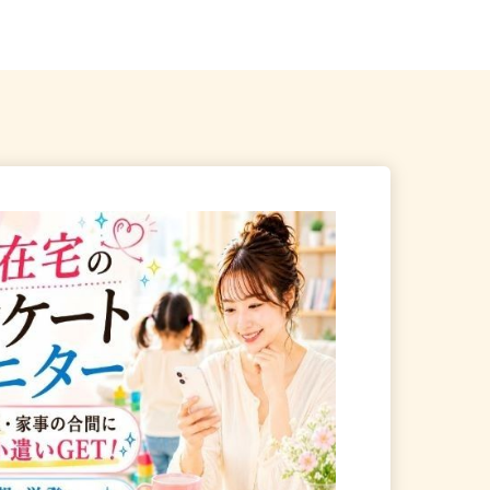
町朝日3-17-19
JAファーマーズ内（車通...