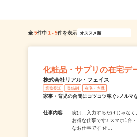
楽郡大泉町朝日3-17-19
JAファーマーズ内（車通.
全
5
件中
1
-
5
件を表示
化粧品・サプリの在宅デ
株式会社リアル・フェイス
業務委託
登録制
在宅・内職
家事・育児の合間にコツコツ稼ぐ♪ノルマ
仕事内容
実は…入力するだけじゃなく
お得な仕事です♪ スマホ1台
なお仕事です 化…