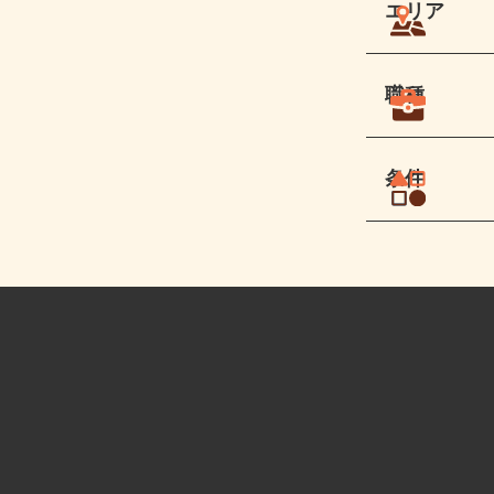
エリア
職種
条件