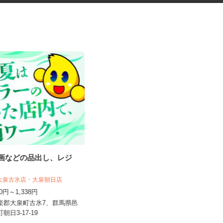
・漫画などの品出し、レジ
鮮魚店のパック詰めや陳列
株式会社旬フーズシステム ／ さかなや旬
 大泉古氷店・大泉朝日店
野田宿店
070円～1,338円
時給1,063円 日祝／時給1,113円
邑楽郡大泉町古氷7、群馬県邑
群馬県北群馬郡吉岡町上野田1050-3