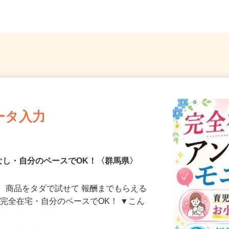
..
潟、長野、茨城、群馬、栃木、...
楽郡大泉
ータ入力
なし・自分のペースでOK！〈群馬県〉
、商品をタダで試せて 報酬までもらえる
・完全在宅・自分のペースでOK！ ▼こん