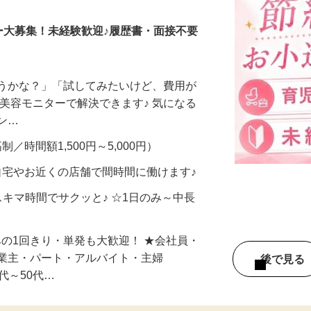
ー大募集！未経験歓迎♪履歴書・面接不要
合うかな？」「試してみたいけど、費用が
、美容モニターで解決できます♪ 気になる
メン…
制／時間額1,500円～5,000円）
自宅やお近くの店舗で間時間に働けます♪
スキマ時間でサクッと♪ ☆1日のみ～中長
みの1回きり・単発も大歓迎！ ★会社員・
事業主・パート・アルバイト・主婦
後で見
代～50代…