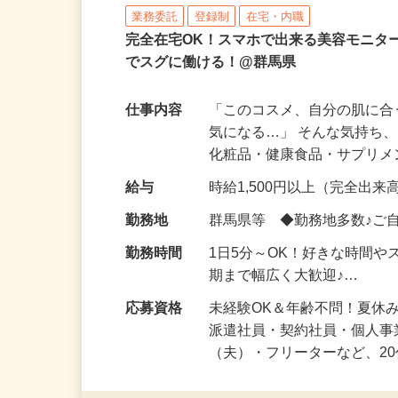
株式会社ビサーチ
業務委託
登録制
在宅・内職
完全在宅OK！スマホで出来る美容モニタ
でスグに働ける！@群馬県
仕事内容
「このコスメ、自分の肌に
気になる…」 そんな気持ち
化粧品・健康食品・サプリ
給与
時給1,500円以上（完全出来高
勤務地
群馬県等 ◆勤務地多数♪ご
勤務時間
1日5分～OK！好きな時間や
期まで幅広く大歓迎♪…
応募資格
未経験OK＆年齢不問！夏休
派遣社員・契約社員・個人
（夫）・フリーターなど、20