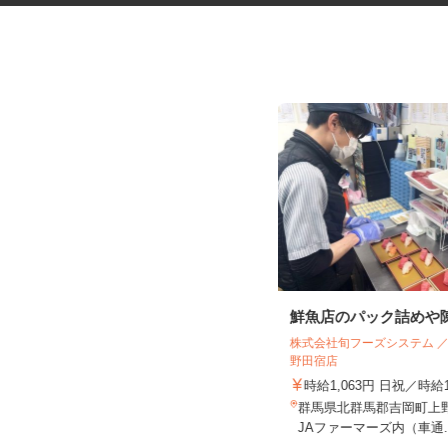
DVD・漫画などの品出し、レジ
鮮魚店のパック詰めや
株式会社旬フーズシステム 
利根書店 大泉古氷店・大泉朝日店
野田宿店
時給1,070円～1,338円
時給1,063円 日祝／時給
群馬県邑楽郡大泉町古氷7、群馬県邑
群馬県北群馬郡吉岡町上野田