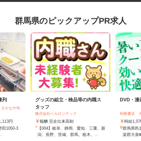
群馬県のピックアップPR求人
陳列
グッズの組立・検品等の内職ス
DVD
タッフ
／ さかなや旬
株式会社ベルロジテック
利根書店
1,113円
報酬 完全出来高制
時給1,
1050-3
【004】岐阜、静岡、愛知、三重、新
群馬県