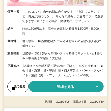
仕事内容
「このコスメ、自分の肌に合うかな？」「試してみたいけ
ど、費用が気になる…」 そんな気持ち、美容モニターで解決
できます♪ 気になる化粧品・健康食品・サプリメン…
給与
時給1,500円以上（完全出来高制／時間額1,500円～5,000
円）
勤務地
群馬県等 ◆勤務地多数♪ご自宅やお近くの店舗で間時間に
働けます♪
勤務時間
1日5分～OK！好きな時間やスキマ時間でサクッと♪ ☆1日の
み～中長期まで幅広く大歓迎♪…
応募資格
未経験OK＆年齢不問！夏休みの1回きり・単発も大歓迎！ ★
会社員・派遣社員・契約社員・個人事業主・パート・アルバ
イト・主婦（夫）・フリーターなど、20代～50代…
詳細を見る
後で見る
更新日： 2026/08/05 掲載終了日： 2026/08/30