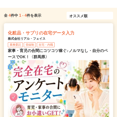
4
1
-
4
全
件中
件を表示
化粧品・サプリの在宅データ入力
株式会社リアル・フェイス
業務委託
登録制
在宅・内職
家事・育児の合間にコツコツ稼ぐ♪ノルマなし・自分のペ
ースでOK！〈群馬県〉