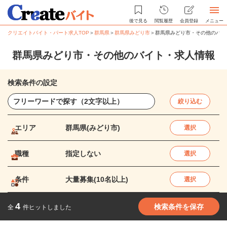
後で見る
閲覧履歴
会員登録
メニュー
クリエイトバイト・パート求人TOP
＞
群馬県
＞
群馬県みどり市
＞
群馬県みどり市・その他のバイ
群馬県みどり市・その他のバイト・求人情報
検索条件の設定
絞り込む
エリア
群馬県(みどり市)
選択
職種
指定しない
選択
条件
大量募集(10名以上)
選択
4
検索条件を保存
全
件ヒットしました