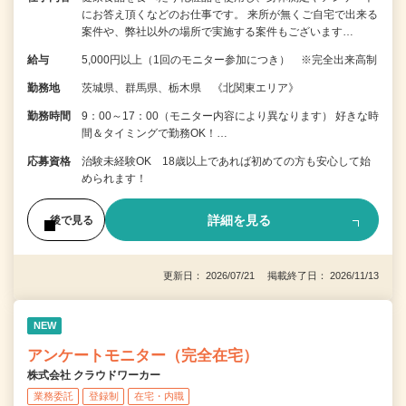
にお答え頂くなどのお仕事です。 来所が無くご自宅で出来る
案件や、弊社以外の場所で実施する案件もございます…
給与
5,000円以上（1回のモニター参加につき） ※完全出来高制
勤務地
茨城県、群馬県、栃木県 《北関東エリア》
勤務時間
9：00～17：00（モニター内容により異なります） 好きな時
間＆タイミングで勤務OK！…
応募資格
治験未経験OK 18歳以上であれば初めての方も安心して始
められます！
詳細を見る
後で見る
更新日： 2026/07/21 掲載終了日： 2026/11/13
NEW
アンケートモニター（完全在宅）
株式会社 クラウドワーカー
業務委託
登録制
在宅・内職