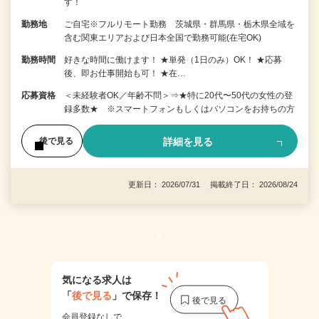
す！
勤務地
ご自宅※フルリモート勤務 茨城県・群馬県・栃木県全域を
含む関東エリアおよび日本全国で勤務可能(在宅OK)
勤務時間
好きな時間に働けます！ ★単発（1日のみ）OK！ ★応募
後、即お仕事開始も可！ ★在…
応募資格
＜未経験者OK／年齢不問＞⇒★特に20代〜50代の女性の登
録多数★ ※スマートフォンもしくはパソコンをお持ちの方
詳細を見る
後で見る
更新日： 2026/07/31 掲載終了日： 2026/08/24
1
気になる求人は
「
後で見る
」で保存！
会員登録なしで、