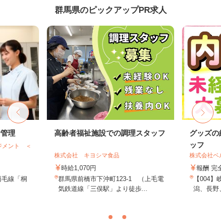
群馬県のピックアップPR求人
給管理
高齢者福祉施設での調理スタッフ
グッズの
ッフ
ジメント ＜
株式会社 キヨシマ食品
株式会社ベ
時給1,070円
報酬 完
両毛線「桐
群馬県前橋市下沖町123-1 （上毛電
【004
）
気鉄道線「三俣駅」より徒歩...
潟、長野