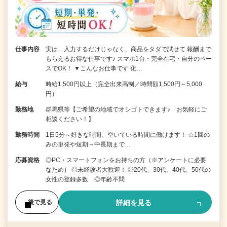
仕事内容
実は…入力するだけじゃなく、商品をタダで試せて 報酬まで
もらえるお得な仕事です♪ スマホ1台・完全在宅・自分のペー
スでOK！ ▼こんなお仕事です 化…
給与
時給1,500円以上（完全出来高制／時間額1,500円～5,000
円）
勤務地
群馬県等【ご希望の地域でオシゴトできます♪ お気軽にご
相談ください！】
勤務時間
1日5分～好きな時間、空いている時間に働けます！ ☆1回の
みの単発や短期～中長期まで…
応募資格
◎PC・スマートフォンをお持ちの方（※アンケートに必要
なため） ◎未経験者大歓迎！ ◎20代、30代、40代、50代の
女性の登録多数 ◎年齢不問
詳細を見る
後で見る