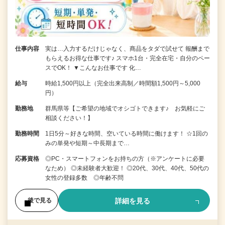
仕事内容
実は…入力するだけじゃなく、商品をタダで試せて 報酬まで
もらえるお得な仕事です♪ スマホ1台・完全在宅・自分のペー
スでOK！ ▼こんなお仕事です 化…
給与
時給1,500円以上（完全出来高制／時間額1,500円～5,000
円）
勤務地
群馬県等【ご希望の地域でオシゴトできます♪ お気軽にご
相談ください！】
勤務時間
1日5分～好きな時間、空いている時間に働けます！ ☆1回の
みの単発や短期～中長期まで…
応募資格
◎PC・スマートフォンをお持ちの方（※アンケートに必要
なため） ◎未経験者大歓迎！ ◎20代、30代、40代、50代の
女性の登録多数 ◎年齢不問
詳細を見る
後で見る