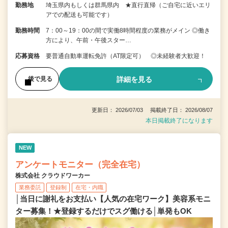
勤務地
埼玉県内もしくは群馬県内 ★直行直帰（ご自宅に近いエリ
アでの配送も可能です）
勤務時間
7：00～19：00の間で実働8時間程度の業務がメイン ◎働き
方により、午前・午後スター…
応募資格
要普通自動車運転免許（AT限定可） ◎未経験者大歓迎！
詳細を見る
後で見る
更新日： 2026/07/03 掲載終了日： 2026/08/07
本日掲載終了になります
NEW
アンケートモニター（完全在宅）
株式会社 クラウドワーカー
業務委託
登録制
在宅・内職
│当日に謝礼をお支払い【人気の在宅ワーク】美容系モニ
ター募集！★登録するだけでスグ働ける│単発もOK