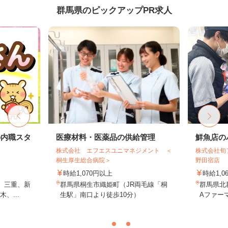
群馬県のピックアップPR求人
の内職スタ
医療材料・医薬品の供給管理
鮮魚店の
株式会社 エフエスユニマネジメント ＜
株式会社旬
桐生厚生総合病院＞
野田宿店
時給1,070円以上
時給1,0
、三重、新
群馬県桐生市織姫町（JR両毛線「桐
群馬県北群
、...
生駅」南口より徒歩10分）
Aファーマ