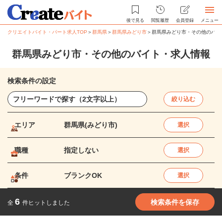
後で見る
閲覧履歴
会員登録
メニュー
クリエイトバイト・パート求人TOP
＞
群馬県
＞
群馬県みどり市
＞
群馬県みどり市・その他のバイ
群馬県みどり市・その他のバイト・求人情報
検索条件の設定
絞り込む
エリア
群馬県(みどり市)
選択
職種
指定しない
選択
条件
ブランクOK
選択
6
検索条件を保存
全
件ヒットしました