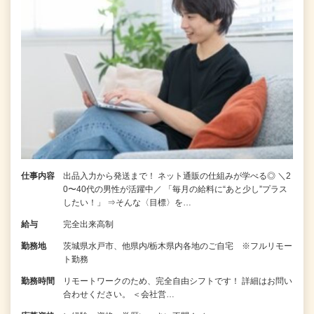
仕事内容
出品入力から発送まで！ ネット通販の仕組みが学べる◎ ＼2
0〜40代の男性が活躍中／ 「毎月の給料に“あと少し”プラス
したい！」 ⇒そんな〈目標〉を…
給与
完全出来高制
勤務地
茨城県水戸市、他県内/栃木県内各地のご自宅 ※フルリモー
ト勤務
勤務時間
リモートワークのため、完全自由シフトです！ 詳細はお問い
合わせください。 ＜会社営…