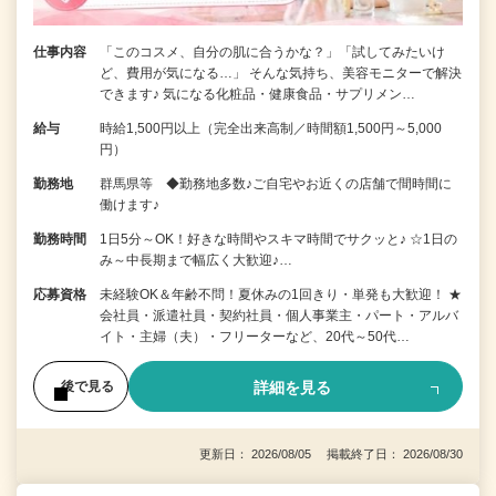
仕事内容
「このコスメ、自分の肌に合うかな？」「試してみたいけ
ど、費用が気になる…」 そんな気持ち、美容モニターで解決
できます♪ 気になる化粧品・健康食品・サプリメン…
給与
時給1,500円以上（完全出来高制／時間額1,500円～5,000
円）
勤務地
群馬県等 ◆勤務地多数♪ご自宅やお近くの店舗で間時間に
働けます♪
勤務時間
1日5分～OK！好きな時間やスキマ時間でサクッと♪ ☆1日の
み～中長期まで幅広く大歓迎♪…
応募資格
未経験OK＆年齢不問！夏休みの1回きり・単発も大歓迎！ ★
会社員・派遣社員・契約社員・個人事業主・パート・アルバ
イト・主婦（夫）・フリーターなど、20代～50代…
詳細を見る
後で見る
更新日： 2026/08/05 掲載終了日： 2026/08/30