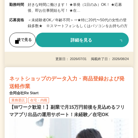
勤務時間
好きな時間に働けます！ ★単発（1日のみ）OK！ ★応募
後、即お仕事開始も可！ ★在…
応募資格
＜未経験者OK／年齢不問＞⇒★特に20代〜50代の女性の登
録多数★ ※スマートフォンもしくはパソコンをお持ちの方
詳細を見る
後で見る
更新日： 2026/07/31 掲載終了日： 2026/08/24
ネットショップのデータ入力・商品登録および発
送軽作業
合同会社Re Start
業務委託
在宅・内職
【Wワーク歓迎！】副業で月15万円前後を見込めるフリ
マアプリ出品の運用サポート！未経験／在宅OK