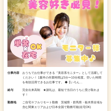
仕事内容
おうちでお仕事ができる『美容系モニター』として活躍して
ください！ 1案件の作業時間は5分〜10分程度。空いた時間
を有効活用できるお仕事です。 ◆【いろん…
給与
完全出来高制 ★謝礼は、最短で当日のうちに受け取れま
す！
勤務地
ご自宅※フルリモート勤務 茨城県・群馬県・栃木県全域を
含む関東エリアおよび日本全国で勤務可能(在宅OK)