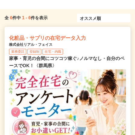
6
1
-
6
全
件中
件を表示
化粧品・サプリの在宅データ入力
株式会社リアル・フェイス
業務委託
登録制
在宅・内職
家事・育児の合間にコツコツ稼ぐ♪ノルマなし・自分のペ
ースでOK！〈群馬県〉