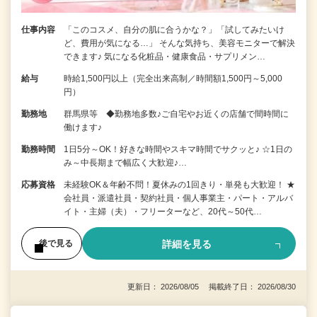
仕事内容
「このコスメ、自分の肌に合うかな？」「試してみたいけ
ど、費用が気になる…」 そんな気持ち、美容モニターで解決
できます♪ 気になる化粧品・健康食品・サプリメン…
給与
時給1,500円以上（完全出来高制／時間額1,500円～5,000
円）
勤務地
群馬県等 ◆勤務地多数♪ご自宅やお近くの店舗で間時間に
働けます♪
勤務時間
1日5分～OK！好きな時間やスキマ時間でサクッと♪ ☆1日の
み～中長期まで幅広く大歓迎♪…
応募資格
未経験OK＆年齢不問！夏休みの1回きり・単発も大歓迎！ ★
会社員・派遣社員・契約社員・個人事業主・パート・アルバ
イト・主婦（夫）・フリーターなど、20代～50代…
詳細を見る
後で見る
更新日： 2026/08/05 掲載終了日： 2026/08/30