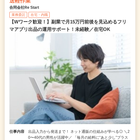
送軽作業
合同会社Re Start
業務委託
在宅・内職
【Wワーク歓迎！】副業で月15万円前後を見込めるフリ
マアプリ出品の運用サポート！未経験／在宅OK
仕事内容
出品入力から発送まで！ ネット通販の仕組みが学べる◎ ＼2
0〜40代の男性が活躍中／ 「毎月の給料に“あと少し”プラス