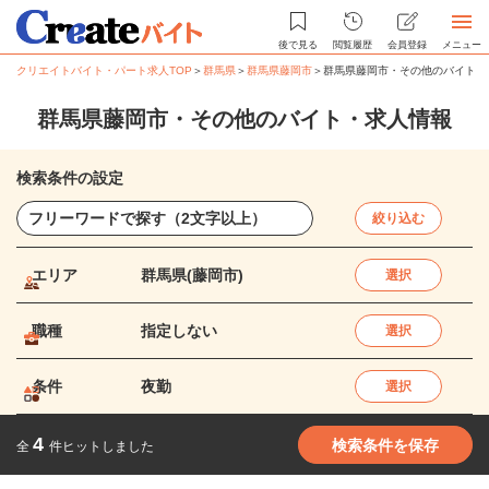
後で見る
閲覧履歴
会員登録
メニュー
クリエイトバイト・パート求人TOP
＞
群馬県
＞
群馬県藤岡市
＞
群馬県藤岡市・その他のバイト・
群馬県藤岡市・その他のバイト・求人情報
検索条件の設定
絞り込む
エリア
群馬県(藤岡市)
選択
職種
指定しない
選択
条件
夜勤
選択
4
検索条件を保存
全
件ヒットしました