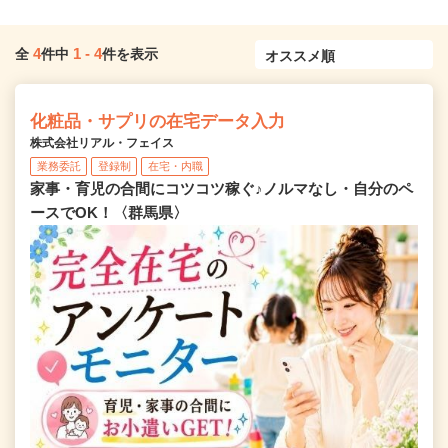
4
1
-
4
全
件中
件を表示
化粧品・サプリの在宅データ入力
株式会社リアル・フェイス
業務委託
登録制
在宅・内職
家事・育児の合間にコツコツ稼ぐ♪ノルマなし・自分のペ
ースでOK！〈群馬県〉