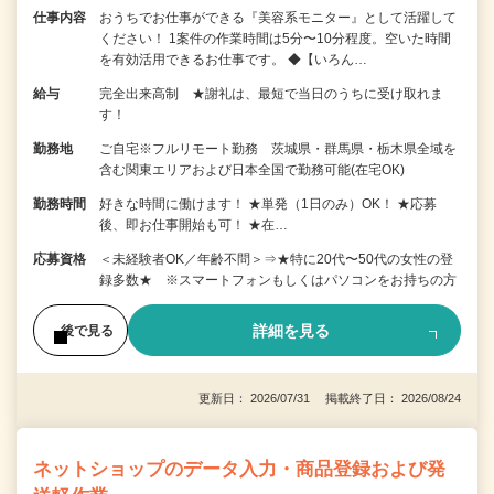
仕事内容
おうちでお仕事ができる『美容系モニター』として活躍して
ください！ 1案件の作業時間は5分〜10分程度。空いた時間
を有効活用できるお仕事です。 ◆【いろん…
給与
完全出来高制 ★謝礼は、最短で当日のうちに受け取れま
す！
勤務地
ご自宅※フルリモート勤務 茨城県・群馬県・栃木県全域を
含む関東エリアおよび日本全国で勤務可能(在宅OK)
勤務時間
好きな時間に働けます！ ★単発（1日のみ）OK！ ★応募
後、即お仕事開始も可！ ★在…
応募資格
＜未経験者OK／年齢不問＞⇒★特に20代〜50代の女性の登
録多数★ ※スマートフォンもしくはパソコンをお持ちの方
詳細を見る
後で見る
更新日： 2026/07/31 掲載終了日： 2026/08/24
ネットショップのデータ入力・商品登録および発