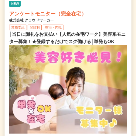
NEW
アンケートモニター（完全在宅）
株式会社 クラウドワーカー
業務委託
登録制
在宅・内職
│当日に謝礼をお支払い【人気の在宅ワーク】美容系モニ
ター募集！★登録するだけでスグ働ける│単発もOK