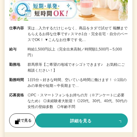
仕事内容
実は…入力するだけじゃなく、商品をタダで試せて 報酬まで
もらえるお得な仕事です♪ スマホ1台・完全在宅・自分のペー
スでOK！ ▼こんなお仕事です 化…
給与
時給1,500円以上（完全出来高制／時間額1,500円～5,000
円）
勤務地
群馬県等【ご希望の地域でオシゴトできます♪ お気軽にご
相談ください！】
勤務時間
1日5分～好きな時間、空いている時間に働けます！ ☆1回の
みの単発や短期～中長期まで…
応募資格
◎PC・スマートフォンをお持ちの方（※アンケートに必要
なため） ◎未経験者大歓迎！ ◎20代、30代、40代、50代の
女性の登録多数 ◎年齢不問
詳細を見る
後で見る