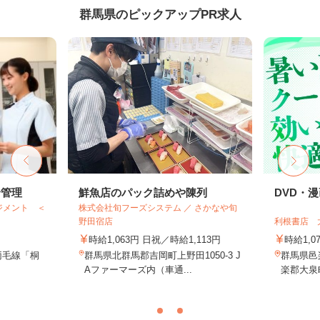
群馬県のピックアップPR求人
給管理
鮮魚店のパック詰めや陳列
DVD・
ジメント ＜
株式会社旬フーズシステム ／ さかなや旬
野田宿店
利根書店 
時給1,063円 日祝／時給1,113円
時給1,0
両毛線「桐
群馬県北群馬郡吉岡町上野田1050-3 J
群馬県邑
）
Aファーマーズ内（車通...
楽郡大泉町