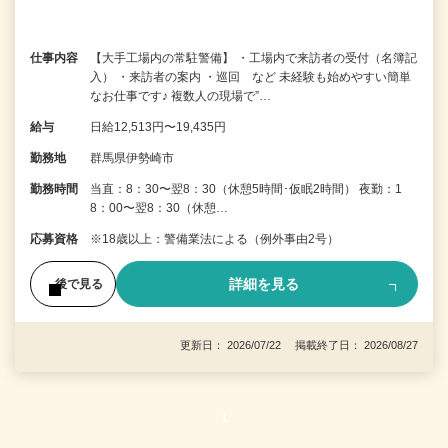
仕事内容
【大手工場内の常駐警備】 ・工場内で来訪者の受付（名簿記
入） ・来訪者の案内 ・巡回 など 未経験も始めやすい簡単
なお仕事です♪ 複数人の現場で”…
給与
日給12,513円〜19,435円
勤務地
群馬県伊勢崎市
勤務時間
当直：8：30〜翌8：30（休憩5時間･仮眠2時間） 夜勤：1
8：00〜翌8：30（休憩…
応募資格
※18歳以上：警備業法による（例外事由2号）
詳細を見る
後で見る
更新日： 2026/07/22 掲載終了日： 2026/08/27
1