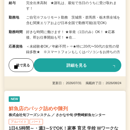
給与
完全出来高制 ★謝礼は、最短で当日のうちに受け取れま
す！
勤務地
ご自宅※フルリモート勤務 茨城県・群馬県・栃木県全域を
含む関東エリアおよび日本全国で勤務可能(在宅OK)
勤務時間
好きな時間に働けます！ ★単発（1日のみ）OK！ ★応募
後、即お仕事開始も可！ ★在…
応募資格
＜未経験者OK／年齢不問＞⇒★特に20代〜50代の女性の登
録多数★ ※スマートフォンもしくはパソコンをお持ちの方
詳細を見る
後で見る
更新日： 2026/07/31 掲載終了日： 2026/08/24
NEW
鮮魚店のパック詰めや陳列
株式会社旬フーズシステム ／ さかなや旬 伊勢崎鮮魚センター
アルバイト
パート
1日4.5時間～・週3～5でOK！家事 育児 学校 Wワークな