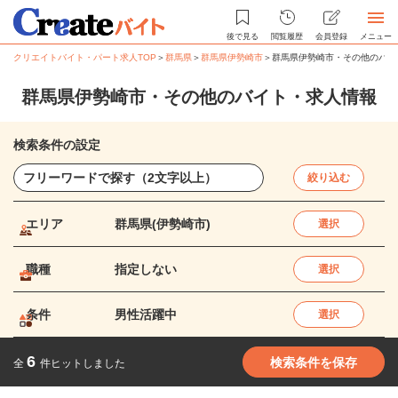
後で見る
閲覧履歴
会員登録
メニュー
クリエイトバイト・パート求人TOP
＞
群馬県
＞
群馬県伊勢崎市
＞
群馬県伊勢崎市・その他のバイ
群馬県伊勢崎市・その他のバイト・求人情報
検索条件の設定
絞り込む
エリア
群馬県(伊勢崎市)
選択
職種
指定しない
選択
条件
男性活躍中
選択
6
検索条件を保存
全
件ヒットしました