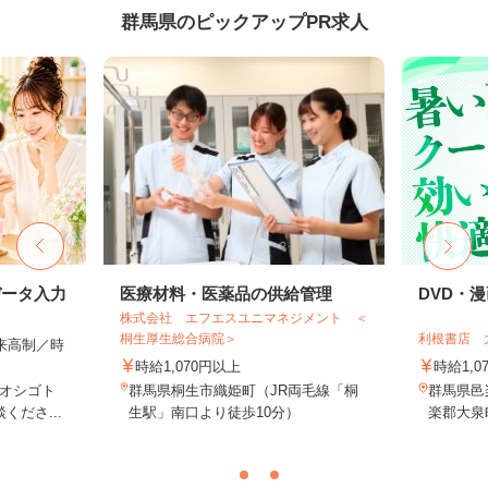
群馬県のピックアップPR求人
データ入力
医療材料・医薬品の供給管理
DVD・
株式会社 エフエスユニマネジメント ＜
桐生厚生総合病院＞
利根書店 
出来高制／時
時給1,070円以上
時給1,0
オシゴト
群馬県桐生市織姫町（JR両毛線「桐
群馬県邑
くださ...
生駅」南口より徒歩10分）
楽郡大泉町