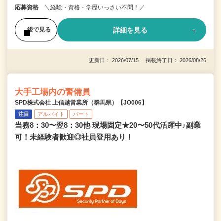
応募資格
＼経験・資格・学歴いっさい不問！／
詳細を見る
後で見る
更新日： 2026/07/15 掲載終了日： 2026/08/26
大手工場内の警備員
SPD株式会社 上信越営業所（群馬県）【JO006】
注目
アルバイト
パート
当務8：30〜翌8：30他 現場固定★20〜50代活躍中♪副業
可！未経験者歓迎◎社員登用あり！