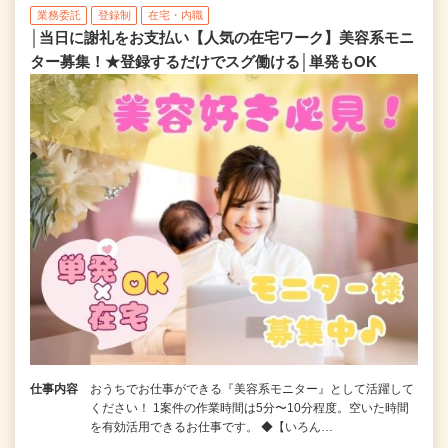
業務委託
登録制
在宅・内職
│当日に謝礼をお支払い【人気の在宅ワーク】美容系モニ
ター募集！★登録するだけでスグ働ける│単発もOK
仕事内容
おうちでお仕事ができる『美容系モニター』として活躍して
ください！ 1案件の作業時間は5分〜10分程度。空いた時間
を有効活用できるお仕事です。 ◆【いろん…