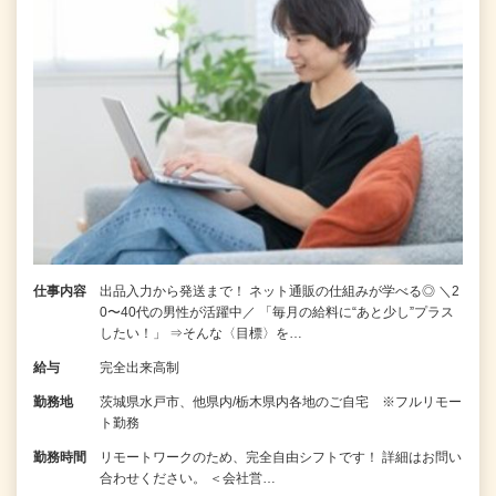
仕事内容
出品入力から発送まで！ ネット通販の仕組みが学べる◎ ＼2
0〜40代の男性が活躍中／ 「毎月の給料に“あと少し”プラス
したい！」 ⇒そんな〈目標〉を…
給与
完全出来高制
勤務地
茨城県水戸市、他県内/栃木県内各地のご自宅 ※フルリモー
ト勤務
勤務時間
リモートワークのため、完全自由シフトです！ 詳細はお問い
合わせください。 ＜会社営…