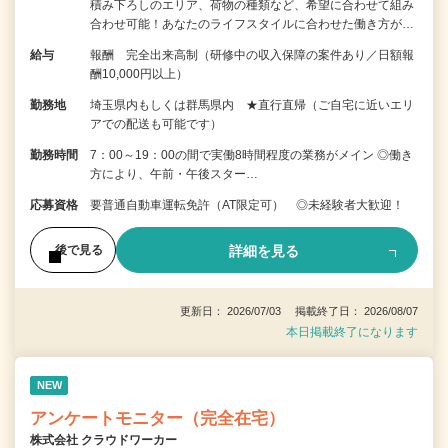
積み下ろしのエリア、荷物の種類など、希望に合わせて組み
合わせ可能！あなたのライフスタイルに合わせた働き方が…
給与
報酬 完全出来高制（研修中の収入保障の案件あり／日額報
酬10,000円以上）
勤務地
埼玉県内もしくは群馬県内 ★直行直帰（ご自宅に近いエリ
アでの配送も可能です）
勤務時間
7：00～19：00の間で実働8時間程度の業務がメイン ◎働き
方により、午前・午後スター…
応募資格
要普通自動車運転免許（AT限定可） ◎未経験者大歓迎！
詳細を見る
後で見る
更新日： 2026/07/03 掲載終了日： 2026/08/07
本日掲載終了になります
NEW
アンケートモニター（完全在宅）
株式会社 クラウドワーカー