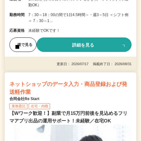
勤OK）
勤務時間
7：30～18：00の間で1日4.5時間～・週3～5日 ＜シフト例
＞ 7：30～1…
応募資格
未経験でOKです！
詳細を見る
後で見る
更新日： 2026/07/17 掲載終了日： 2026/08/31
ネットショップのデータ入力・商品登録および発
送軽作業
合同会社Re Start
業務委託
在宅・内職
【Wワーク歓迎！】副業で月15万円前後を見込めるフリ
マアプリ出品の運用サポート！未経験／在宅OK