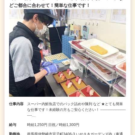
どご都合に合わせて！簡単な仕事です！
仕事内容
スーパー内鮮魚店でのパック詰めや陳列 など ★とても簡単
な仕事です！未経験の方もご安心ください！ ---------------------
----…
給与
時給1,250円 日祝／時給1,300円
勤務地
群馬県伊勢崎市宮子町3406-3 いせさきガーデンズ内（車通