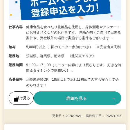
仕事内容
健康食品を食べたり化粧品を使用し、身体測定やアンケート
にお答え頂くなどのお仕事です。 来所が無くご自宅で出来る
案件や、弊社以外の場所で実施する案件もございます…
給与
5,000円以上（1回のモニター参加につき） ※完全出来高制
勤務地
茨城県、群馬県、栃木県 《北関東エリア》
勤務時間
9：00～17：00（モニター内容により異なります） 好きな時
間＆タイミングで勤務OK！…
応募資格
治験未経験OK 18歳以上であれば初めての方も安心して始
められます！
詳細を見る
後で見る
更新日： 2026/07/21 掲載終了日： 2026/11/13