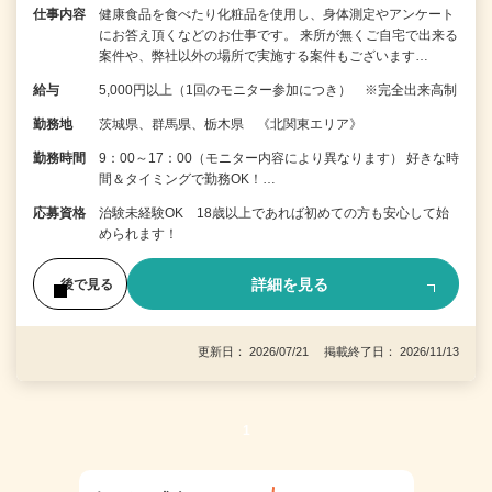
仕事内容
健康食品を食べたり化粧品を使用し、身体測定やアンケート
にお答え頂くなどのお仕事です。 来所が無くご自宅で出来る
案件や、弊社以外の場所で実施する案件もございます…
給与
5,000円以上（1回のモニター参加につき） ※完全出来高制
勤務地
茨城県、群馬県、栃木県 《北関東エリア》
勤務時間
9：00～17：00（モニター内容により異なります） 好きな時
間＆タイミングで勤務OK！…
応募資格
治験未経験OK 18歳以上であれば初めての方も安心して始
められます！
詳細を見る
後で見る
更新日： 2026/07/21 掲載終了日： 2026/11/13
1