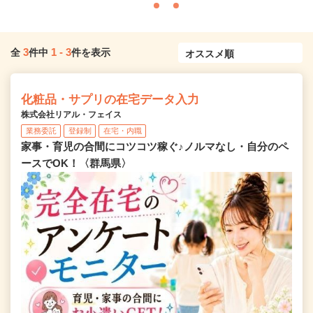
3
1
-
3
全
件中
件を表示
化粧品・サプリの在宅データ入力
株式会社リアル・フェイス
業務委託
登録制
在宅・内職
家事・育児の合間にコツコツ稼ぐ♪ノルマなし・自分のペ
ースでOK！〈群馬県〉