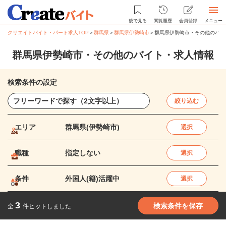
後で見る
閲覧履歴
会員登録
メニュー
クリエイトバイト・パート求人TOP
＞
群馬県
＞
群馬県伊勢崎市
＞
群馬県伊勢崎市・その他のバイ
群馬県伊勢崎市・その他のバイト・求人情報
検索条件の設定
絞り込む
エリア
群馬県(伊勢崎市)
選択
職種
指定しない
選択
条件
外国人(籍)活躍中
選択
3
検索条件を保存
全
件ヒットしました