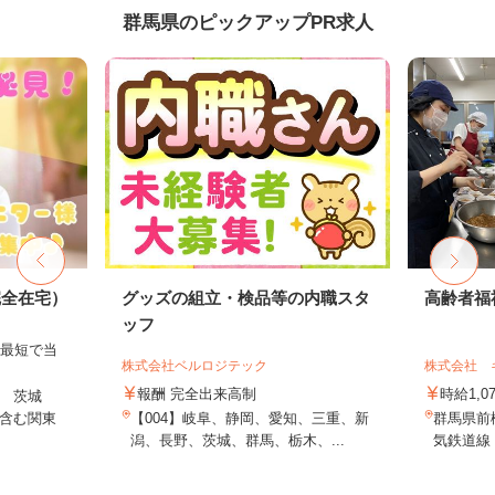
群馬県のピックアップPR求人
完全在宅）
グッズの組立・検品等の内職スタ
高齢者福
ッフ
、最短で当
株式会社ベルロジテック
株式会社 
！
報酬 完全出来高制
時給1,0
 茨城
含む関東
【004】岐阜、静岡、愛知、三重、新
群馬県前
潟、長野、茨城、群馬、栃木、...
気鉄道線