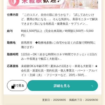
仕事内容
「このコスメ、自分の肌に合うかな？」「試してみたいけ
ど、費用が気になる…」 そんな気持ち、美容モニターで解決
できます♪ 気になる化粧品・健康食品・サプリメン…
給与
時給1,500円以上（完全出来高制／時間額1,500円～5,000
円）
勤務地
群馬県等 ◆勤務地多数♪ご自宅やお近くの店舗で間時間に
働けます♪
勤務時間
1日5分～OK！好きな時間やスキマ時間でサクッと♪ ☆1日の
み～中長期まで幅広く大歓迎♪…
応募資格
未経験OK＆年齢不問！夏休みの1回きり・単発も大歓迎！ ★
会社員・派遣社員・契約社員・個人事業主・パート・アルバ
イト・主婦（夫）・フリーターなど、20代～50代…
詳細を見る
後で見る
更新日： 2026/08/05 掲載終了日： 2026/08/30