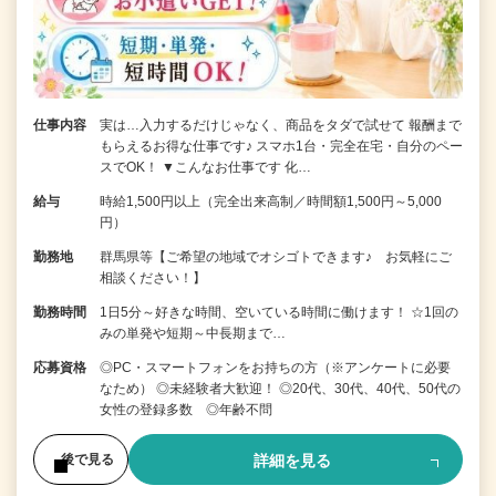
仕事内容
実は…入力するだけじゃなく、商品をタダで試せて 報酬まで
もらえるお得な仕事です♪ スマホ1台・完全在宅・自分のペー
スでOK！ ▼こんなお仕事です 化…
給与
時給1,500円以上（完全出来高制／時間額1,500円～5,000
円）
勤務地
群馬県等【ご希望の地域でオシゴトできます♪ お気軽にご
相談ください！】
勤務時間
1日5分～好きな時間、空いている時間に働けます！ ☆1回の
みの単発や短期～中長期まで…
応募資格
◎PC・スマートフォンをお持ちの方（※アンケートに必要
なため） ◎未経験者大歓迎！ ◎20代、30代、40代、50代の
女性の登録多数 ◎年齢不問
詳細を見る
後で見る