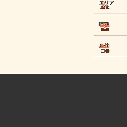
エリア
職種
条件