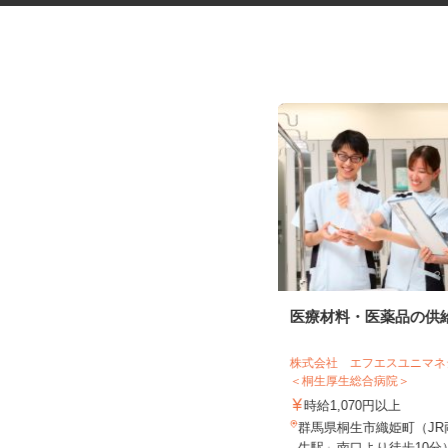
税理士事務所の在宅勤務スタッ
医療材料・医薬品の供
フ
税理士法人サリーレ
株式会社 エフエスユニ
＜桐生厚生総合病院＞
時給1,300円〜1,600円以上 ※経験
年数・スキルによる
時給1,070円以上