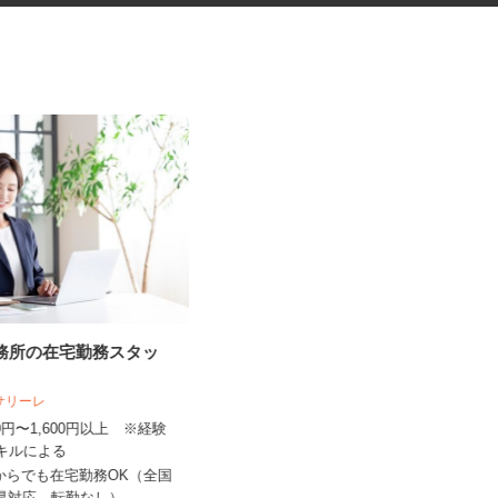
事務所の在宅勤務スタッ
医療材料・医薬品の供給管理
人サリーレ
株式会社 エフエスユニマネジメント
＜桐生厚生総合病院＞
300円〜1,600円以上 ※経験
スキルによる
時給1,070円以上