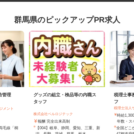
群馬県のピックアップPR求人
給管理
グッズの組立・検品等の内職ス
税理士
タッフ
フ
税理士法
マネジメント
株式会社ベルロジテック
時給1,
報酬 完全出来高制
年数・