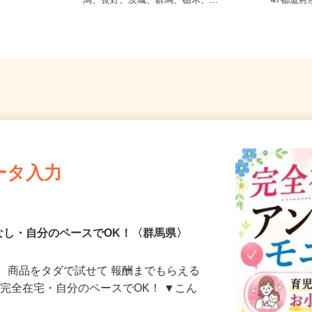
R両毛線「桐
【004】岐阜、静岡、愛知、三重、新
全国ど
分）
潟、長野、茨城、群馬、栃木、...
47都
ータ入力
なし・自分のペースでOK！〈群馬県〉
、商品をタダで試せて 報酬までもらえる
・完全在宅・自分のペースでOK！ ▼こん