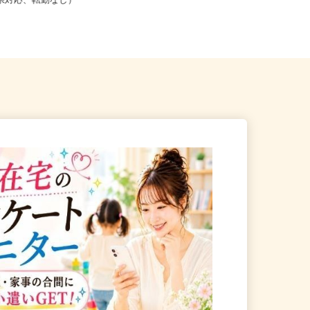
こからでも在宅勤務OK（全国
群馬県桐生市織姫町（JR両毛線「桐
道府県対応、転勤なし）
生駅」南口より徒歩10分）