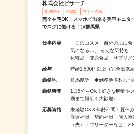
化粧品などに関する在宅
株式会社ビサーチ
業務委託
登録制
在宅・内職
完全在宅OK！スマホで出来る美容モニタ
でスグに働ける！@群馬県
仕事内容
「このコスメ、自分の肌に
気になる…」 そんな気持ち
化粧品・健康食品・サプリ
給与
時給1,500円以上（完全出来高
勤務地
群馬県等 ◆勤務地多数♪ご
勤務時間
1日5分～OK！好きな時間や
期まで幅広く大歓迎♪…
応募資格
未経験OK＆年齢不問！夏休
派遣社員・契約社員・個人