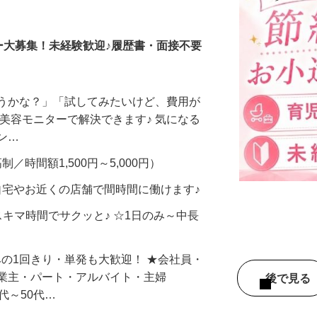
調査員・在宅モニター
ー大募集！未経験歓迎♪履歴書・面接不要
合うかな？」「試してみたいけど、費用が
、美容モニターで解決できます♪ 気になる
メン…
制／時間額1,500円～5,000円）
自宅やお近くの店舗で間時間に働けます♪
スキマ時間でサクッと♪ ☆1日のみ～中長
みの1回きり・単発も大歓迎！ ★会社員・
事業主・パート・アルバイト・主婦
後で見