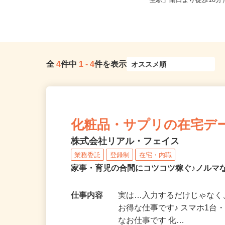
全国どこからでも在宅勤務OK（全国
群馬県桐生市織姫町（J
47都道府県対応、転勤なし）
生駅」南口より徒歩10
全
4
件中
1
-
4
件を表示
化粧品・サプリの在宅デ
株式会社リアル・フェイス
業務委託
登録制
在宅・内職
家事・育児の合間にコツコツ稼ぐ♪ノルマ
仕事内容
実は…入力するだけじゃなく
お得な仕事です♪ スマホ1台