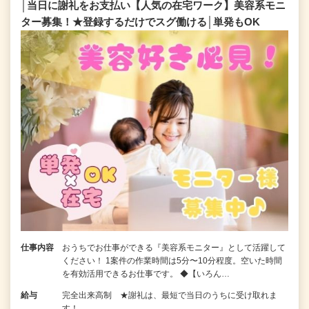
│当日に謝礼をお支払い【人気の在宅ワーク】美容系モニ
ター募集！★登録するだけでスグ働ける│単発もOK
仕事内容
おうちでお仕事ができる『美容系モニター』として活躍して
ください！ 1案件の作業時間は5分〜10分程度。空いた時間
を有効活用できるお仕事です。 ◆【いろん…
給与
完全出来高制 ★謝礼は、最短で当日のうちに受け取れま
す！