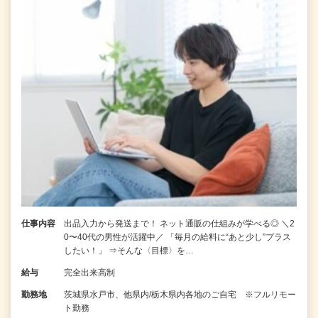
仕事内容
出品入力から発送まで！ ネット通販の仕組みが学べる◎ ＼2
0〜40代の男性が活躍中／ 「毎月の給料に“あと少し”プラス
したい！」 ⇒そんな〈目標〉を…
給与
完全出来高制
勤務地
茨城県水戸市、他県内/栃木県内各地のご自宅 ※フルリモー
ト勤務