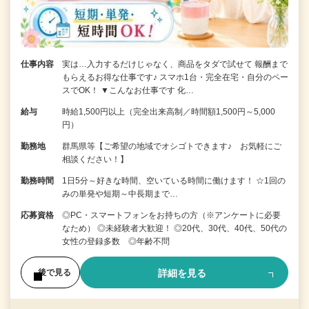
仕事内容
実は…入力するだけじゃなく、商品をタダで試せて 報酬まで
もらえるお得な仕事です♪ スマホ1台・完全在宅・自分のペー
スでOK！ ▼こんなお仕事です 化…
給与
時給1,500円以上（完全出来高制／時間額1,500円～5,000
円）
勤務地
群馬県等【ご希望の地域でオシゴトできます♪ お気軽にご
相談ください！】
勤務時間
1日5分～好きな時間、空いている時間に働けます！ ☆1回の
みの単発や短期～中長期まで…
応募資格
◎PC・スマートフォンをお持ちの方（※アンケートに必要
なため） ◎未経験者大歓迎！ ◎20代、30代、40代、50代の
女性の登録多数 ◎年齢不問
詳細を見る
後で見る