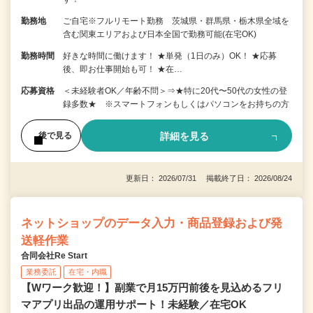
勤務地
ご自宅※フルリモート勤務 茨城県・群馬県・栃木県全域を
含む関東エリアおよび日本全国で勤務可能(在宅OK)
勤務時間
好きな時間に働けます！ ★単発（1日のみ）OK！ ★応募
後、即お仕事開始も可！ ★在…
応募資格
＜未経験者OK／年齢不問＞⇒★特に20代〜50代の女性の登
録多数★ ※スマートフォンもしくはパソコンをお持ちの方
詳細を見る
後で見る
更新日： 2026/07/31 掲載終了日： 2026/08/24
ネットショップのデータ入力・商品登録および発
送軽作業
合同会社Re Start
業務委託
在宅・内職
【Wワーク歓迎！】副業で月15万円前後を見込めるフリ
マアプリ出品の運用サポート！未経験／在宅OK