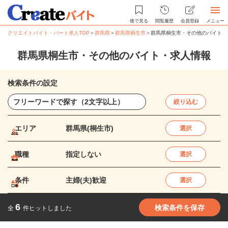
後で見る
閲覧履歴
会員登録
メニュー
クリエイトバイト・パート求人TOP
＞
群馬県
＞
群馬県桐生市
＞
群馬県桐生市・その他のバイト・
群馬県桐生市・その他のバイト・求人情報
検索条件の設定
絞り込む
エリア
群馬県(桐生市)
選択
職種
指定しない
選択
条件
主婦(夫)歓迎
選択
6
検索条件を保存
全
件ヒットしました