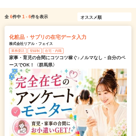
6
1
-
6
全
件中
件を表示
化粧品・サプリの在宅データ入力
株式会社リアル・フェイス
業務委託
登録制
在宅・内職
家事・育児の合間にコツコツ稼ぐ♪ノルマなし・自分のペ
ースでOK！〈群馬県〉