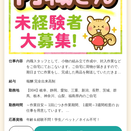
仕事内容
内職スタッフとして、小物の組み立て作成や、封入作業など
をご自宅にておこないます。ご自宅に荷物が届きますので、
期日までに作業をし、完成した商品を郵送していただきま…
給与
報酬 完全出来高制
勤務地
【004】岐阜、静岡、愛知、三重、新潟、長野、茨城、群
馬、栃木、神奈川、山梨、福島県内のご自宅
勤務時間
～作業目安～ 1回につき作業期間、 1週間～3週間程度の お
仕事を用意しています。 …
応募資格
年齢＆経験不問！学生／ペット／ネイル不可！