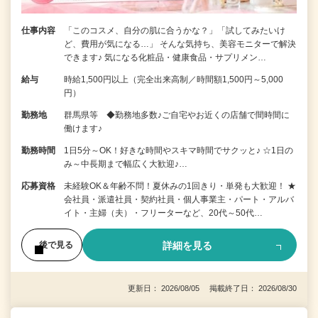
仕事内容
「このコスメ、自分の肌に合うかな？」「試してみたいけ
ど、費用が気になる…」 そんな気持ち、美容モニターで解決
できます♪ 気になる化粧品・健康食品・サプリメン…
給与
時給1,500円以上（完全出来高制／時間額1,500円～5,000
円）
勤務地
群馬県等 ◆勤務地多数♪ご自宅やお近くの店舗で間時間に
働けます♪
勤務時間
1日5分～OK！好きな時間やスキマ時間でサクッと♪ ☆1日の
み～中長期まで幅広く大歓迎♪…
応募資格
未経験OK＆年齢不問！夏休みの1回きり・単発も大歓迎！ ★
会社員・派遣社員・契約社員・個人事業主・パート・アルバ
イト・主婦（夫）・フリーターなど、20代～50代…
詳細を見る
後で見る
更新日： 2026/08/05 掲載終了日： 2026/08/30