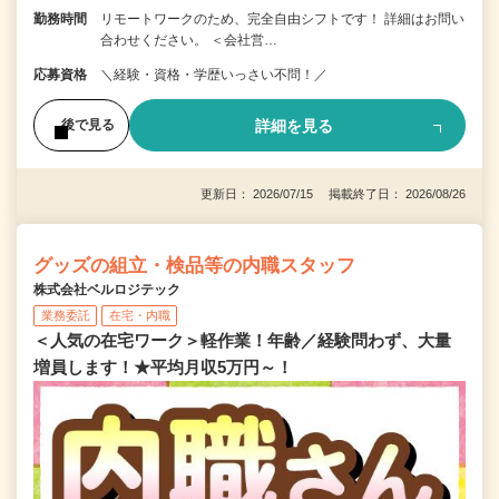
勤務時間
リモートワークのため、完全自由シフトです！ 詳細はお問い
合わせください。 ＜会社営…
応募資格
＼経験・資格・学歴いっさい不問！／
詳細を見る
後で見る
更新日： 2026/07/15 掲載終了日： 2026/08/26
グッズの組立・検品等の内職スタッフ
株式会社ベルロジテック
業務委託
在宅・内職
＜人気の在宅ワーク＞軽作業！年齢／経験問わず、大量
増員します！★平均月収5万円～！