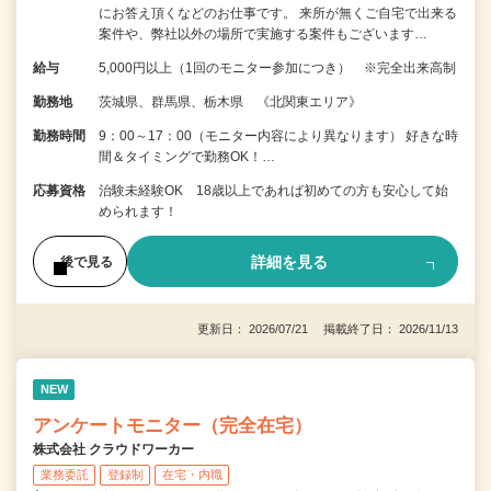
にお答え頂くなどのお仕事です。 来所が無くご自宅で出来る
案件や、弊社以外の場所で実施する案件もございます…
給与
5,000円以上（1回のモニター参加につき） ※完全出来高制
勤務地
茨城県、群馬県、栃木県 《北関東エリア》
勤務時間
9：00～17：00（モニター内容により異なります） 好きな時
間＆タイミングで勤務OK！…
応募資格
治験未経験OK 18歳以上であれば初めての方も安心して始
められます！
詳細を見る
後で見る
更新日： 2026/07/21 掲載終了日： 2026/11/13
NEW
アンケートモニター（完全在宅）
株式会社 クラウドワーカー
業務委託
登録制
在宅・内職