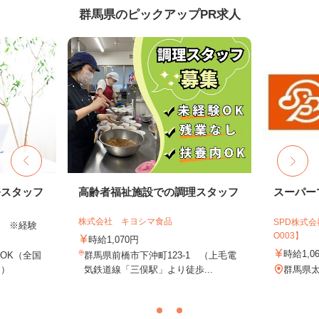
群馬県のピックアップPR求人
務スタッフ
高齢者福祉施設での調理スタッフ
スーパー
株式会社 キヨシマ食品
SPD株式
以上 ※経験
O003】
時給1,070円
時給1,0
OK（全国
群馬県前橋市下沖町123-1 （上毛電
し）
気鉄道線「三俣駅」より徒歩...
群馬県