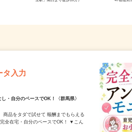
県 《北関東
群馬県桐生市織姫町（JR両毛線「桐
全国ど
生駅」南口より徒歩10分）
47都
ータ入力
なし・自分のペースでOK！〈群馬県〉
、商品をタダで試せて 報酬までもらえる
・完全在宅・自分のペースでOK！ ▼こん