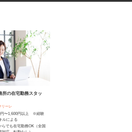
事務所の在宅勤務スタッ
健康食品・化粧品・治験等のモ
ニター
人サリーレ
株式会社SOUKEN
300円〜1,600円以上 ※経験
5,000円以上（1回のモニター参加に
スキルによる
つき） ※完全出来高制