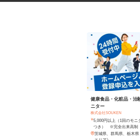
税理士事務所の在宅勤務スタッ
健康食品・化粧品・治
フ
ニター
税理士法人サリーレ
株式会社SOUKEN
時給1,300円〜1,600円以上 ※経験
5,000円以上（1回の
年数・スキルによる
つき） ※完全出来高