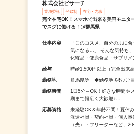
化粧品などに関する在宅
株式会社ビサーチ
業務委託
登録制
在宅・内職
完全在宅OK！スマホで出来る美容モニタ
でスグに働ける！@群馬県
仕事内容
「このコスメ、自分の肌に
気になる…」 そんな気持ち
化粧品・健康食品・サプリ
給与
時給1,500円以上（完全出来高
勤務地
群馬県等 ◆勤務地多数♪ご
勤務時間
1日5分～OK！好きな時間や
期まで幅広く大歓迎♪…
応募資格
未経験OK＆年齢不問！夏休
派遣社員・契約社員・個人