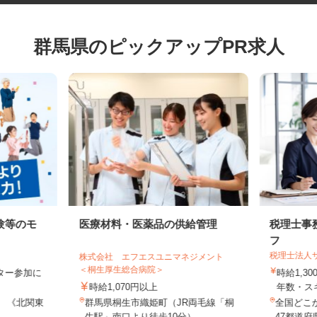
群馬県のピックアップPR求人
験等のモ
医療材料・医薬品の供給管理
税理士
フ
税理士法
株式会社 エフエスユニマネジメント
＜桐生厚生総合病院＞
モニター参加に
時給1,
制
時給1,070円以上
年数・