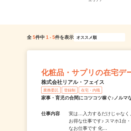
全国どこからでも在宅勤務OK（全国
茨城県、群馬県、栃木
47都道府県対応、転勤なし）
エリア》
全
5
件中
1
-
5
件を表示
化粧品・サプリの在宅デ
株式会社リアル・フェイス
業務委託
登録制
在宅・内職
家事・育児の合間にコツコツ稼ぐ♪ノルマ
仕事内容
実は…入力するだけじゃなく
お得な仕事です♪ スマホ1台