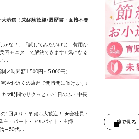
調査員・在宅モニター
ー大募集！未経験歓迎♪履歴書・面接不要
合うかな？」「試してみたいけど、費用が
、美容モニターで解決できます♪ 気になる
メン…
制／時間額1,500円～5,000円）
自宅やお近くの店舗で間時間に働けます♪
スキマ時間でサクッと♪ ☆1日のみ～中長
みの1回きり・単発も大歓迎！ ★会社員・
事業主・パート・アルバイト・主婦
後で見