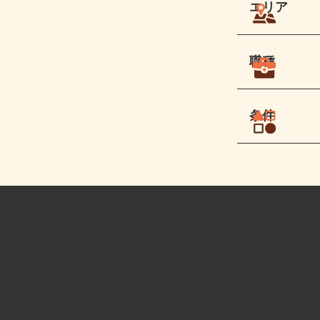
エリア
職種
条件