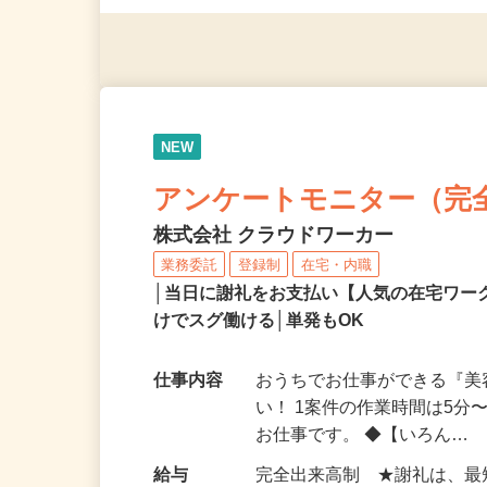
（夫）・フリーターなど、20
NEW
アンケートモニター（完
株式会社 クラウドワーカー
業務委託
登録制
在宅・内職
│当日に謝礼をお支払い【人気の在宅ワ
けでスグ働ける│単発もOK
仕事内容
おうちでお仕事ができる『
い！ 1案件の作業時間は5