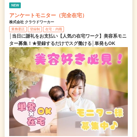
NEW
アンケートモニター（完全在宅）
株式会社 クラウドワーカー
業務委託
登録制
在宅・内職
│当日に謝礼をお支払い【人気の在宅ワーク】美容系モニ
ター募集！★登録するだけでスグ働ける│単発もOK