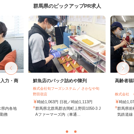
群馬県のピックアップPR求人
タ入力・商
鮮魚店のパック詰めや陳列
高齢者福
株式会社旬フーズシステム ／ さかなや旬
野田宿店
株式会社 
時給1,063円 日祝／時給1,113円
時給1,0
木県内各地
群馬県北群馬郡吉岡町上野田1050-3 J
群馬県前
勤務
Aファーマーズ内（車通...
気鉄道線