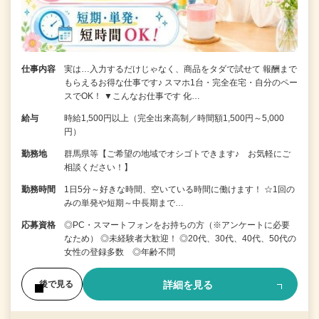
仕事内容
実は…入力するだけじゃなく、商品をタダで試せて 報酬まで
もらえるお得な仕事です♪ スマホ1台・完全在宅・自分のペー
スでOK！ ▼こんなお仕事です 化…
給与
時給1,500円以上（完全出来高制／時間額1,500円～5,000
円）
勤務地
群馬県等【ご希望の地域でオシゴトできます♪ お気軽にご
相談ください！】
勤務時間
1日5分～好きな時間、空いている時間に働けます！ ☆1回の
みの単発や短期～中長期まで…
応募資格
◎PC・スマートフォンをお持ちの方（※アンケートに必要
なため） ◎未経験者大歓迎！ ◎20代、30代、40代、50代の
女性の登録多数 ◎年齢不問
詳細を見る
後で見る