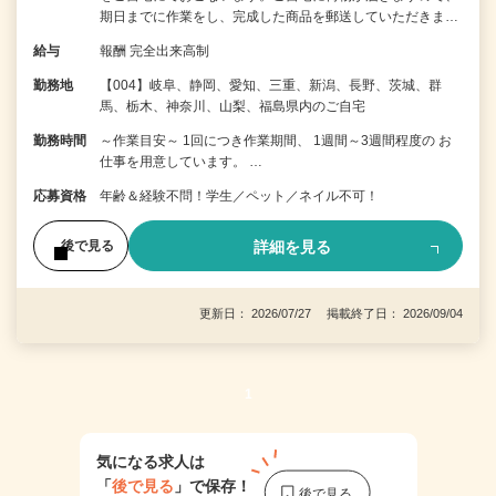
期日までに作業をし、完成した商品を郵送していただきま…
給与
報酬 完全出来高制
勤務地
【004】岐阜、静岡、愛知、三重、新潟、長野、茨城、群
馬、栃木、神奈川、山梨、福島県内のご自宅
勤務時間
～作業目安～ 1回につき作業期間、 1週間～3週間程度の お
仕事を用意しています。 …
応募資格
年齢＆経験不問！学生／ペット／ネイル不可！
詳細を見る
後で見る
更新日： 2026/07/27 掲載終了日： 2026/09/04
1
気になる求人は
「
後で見る
」で保存！