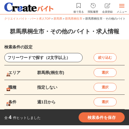
後で見る
閲覧履歴
会員登録
メニュー
クリエイトバイト・パート求人TOP
＞
群馬県
＞
群馬県桐生市
＞
群馬県桐生市・その他のバイト・
群馬県桐生市・その他のバイト・求人情報
検索条件の設定
絞り込む
エリア
群馬県(桐生市)
選択
職種
指定しない
選択
条件
週1日から
選択
4
検索条件を保存
全
件ヒットしました