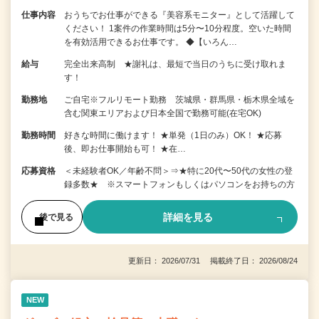
仕事内容
おうちでお仕事ができる『美容系モニター』として活躍して
ください！ 1案件の作業時間は5分〜10分程度。空いた時間
を有効活用できるお仕事です。 ◆【いろん…
給与
完全出来高制 ★謝礼は、最短で当日のうちに受け取れま
す！
勤務地
ご自宅※フルリモート勤務 茨城県・群馬県・栃木県全域を
含む関東エリアおよび日本全国で勤務可能(在宅OK)
勤務時間
好きな時間に働けます！ ★単発（1日のみ）OK！ ★応募
後、即お仕事開始も可！ ★在…
応募資格
＜未経験者OK／年齢不問＞⇒★特に20代〜50代の女性の登
録多数★ ※スマートフォンもしくはパソコンをお持ちの方
詳細を見る
後で見る
更新日： 2026/07/31 掲載終了日： 2026/08/24
NEW