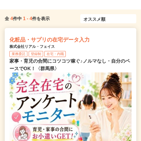
4
1
-
4
全
件中
件を表示
化粧品・サプリの在宅データ入力
株式会社リアル・フェイス
業務委託
登録制
在宅・内職
家事・育児の合間にコツコツ稼ぐ♪ノルマなし・自分のペ
ースでOK！〈群馬県〉