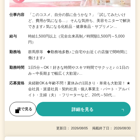
仕事内容
「このコスメ、自分の肌に合うかな？」「試してみたいけ
ど、費用が気になる…」 そんな気持ち、美容モニターで解決
できます♪ 気になる化粧品・健康食品・サプリメン…
給与
時給1,500円以上（完全出来高制／時間額1,500円～5,000
円）
勤務地
群馬県等 ◆勤務地多数♪ご自宅やお近くの店舗で間時間に
働けます♪
勤務時間
1日5分～OK！好きな時間やスキマ時間でサクッと♪ ☆1日の
み～中長期まで幅広く大歓迎♪…
応募資格
未経験OK＆年齢不問！夏休みの1回きり・単発も大歓迎！ ★
会社員・派遣社員・契約社員・個人事業主・パート・アルバ
イト・主婦（夫）・フリーターなど、20代～50代…
詳細を見る
後で見る
更新日： 2026/08/05 掲載終了日： 2026/08/30