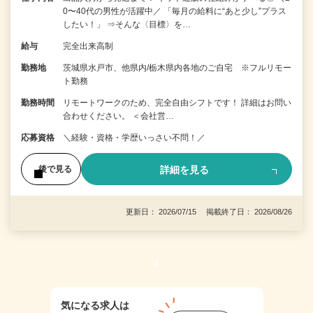
0〜40代の男性が活躍中／ 「毎月の給料に“あと少し”プラス
したい！」 ⇒そんな〈目標〉を…
給与
完全出来高制
勤務地
茨城県水戸市、他県内/栃木県内各地のご自宅 ※フルリモー
ト勤務
勤務時間
リモートワークのため、完全自由シフトです！ 詳細はお問い
合わせください。 ＜会社営…
応募資格
＼経験・資格・学歴いっさい不問！／
詳細を見る
後で見る
更新日： 2026/07/15 掲載終了日： 2026/08/26
1
気になる求人は