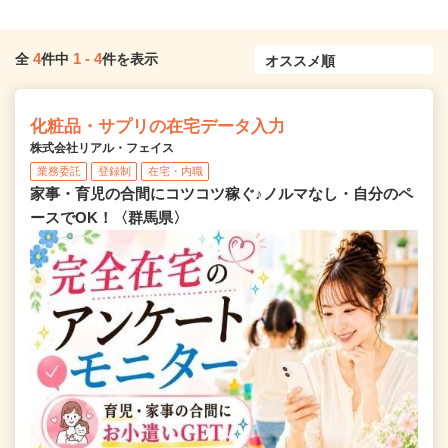
4
1
-
4
全
件中
件を表示
化粧品・サプリの在宅データ入力
株式会社リアル・フェイス
業務委託
登録制
在宅・内職
家事・育児の合間にコツコツ稼ぐ♪ノルマなし・自分のペ
ースでOK！〈群馬県〉