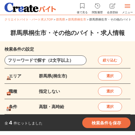
後で見る
閲覧履歴
会員登録
メニュー
クリエイトバイト・パート求人TOP
＞
群馬県
＞
群馬県桐生市
＞
群馬県桐生市・その他のバイト・
群馬県桐生市・その他のバイト・求人情報
検索条件の設定
絞り込む
エリア
群馬県(桐生市)
選択
職種
指定しない
選択
条件
高額・高時給
選択
4
検索条件を保存
全
件ヒットしました