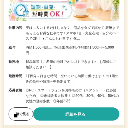
仕事内容
実は…入力するだけじゃなく、商品をタダで試せて 報酬まで
もらえるお得な仕事です♪ スマホ1台・完全在宅・自分のペー
スでOK！ ▼こんなお仕事です 化…
給与
時給1,500円以上（完全出来高制／時間額1,500円～5,000
円）
勤務地
群馬県等【ご希望の地域でオシゴトできます♪ お気軽にご
相談ください！】
勤務時間
1日5分～好きな時間、空いている時間に働けます！ ☆1回の
みの単発や短期～中長期まで…
応募資格
◎PC・スマートフォンをお持ちの方（※アンケートに必要
なため） ◎未経験者大歓迎！ ◎20代、30代、40代、50代の
女性の登録多数 ◎年齢不問
詳細を見る
後で見る