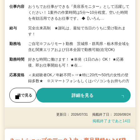
仕事内容
おうちでお仕事ができる『美容系モニター』として活躍して
ください！ 1案件の作業時間は5分〜10分程度。空いた時間
を有効活用できるお仕事です。 ◆【いろん…
給与
完全出来高制 ★謝礼は、最短で当日のうちに受け取れま
す！
勤務地
ご自宅※フルリモート勤務 茨城県・群馬県・栃木県全域を
含む関東エリアおよび日本全国で勤務可能(在宅OK)
勤務時間
好きな時間に働けます！ ★単発（1日のみ）OK！ ★応募
後、即お仕事開始も可！ ★在…
応募資格
＜未経験者OK／年齢不問＞⇒★特に20代〜50代の女性の登
録多数★ ※スマートフォンもしくはパソコンをお持ちの方
詳細を見る
後で見る
更新日： 2026/07/31 掲載終了日： 2026/08/24
掲載終了まであと14日