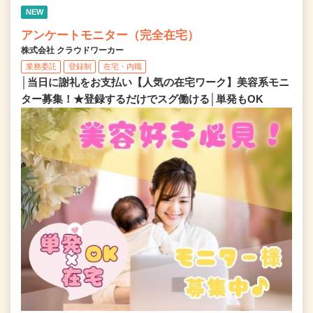
NEW
アンケートモニター（完全在宅）
株式会社 クラウドワーカー
業務委託
登録制
在宅・内職
│当日に謝礼をお支払い【人気の在宅ワーク】美容系モニ
ター募集！★登録するだけでスグ働ける│単発もOK