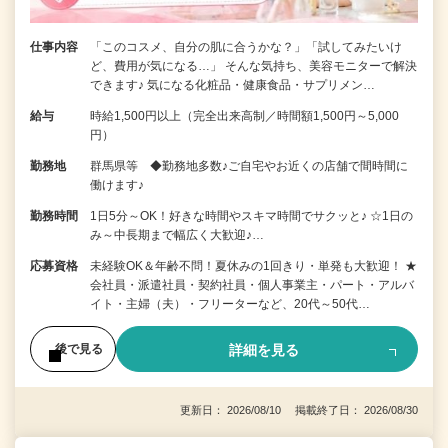
仕事内容
「このコスメ、自分の肌に合うかな？」「試してみたいけ
ど、費用が気になる…」 そんな気持ち、美容モニターで解決
できます♪ 気になる化粧品・健康食品・サプリメン…
給与
時給1,500円以上（完全出来高制／時間額1,500円～5,000
円）
勤務地
群馬県等 ◆勤務地多数♪ご自宅やお近くの店舗で間時間に
働けます♪
勤務時間
1日5分～OK！好きな時間やスキマ時間でサクッと♪ ☆1日の
み～中長期まで幅広く大歓迎♪…
応募資格
未経験OK＆年齢不問！夏休みの1回きり・単発も大歓迎！ ★
会社員・派遣社員・契約社員・個人事業主・パート・アルバ
イト・主婦（夫）・フリーターなど、20代～50代…
詳細を見る
後で見る
更新日： 2026/08/10 掲載終了日： 2026/08/30