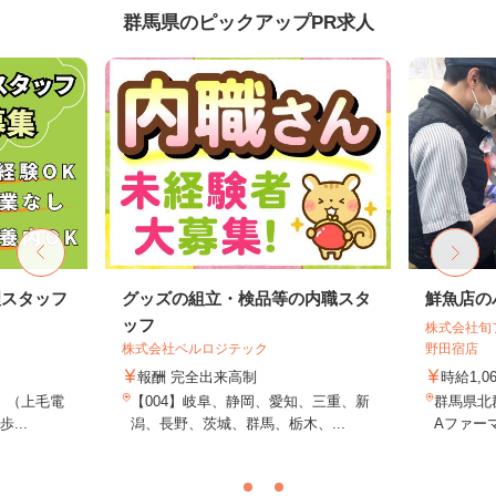
群馬県のピックアップPR求人
理スタッフ
グッズの組立・検品等の内職スタ
鮮魚店の
ッフ
株式会社旬
株式会社ベルロジテック
野田宿店
報酬 完全出来高制
時給1,0
1 （上毛電
【004】岐阜、静岡、愛知、三重、新
群馬県北群
...
潟、長野、茨城、群馬、栃木、...
Aファーマ