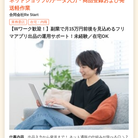
ネットショップのデータ入力・商品登録および発
送軽作業
合同会社Re Start
業務委託
在宅・内職
【Wワーク歓迎！】副業で月15万円前後を見込めるフリ
マアプリ出品の運用サポート！未経験／在宅OK
仕事内容
出品入力から発送まで！ ネット通販の仕組みが学べる◎ ＼2