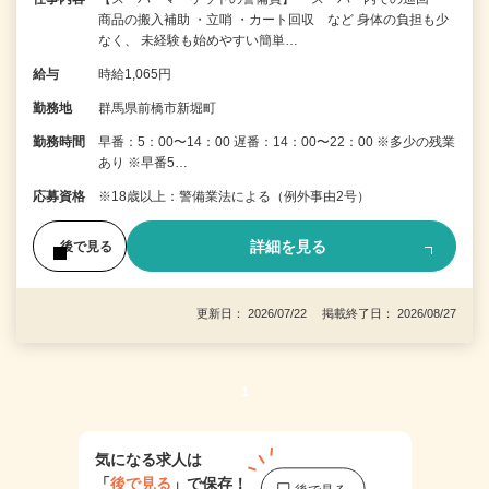
商品の搬入補助 ・立哨 ・カート回収 など 身体の負担も少
なく、 未経験も始めやすい簡単…
給与
時給1,065円
勤務地
群馬県前橋市新堀町
勤務時間
早番：5：00〜14：00 遅番：14：00〜22：00 ※多少の残業
あり ※早番5…
応募資格
※18歳以上：警備業法による（例外事由2号）
詳細を見る
後で見る
更新日： 2026/07/22 掲載終了日： 2026/08/27
1
気になる求人は
「
後で見る
」で保存！