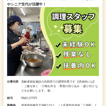
やシニア世代が活躍中！
仕事内容
高齢者福祉施設の内厨房での調理作業です 【具体的には】
・ご飯を炊く ・汁物を作る ・野菜の切り込み ・盛り付け な
どをお願いします。 献…
給与
時給1,070円
勤務地
群馬県前橋市下沖町123-1 （上毛電気鉄道線「三俣駅」よ