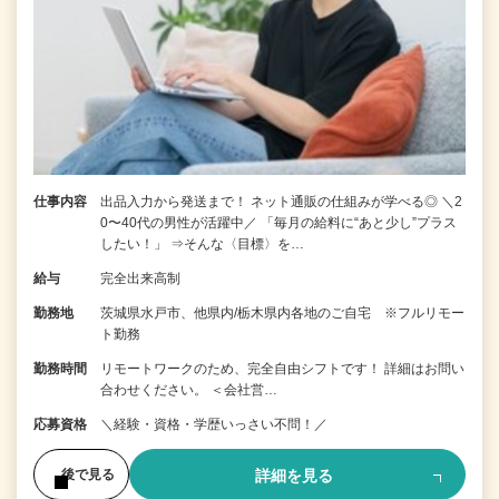
仕事内容
出品入力から発送まで！ ネット通販の仕組みが学べる◎ ＼2
0〜40代の男性が活躍中／ 「毎月の給料に“あと少し”プラス
したい！」 ⇒そんな〈目標〉を…
給与
完全出来高制
勤務地
茨城県水戸市、他県内/栃木県内各地のご自宅 ※フルリモー
ト勤務
勤務時間
リモートワークのため、完全自由シフトです！ 詳細はお問い
合わせください。 ＜会社営…
応募資格
＼経験・資格・学歴いっさい不問！／
詳細を見る
後で見る