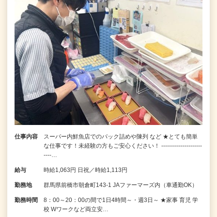
仕事内容
スーパー内鮮魚店でのパック詰めや陳列 など ★とても簡単
な仕事です！未経験の方もご安心ください！ ---------------------
----…
給与
時給1,063円 日祝／時給1,113円
勤務地
群馬県前橋市朝倉町143-1 JAファーマーズ内（車通勤OK）
勤務時間
8：00～20：00の間で1日4時間～・週3日～ ★家事 育児 学
校 Wワークなど両立安…