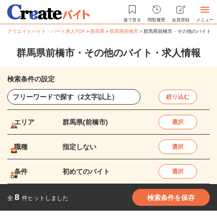
後で見る
閲覧履歴
会員登録
メニュー
クリエイトバイト・パート求人TOP
＞
群馬県
＞
群馬県前橋市
＞
群馬県前橋市・その他のバイト・
群馬県前橋市・その他のバイト・求人情報
検索条件の設定
絞り込む
エリア
群馬県(前橋市)
選択
職種
指定しない
選択
条件
初めてのバイト
選択
8
検索条件を保存
全
件ヒットしました