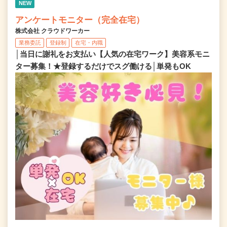
NEW
アンケートモニター（完全在宅）
株式会社 クラウドワーカー
業務委託
登録制
在宅・内職
│当日に謝礼をお支払い【人気の在宅ワーク】美容系モニ
ター募集！★登録するだけでスグ働ける│単発もOK