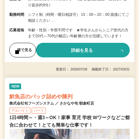
り徒歩約9分）
勤務時間
シフト制（時間・曜日相談可） 15：00～20：00 面接にてご
相談ください …
応募資格
年齢・性別・学歴不問です ★学生さんからシニア世代の方
まで20代～70代の幅広い年齢層の方が活躍しています！
詳細を見る
後で見る
更新日： 2026/07/28 掲載終了日： 2027/03/31
NEW
鮮魚店のパック詰めや陳列
株式会社旬フーズシステム ／ さかなや旬 朝倉町店
アルバイト
パート
1日4時間～・週3～OK！家事 育児 学校 Wワークなどご都
合に合わせて！とても簡単な仕事です！