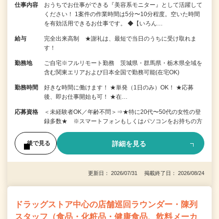
仕事内容
おうちでお仕事ができる『美容系モニター』として活躍して
ください！ 1案件の作業時間は5分〜10分程度。空いた時間
を有効活用できるお仕事です。 ◆【いろん…
給与
完全出来高制 ★謝礼は、最短で当日のうちに受け取れま
す！
勤務地
ご自宅※フルリモート勤務 茨城県・群馬県・栃木県全域を
含む関東エリアおよび日本全国で勤務可能(在宅OK)
勤務時間
好きな時間に働けます！ ★単発（1日のみ）OK！ ★応募
後、即お仕事開始も可！ ★在…
応募資格
＜未経験者OK／年齢不問＞⇒★特に20代〜50代の女性の登
録多数★ ※スマートフォンもしくはパソコンをお持ちの方
詳細を見る
後で見る
更新日： 2026/07/31 掲載終了日： 2026/08/24
ドラッグストア中心の店舗巡回ラウンダー・陳列
スタッフ（食品・化粧品・健康食品、飲料メーカ