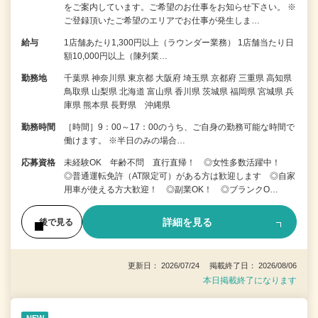
をご案内しています。ご希望のお仕事をお知らせ下さい。 ※
ご登録頂いたご希望のエリアでお仕事が発生しま…
給与
1店舗あたり1,300円以上（ラウンダー業務） 1店舗当たり日
額10,000円以上（陳列業…
勤務地
千葉県 神奈川県 東京都 大阪府 埼玉県 京都府 三重県 高知県
鳥取県 山梨県 北海道 富山県 香川県 茨城県 福岡県 宮城県 兵
庫県 熊本県 長野県 沖縄県
勤務時間
［時間］9：00～17：00のうち、ご自身の勤務可能な時間で
働けます。 ※半日のみの場合…
応募資格
未経験OK 年齢不問 直行直帰！ ◎女性多数活躍中！
◎普通運転免許（AT限定可）がある方は歓迎します ◎自家
用車が使える方大歓迎！ ◎副業OK！ ◎ブランクO…
詳細を見る
後で見る
更新日： 2026/07/24 掲載終了日： 2026/08/06
本日掲載終了になります
NEW