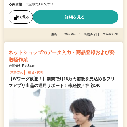
応募資格
未経験でOKです！
詳細を見る
後で見る
更新日： 2026/07/17 掲載終了日： 2026/08/31
ネットショップのデータ入力・商品登録および発
送軽作業
合同会社Re Start
業務委託
在宅・内職
【Wワーク歓迎！】副業で月15万円前後を見込めるフリ
マアプリ出品の運用サポート！未経験／在宅OK