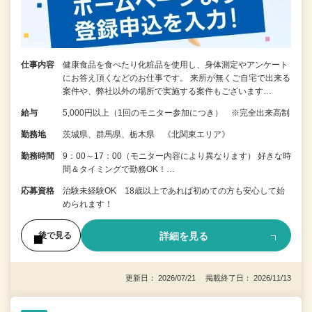
仕事内容
健康食品を食べたり化粧品を使用し、身体測定やアンケート
にお答え頂くなどのお仕事です。 来所が無くご自宅で出来る
案件や、弊社以外の場所で実施する案件もございます…
給与
5,000円以上（1回のモニター参加につき） ※完全出来高制
勤務地
茨城県、群馬県、栃木県 《北関東エリア》
勤務時間
9：00～17：00（モニター内容により異なります） 好きな時
間＆タイミングで勤務OK！…
応募資格
治験未経験OK 18歳以上であれば初めての方も安心して始
められます！
詳細を見る
後で見る
更新日： 2026/07/21 掲載終了日： 2026/11/13