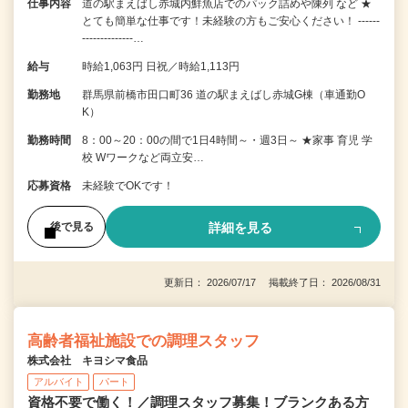
仕事内容
道の駅まえばし赤城内鮮魚店でのパック詰めや陳列 など ★
とても簡単な仕事です！未経験の方もご安心ください！ ------
--------------…
給与
時給1,063円 日祝／時給1,113円
勤務地
群馬県前橋市田口町36 道の駅まえばし赤城G棟（車通勤O
K）
勤務時間
8：00～20：00の間で1日4時間～・週3日～ ★家事 育児 学
校 Wワークなど両立安…
応募資格
未経験でOKです！
詳細を見る
後で見る
更新日： 2026/07/17 掲載終了日： 2026/08/31
高齢者福祉施設での調理スタッフ
株式会社 キヨシマ食品
アルバイト
パート
資格不要で働く！／調理スタッフ募集！ブランクある方