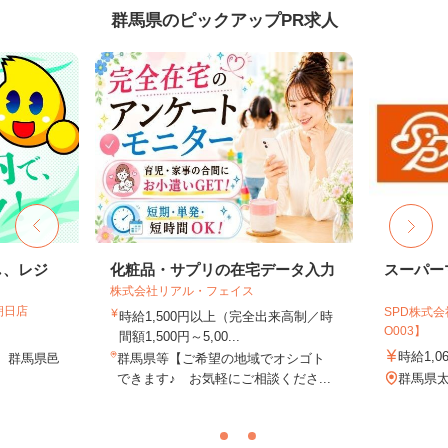
群馬県のピックアップPR求人
し、レジ
化粧品・サプリの在宅データ入力
スーパー
株式会社リアル・フェイス
朝日店
SPD株式
時給1,500円以上（完全出来高制／時
O003】
間額1,500円～5,00...
時給1,0
、群馬県邑
群馬県等【ご希望の地域でオシゴト
できます♪ お気軽にご相談くださ...
群馬県