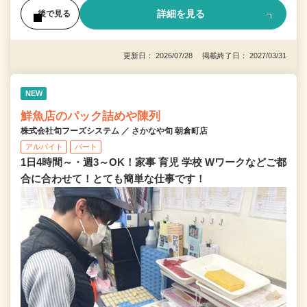
詳細を見る
後で見る
更新日： 2026/07/28 掲載終了日： 2027/03/31
NEW
鮮魚店のパック詰めや陳列
株式会社旬フーズシステム ／ さかなや旬 朝倉町店
アルバイト
パート
1日4時間～・週3～OK！家事 育児 学校 Wワークなどご都
合に合わせて！とても簡単な仕事です！