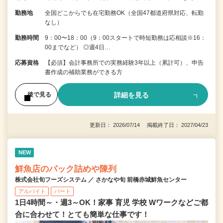
勤務地
全国どこからでも在宅勤務OK（全国47都道府県対応、転勤
なし）
勤務時間
9：00〜18：00（9：00スタートで時短勤務は応相談※16：
00までなど） ◎週4日…
応募資格
【必須】会計事務所での実務経験3年以上（累計可）、申告
書作成の補助業務ができる方
詳細を見る
後で見る
更新日： 2026/07/14 掲載終了日： 2027/04/23
NEW
鮮魚店のパック詰めや陳列
株式会社旬フーズシステム ／ さかなや旬 前橋赤城鮮魚センター
アルバイト
パート
1日4時間～・週3～OK！家事 育児 学校 Wワークなどご都
合に合わせて！とても簡単な仕事です！