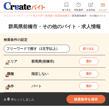
後で見る
閲覧履歴
会員登録
メニュー
クリエイトバイト・パート求人TOP
＞
群馬県
＞
群馬県前橋市
＞
群馬県前橋市・その他のバイト・
群馬県前橋市・その他のバイト・求人情報
検索条件の設定
絞り込む
エリア
群馬県(前橋市)
選択
職種
指定しない
選択
条件
パート
選択
8
検索条件を保存
全
件ヒットしました