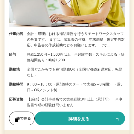
仕事内容
会計・経理における補助業務を行うリモートワークスタッフ
の募集です。 まずは、試算表の作成、年末調整・確定申告対
応、申告書の作成補助などをお願いします。 （で…
給与
時給1,250円～1,500円以上 ※経験年数・スキルによる（研
修期間あり：時給1,200…
勤務地
全国どこからでも在宅勤務OK（全国47都道府県対応、転勤
なし）
勤務時間
9：00～18：00（原則9時スタートで実働5～8時間） ・週3
日～OK／シフト制 ・…
応募資格
【必須】会計事務所での実務経験3年以上（累計可） ※申
告書作成の経験は問いません
詳細を見る
後で見る