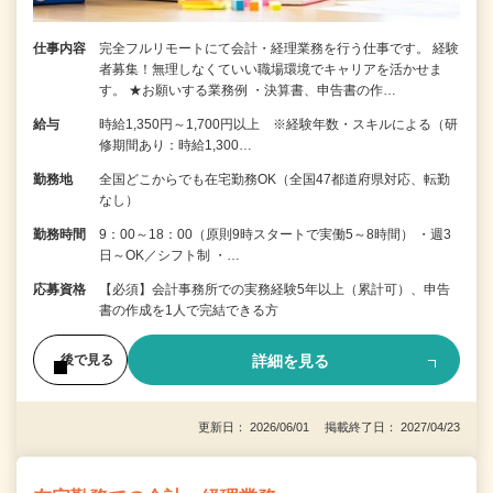
仕事内容
完全フルリモートにて会計・経理業務を行う仕事です。 経験
者募集！無理しなくていい職場環境でキャリアを活かせま
す。 ★お願いする業務例 ・決算書、申告書の作…
給与
時給1,350円～1,700円以上 ※経験年数・スキルによる（研
修期間あり：時給1,300…
勤務地
全国どこからでも在宅勤務OK（全国47都道府県対応、転勤
なし）
勤務時間
9：00～18：00（原則9時スタートで実働5～8時間） ・週3
日～OK／シフト制 ・…
応募資格
【必須】会計事務所での実務経験5年以上（累計可）、申告
書の作成を1人で完結できる方
詳細を見る
後で見る
更新日： 2026/06/01 掲載終了日： 2027/04/23