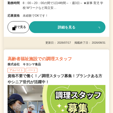
勤務時間
8：00～20：00の間で1日4時間～・週3日～ ★家事 育児 学
校 Wワークなど両立安…
応募資格
未経験でOKです！
詳細を見る
後で見る
更新日： 2026/07/17 掲載終了日： 2026/08/31
高齢者福祉施設での調理スタッフ
株式会社 キヨシマ食品
アルバイト
パート
資格不要で働く！／調理スタッフ募集！ブランクある方
やシニア世代が活躍中！