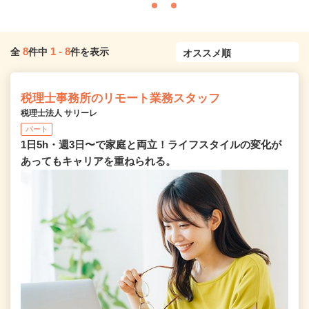
8
1
-
8
全
件中
件を表示
税理士事務所のリモート業務スタッフ
税理士法人 サリーレ
パート
1日5h・週3日〜で家庭と両立！ライフスタイルの変化が
あってもキャリアを重ねられる。