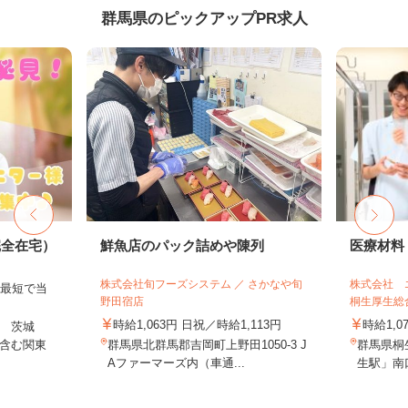
群馬県のピックアップPR求人
完全在宅）
鮮魚店のパック詰めや陳列
医療材料
株式会社旬フーズシステム ／ さかなや旬
株式会社 
、最短で当
野田宿店
桐生厚生総
！
時給1,063円 日祝／時給1,113円
時給1,0
 茨城
含む関東
群馬県北群馬郡吉岡町上野田1050-3 J
群馬県桐
Aファーマーズ内（車通...
生駅」南