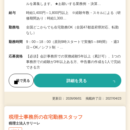
ルを募集します。 ★お願いする業務例 ・決算…
給与
時給1,400円～1,800円以上 ※経験年数・スキルによる（研
修期間あり：時給1,300…
勤務地
全国どこからでも在宅勤務OK（全国47都道府県対応、転勤
なし）
勤務時間
9：00～18：00（原則9時スタートで実働5～8時間） ・週3
日～OK／シフト制 ・…
応募資格
【必須】会計事務所での実務経験5年以上（累計可）、1つの
事務所での経験が3年以上ある方、申告書の作成を1人で完結
できる方
詳細を見る
後で見る
更新日： 2026/06/01 掲載終了日： 2027/04/23
税理士事務所の在宅勤務スタッフ
税理士法人サリーレ
パート