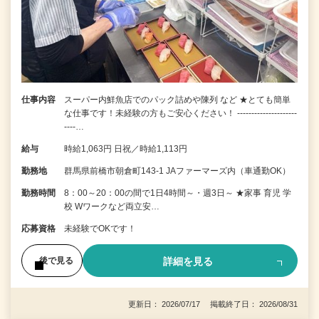
仕事内容
スーパー内鮮魚店でのパック詰めや陳列 など ★とても簡単
な仕事です！未経験の方もご安心ください！ ---------------------
----…
給与
時給1,063円 日祝／時給1,113円
勤務地
群馬県前橋市朝倉町143-1 JAファーマーズ内（車通勤OK）
勤務時間
8：00～20：00の間で1日4時間～・週3日～ ★家事 育児 学
校 Wワークなど両立安…
応募資格
未経験でOKです！
詳細を見る
後で見る
更新日： 2026/07/17 掲載終了日： 2026/08/31