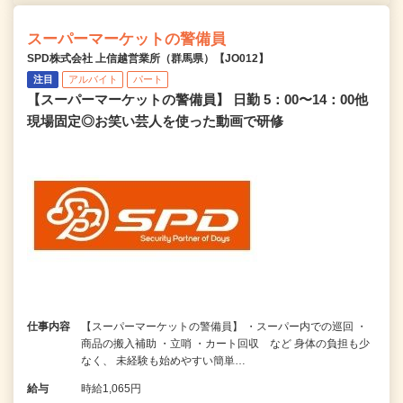
スーパーマーケットの警備員
SPD株式会社 上信越営業所（群馬県）【JO012】
注目
アルバイト
パート
【スーパーマーケットの警備員】 日勤 5：00〜14：00他
現場固定◎お笑い芸人を使った動画で研修
仕事内容
【スーパーマーケットの警備員】 ・スーパー内での巡回 ・
商品の搬入補助 ・立哨 ・カート回収 など 身体の負担も少
なく、 未経験も始めやすい簡単…
給与
時給1,065円