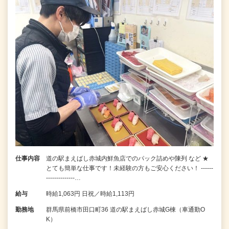
仕事内容
道の駅まえばし赤城内鮮魚店でのパック詰めや陳列 など ★
とても簡単な仕事です！未経験の方もご安心ください！ ------
--------------…
給与
時給1,063円 日祝／時給1,113円
勤務地
群馬県前橋市田口町36 道の駅まえばし赤城G棟（車通勤O
K）