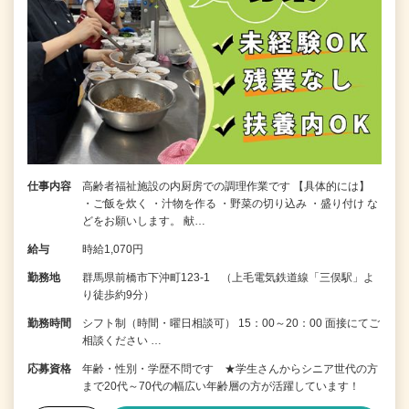
仕事内容
高齢者福祉施設の内厨房での調理作業です 【具体的には】
・ご飯を炊く ・汁物を作る ・野菜の切り込み ・盛り付け な
どをお願いします。 献…
給与
時給1,070円
勤務地
群馬県前橋市下沖町123-1 （上毛電気鉄道線「三俣駅」よ
り徒歩約9分）
勤務時間
シフト制（時間・曜日相談可） 15：00～20：00 面接にてご
相談ください …
応募資格
年齢・性別・学歴不問です ★学生さんからシニア世代の方
まで20代～70代の幅広い年齢層の方が活躍しています！