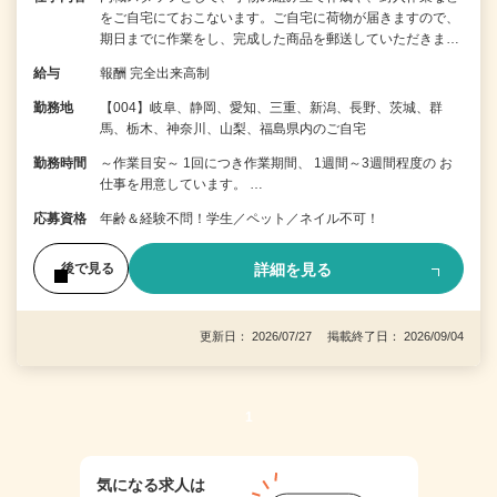
をご自宅にておこないます。ご自宅に荷物が届きますので、
期日までに作業をし、完成した商品を郵送していただきま…
給与
報酬 完全出来高制
勤務地
【004】岐阜、静岡、愛知、三重、新潟、長野、茨城、群
馬、栃木、神奈川、山梨、福島県内のご自宅
勤務時間
～作業目安～ 1回につき作業期間、 1週間～3週間程度の お
仕事を用意しています。 …
応募資格
年齢＆経験不問！学生／ペット／ネイル不可！
詳細を見る
後で見る
更新日： 2026/07/27 掲載終了日： 2026/09/04
1
気になる求人は