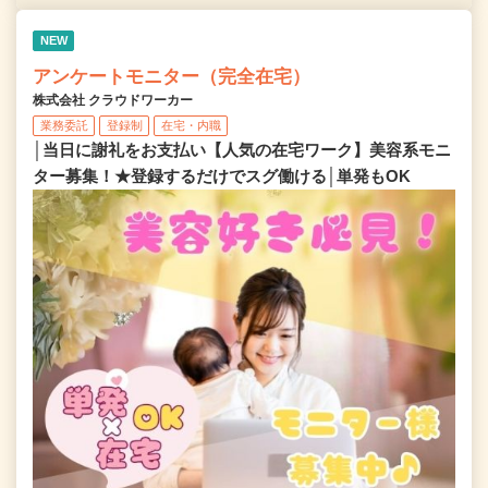
NEW
アンケートモニター（完全在宅）
株式会社 クラウドワーカー
業務委託
登録制
在宅・内職
│当日に謝礼をお支払い【人気の在宅ワーク】美容系モニ
ター募集！★登録するだけでスグ働ける│単発もOK