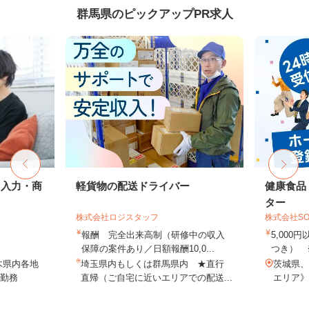
群馬県のピックアップPR求人
タ入力・商
軽貨物の配送ドライバー
健康食品
ター
株式会社ロジスタッフ
株式会社SO
報酬 完全出来高制（研修中の収入
5,000
保障の案件あり／日額報酬10,0...
つき） 
木県内各地
埼玉県内もしくは群馬県内 ★直行
茨城県、
勤務
直帰（ご自宅に近いエリアでの配送...
エリア》