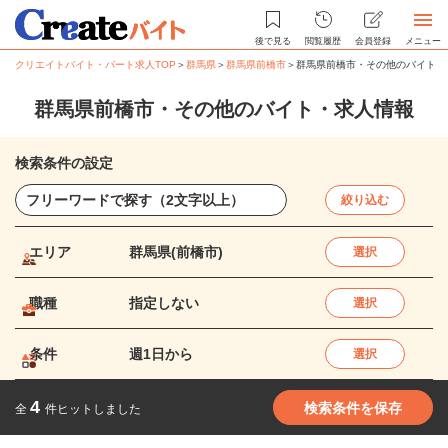
後で見る
閲覧履歴
会員登録
メニュー
クリエイトバイト・パート求人TOP
＞
群馬県
＞
群馬県前橋市
＞
群馬県前橋市・その他のバイト・
群馬県前橋市・その他のバイト・求人情報
検索条件の設定
絞り込む
エリア
群馬県(前橋市)
選択
職種
指定しない
選択
条件
週1日から
選択
4
検索条件を保存
全
件ヒットしました