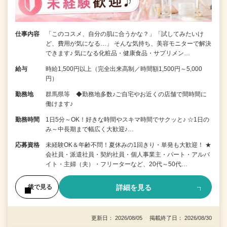
仕事内容
「このコスメ、自分の肌に合うかな？」「試してみたいけ
ど、費用が気になる…」 そんな気持ち、美容モニターで解決
できます♪ 気になる化粧品・健康食品・サプリメン…
給与
時給1,500円以上（完全出来高制／時間額1,500円～5,000
円）
勤務地
群馬県等 ◆勤務地多数♪ご自宅やお近くの店舗で間時間に
働けます♪
勤務時間
1日5分～OK！好きな時間やスキマ時間でサクッと♪ ☆1日の
み～中長期まで幅広く大歓迎♪…
応募資格
未経験OK＆年齢不問！夏休みの1回きり・単発も大歓迎！ ★
会社員・派遣社員・契約社員・個人事業主・パート・アルバ
イト・主婦（夫）・フリーターなど、20代～50代…
詳細を見る
後で見る
更新日： 2026/08/05 掲載終了日： 2026/08/30