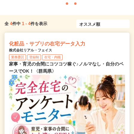
4
1
-
4
全
件中
件を表示
化粧品・サプリの在宅データ入力
株式会社リアル・フェイス
業務委託
登録制
在宅・内職
家事・育児の合間にコツコツ稼ぐ♪ノルマなし・自分のペ
ースでOK！〈群馬県〉