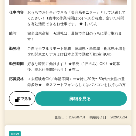
仕事内容
おうちでお仕事ができる『美容系モニター』として活躍して
ください！ 1案件の作業時間は5分〜10分程度。空いた時間
を有効活用できるお仕事です。 ◆【いろん…
給与
完全出来高制 ★謝礼は、最短で当日のうちに受け取れま
す！
勤務地
ご自宅※フルリモート勤務 茨城県・群馬県・栃木県全域を
含む関東エリアおよび日本全国で勤務可能(在宅OK)
勤務時間
好きな時間に働けます！ ★単発（1日のみ）OK！ ★応募
後、即お仕事開始も可！ ★在…
応募資格
＜未経験者OK／年齢不問＞⇒★特に20代〜50代の女性の登
録多数★ ※スマートフォンもしくはパソコンをお持ちの方
詳細を見る
後で見る
更新日： 2026/07/31 掲載終了日： 2026/08/24
NEW