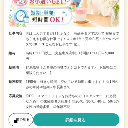
仕事内容
実は…入力するだけじゃなく、商品をタダで試せて 報酬まで
もらえるお得な仕事です♪ スマホ1台・完全在宅・自分のペー
スでOK！ ▼こんなお仕事です 化…
給与
時給1,500円以上（完全出来高制／時間額1,500円～5,000
円）
勤務地
群馬県等【ご希望の地域でオシゴトできます♪ お気軽にご
相談ください！】
勤務時間
1日5分～好きな時間、空いている時間に働けます！ ☆1回の
みの単発や短期～中長期まで…
応募資格
◎PC・スマートフォンをお持ちの方（※アンケートに必要
なため） ◎未経験者大歓迎！ ◎20代、30代、40代、50代の
女性の登録多数 ◎年齢不問
詳細を見る
後で見る