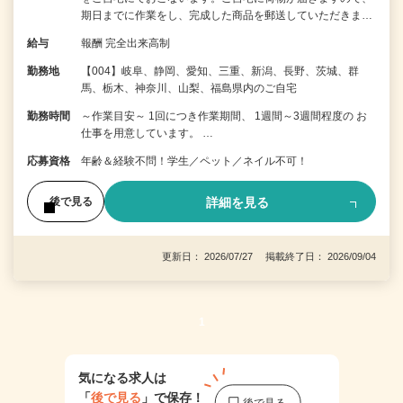
期日までに作業をし、完成した商品を郵送していただきま…
給与
報酬 完全出来高制
勤務地
【004】岐阜、静岡、愛知、三重、新潟、長野、茨城、群
馬、栃木、神奈川、山梨、福島県内のご自宅
勤務時間
～作業目安～ 1回につき作業期間、 1週間～3週間程度の お
仕事を用意しています。 …
応募資格
年齢＆経験不問！学生／ペット／ネイル不可！
詳細を見る
後で見る
更新日： 2026/07/27 掲載終了日： 2026/09/04
1
気になる求人は
「
後で見る
」で保存！