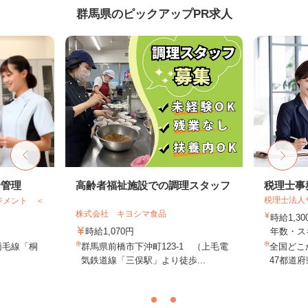
群馬県のピックアップPR求人
給管理
高齢者福祉施設での調理スタッフ
税理士事
税理士法人
ジメント ＜
株式会社 キヨシマ食品
時給1,3
時給1,070円
年数・ス
両毛線「桐
群馬県前橋市下沖町123-1 （上毛電
全国どこ
）
気鉄道線「三俣駅」より徒歩...
47都道