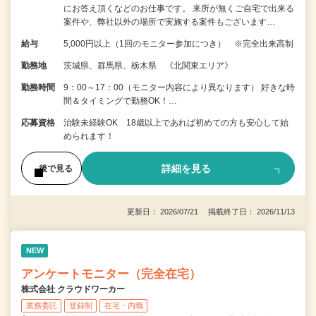
にお答え頂くなどのお仕事です。 来所が無くご自宅で出来る
案件や、弊社以外の場所で実施する案件もございます…
給与
5,000円以上（1回のモニター参加につき） ※完全出来高制
勤務地
茨城県、群馬県、栃木県 《北関東エリア》
勤務時間
9：00～17：00（モニター内容により異なります） 好きな時
間＆タイミングで勤務OK！…
応募資格
治験未経験OK 18歳以上であれば初めての方も安心して始
められます！
詳細を見る
後で見る
更新日： 2026/07/21 掲載終了日： 2026/11/13
NEW
アンケートモニター（完全在宅）
株式会社 クラウドワーカー
業務委託
登録制
在宅・内職