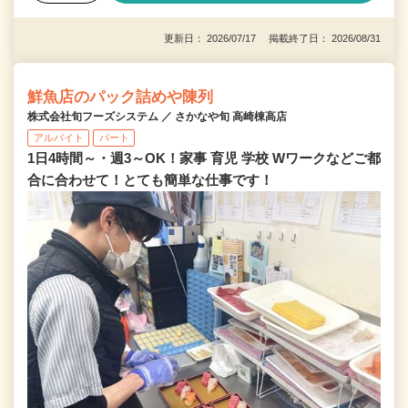
更新日： 2026/07/17 掲載終了日： 2026/08/31
鮮魚店のパック詰めや陳列
株式会社旬フーズシステム ／ さかなや旬 高崎棟高店
アルバイト
パート
1日4時間～・週3～OK！家事 育児 学校 Wワークなどご都
合に合わせて！とても簡単な仕事です！