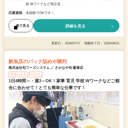
校 Wワークなど両立安…
応募資格
未経験でOKです！
詳細を見る
後で見る
更新日： 2026/07/17 掲載終了日： 2026/08/31
鮮魚店のパック詰めや陳列
株式会社旬フーズシステム ／ さかなや旬 薮塚店
アルバイト
パート
1日4時間～・週3～OK！家事 育児 学校 Wワークなどご都
合に合わせて！とても簡単な仕事です！