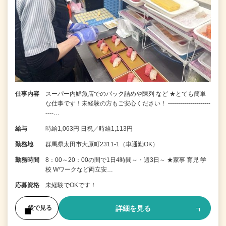
仕事内容
スーパー内鮮魚店でのパック詰めや陳列 など ★とても簡単
な仕事です！未経験の方もご安心ください！ ---------------------
----…
給与
時給1,063円 日祝／時給1,113円
勤務地
群馬県太田市大原町2311-1（車通勤OK）
勤務時間
8：00～20：00の間で1日4時間～・週3日～ ★家事 育児 学
校 Wワークなど両立安…
応募資格
未経験でOKです！
詳細を見る
後で見る