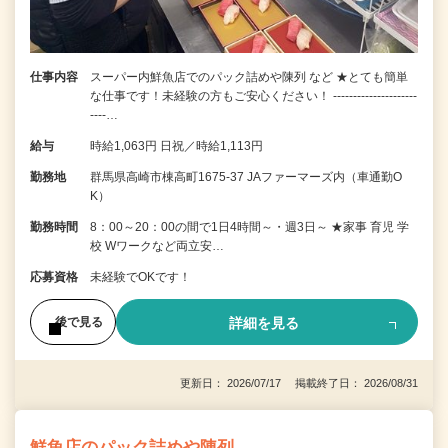
仕事内容
スーパー内鮮魚店でのパック詰めや陳列 など ★とても簡単
な仕事です！未経験の方もご安心ください！ ---------------------
----…
給与
時給1,063円 日祝／時給1,113円
勤務地
群馬県高崎市棟高町1675-37 JAファーマーズ内（車通勤O
K）
勤務時間
8：00～20：00の間で1日4時間～・週3日～ ★家事 育児 学
校 Wワークなど両立安…
応募資格
未経験でOKです！
詳細を見る
後で見る
更新日： 2026/07/17 掲載終了日： 2026/08/31
鮮魚店のパック詰めや陳列