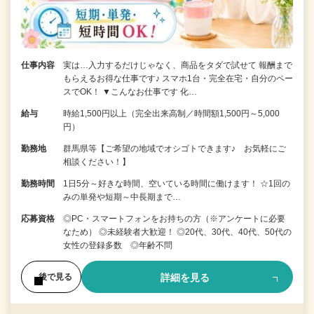
仕事内容
実は…入力するだけじゃなく、商品をタダで試せて 報酬まで
もらえるお得な仕事です♪ スマホ1台・完全在宅・自分のペー
スでOK！ ▼こんなお仕事です 化…
給与
時給1,500円以上（完全出来高制／時間額1,500円～5,000
円）
勤務地
群馬県等【ご希望の地域でオシゴトできます♪ お気軽にご
相談ください！】
勤務時間
1日5分～好きな時間、空いている時間に働けます！ ☆1回の
みの単発や短期～中長期まで…
応募資格
◎PC・スマートフォンをお持ちの方（※アンケートに必要
なため） ◎未経験者大歓迎！ ◎20代、30代、40代、50代の
女性の登録多数 ◎年齢不問
詳細を見る
後で見る