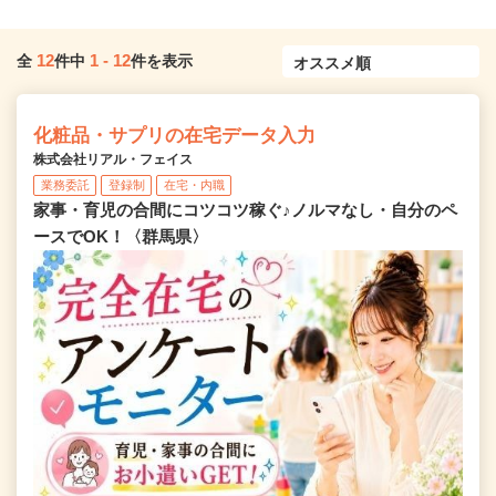
12
1
-
12
全
件中
件を表示
化粧品・サプリの在宅データ入力
株式会社リアル・フェイス
業務委託
登録制
在宅・内職
家事・育児の合間にコツコツ稼ぐ♪ノルマなし・自分のペ
ースでOK！〈群馬県〉