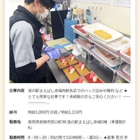
仕事内容
道の駅まえばし赤城内鮮魚店でのパック詰めや陳列 など ★
とても簡単な仕事です！未経験の方もご安心ください！ ------
--------------…
給与
時給1,063円 日祝／時給1,113円
勤務地
群馬県前橋市田口町36 道の駅まえばし赤城G棟（車通勤O
K）
勤務時間
8：00～20：00の間で1日4時間～・週3日～ ★家事 育児 学