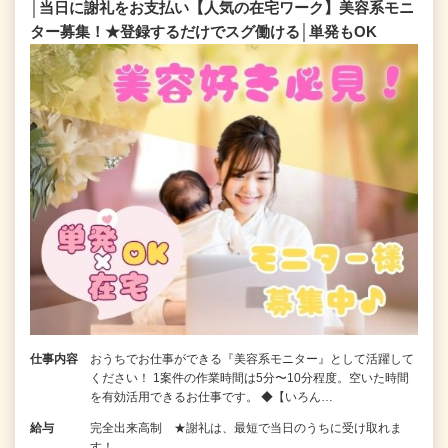
│当日に謝礼をお支払い【人気の在宅ワーク】美容系モニ
ター募集！★登録するだけでスグ働ける│単発もOK
仕事内容
おうちでお仕事ができる『美容系モニター』として活躍して
ください！ 1案件の作業時間は5分〜10分程度。空いた時間
を有効活用できるお仕事です。 ◆【いろん…
給与
完全出来高制 ★謝礼は、最短で当日のうちに受け取れま
す！