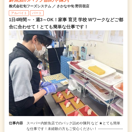
株式会社旬フーズシステム ／ さかなや旬 野田宿店
アルバイト
パート
1日4時間～・週3～OK！家事 育児 学校 Wワークなどご都
合に合わせて！とても簡単な仕事です！
仕事内容
スーパー内鮮魚店でのパック詰めや陳列 など ★とても簡単
な仕事です！未経験の方もご安心ください！ ---------------------