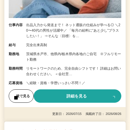
仕事内容
出品入力から発送まで！ ネット通販の仕組みが学べる◎ ＼2
0〜40代の男性が活躍中／ 「毎月の給料に“あと少し”プラス
したい！」 ⇒そんな〈目標〉を…
給与
完全出来高制
勤務地
茨城県水戸市、他県内/栃木県内各地のご自宅 ※フルリモー
ト勤務
勤務時間
リモートワークのため、完全自由シフトです！ 詳細はお問い
合わせください。 ＜会社営…
応募資格
＼経験・資格・学歴いっさい不問！／
詳細を見る
後で見る
更新日： 2026/07/15 掲載終了日： 2026/08/26