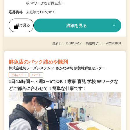
校 Wワークなど両立安…
応募資格
未経験でOKです！
詳細を見る
後で見る
更新日： 2026/07/17 掲載終了日： 2026/08/31
鮮魚店のパック詰めや陳列
株式会社旬フーズシステム ／ さかなや旬 伊勢崎鮮魚センター
アルバイト
パート
1日4.5時間～・週3～5でOK！家事 育児 学校 Wワークな
どご都合に合わせて！簡単な仕事です！