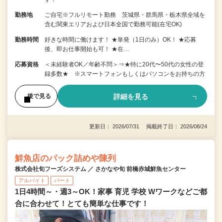
勤務地
ご自宅※フルリモート勤務 茨城県・群馬県・栃木県全域を
含む関東エリアおよび日本全国で勤務可能(在宅OK)
勤務時間
好きな時間に働けます！ ★単発（1日のみ）OK！ ★応募
後、即お仕事開始も可！ ★在…
応募資格
＜未経験者OK／年齢不問＞⇒★特に20代〜50代の女性の登
録多数★ ※スマートフォンもしくはパソコンをお持ちの方
詳細を見る
後で見る
更新日： 2026/07/31 掲載終了日： 2026/08/24
鮮魚店のパック詰めや陳列
株式会社旬フーズシステム ／ さかなや旬 前橋赤城鮮魚センター
アルバイト
パート
1日4時間～・週3～OK！家事 育児 学校 Wワークなどご都
合に合わせて！とても簡単な仕事です！