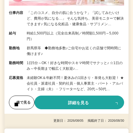
仕事内容
「このコスメ、自分の肌に合うかな？」「試してみたいけ
ど、費用が気になる…」 そんな気持ち、美容モニターで解決
できます♪ 気になる化粧品・健康食品・サプリメン…
給与
時給1,500円以上（完全出来高制／時間額1,500円～5,000
円）
勤務地
群馬県等 ◆勤務地多数♪ご自宅やお近くの店舗で間時間に
働けます♪
勤務時間
1日5分～OK！好きな時間やスキマ時間でサクッと♪ ☆1日の
み～中長期まで幅広く大歓迎♪…
応募資格
未経験OK＆年齢不問！夏休みの1回きり・単発も大歓迎！ ★
会社員・派遣社員・契約社員・個人事業主・パート・アルバ
イト・主婦（夫）・フリーターなど、20代～50代…
詳細を見る
後で見る
更新日： 2026/08/05 掲載終了日： 2026/08/30