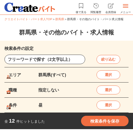
後で見る
閲覧履歴
会員登録
メニュー
クリエイトバイト・パート求人TOP
＞
群馬県
＞
群馬県・その他のバイト・パート求人情報
群馬県・その他のバイト・求人情報
検索条件の設定
絞り込む
エリア
群馬県(すべて)
選択
職種
指定しない
選択
条件
昼
選択
12
検索条件を保存
全
件ヒットしました