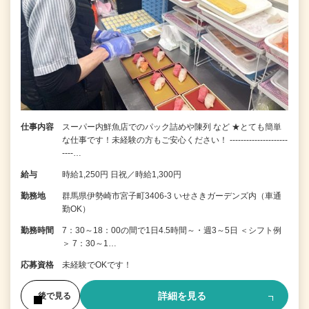
仕事内容
スーパー内鮮魚店でのパック詰めや陳列 など ★とても簡単
な仕事です！未経験の方もご安心ください！ ---------------------
----…
給与
時給1,250円 日祝／時給1,300円
勤務地
群馬県伊勢崎市宮子町3406-3 いせさきガーデンズ内（車通
勤OK）
勤務時間
7：30～18：00の間で1日4.5時間～・週3～5日 ＜シフト例
＞ 7：30～1…
応募資格
未経験でOKです！
詳細を見る
後で見る