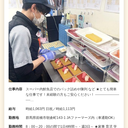
仕事内容
スーパー内鮮魚店でのパック詰めや陳列 など ★とても簡単
な仕事です！未経験の方もご安心ください！ ---------------------
----…
給与
時給1,063円 日祝／時給1,113円
勤務地
群馬県前橋市朝倉町143-1 JAファーマーズ内（車通勤OK）
勤務時間
8：00～20：00の間で1日4時間～・週3日～ ★家事 育児 学