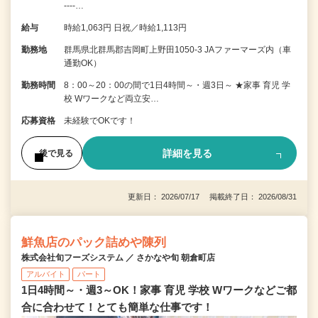
----…
給与
時給1,063円 日祝／時給1,113円
勤務地
群馬県北群馬郡吉岡町上野田1050-3 JAファーマーズ内（車
通勤OK）
勤務時間
8：00～20：00の間で1日4時間～・週3日～ ★家事 育児 学
校 Wワークなど両立安…
応募資格
未経験でOKです！
詳細を見る
後で見る
更新日： 2026/07/17 掲載終了日： 2026/08/31
鮮魚店のパック詰めや陳列
株式会社旬フーズシステム ／ さかなや旬 朝倉町店
アルバイト
パート
1日4時間～・週3～OK！家事 育児 学校 Wワークなどご都
合に合わせて！とても簡単な仕事です！