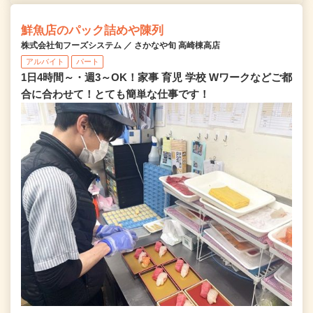
鮮魚店のパック詰めや陳列
株式会社旬フーズシステム ／ さかなや旬 高崎棟高店
アルバイト
パート
1日4時間～・週3～OK！家事 育児 学校 Wワークなどご都
合に合わせて！とても簡単な仕事です！