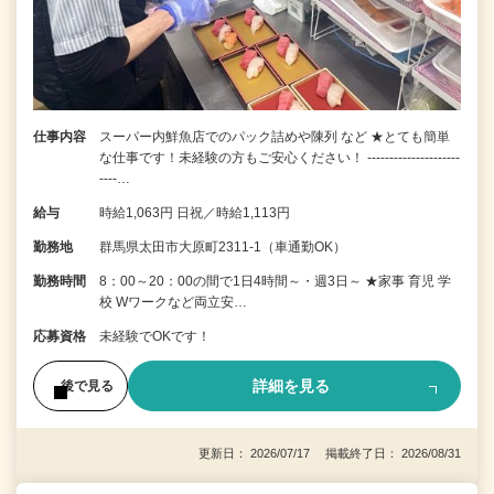
仕事内容
スーパー内鮮魚店でのパック詰めや陳列 など ★とても簡単
な仕事です！未経験の方もご安心ください！ ---------------------
----…
給与
時給1,063円 日祝／時給1,113円
勤務地
群馬県太田市大原町2311-1（車通勤OK）
勤務時間
8：00～20：00の間で1日4時間～・週3日～ ★家事 育児 学
校 Wワークなど両立安…
応募資格
未経験でOKです！
詳細を見る
後で見る
更新日： 2026/07/17 掲載終了日： 2026/08/31