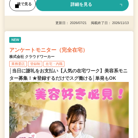
詳細を見る
後で見る
更新日： 2026/07/21 掲載終了日： 2026/11/13
NEW
アンケートモニター（完全在宅）
株式会社 クラウドワーカー
業務委託
登録制
在宅・内職
│当日に謝礼をお支払い【人気の在宅ワーク】美容系モニ
ター募集！★登録するだけでスグ働ける│単発もOK