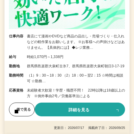
仕事内容
書店にて漫画やDVDなど商品の品出し・売場づくり・仕入れ
などの軽作業をお願いします。 ※お客様への声掛けなどはあ
りません。 【具体的には】 ◆レジ業務…
給与
時給1,070円～1,338円
勤務地
群馬県邑楽郡大泉町古氷7、群馬県邑楽郡大泉町朝日3-17-19
勤務時間
（1）9：30～18：30 （2）18：00～翌2：15 ☆時間は相談
可 ☆勤務…
応募資格
未経験者大歓迎！学歴・職歴不問！ 22時以降は18歳以上の
方 ※例外事由2号／労働基準法による
詳細を見る
後で見る
更新日： 2026/07/17 掲載終了日： 2026/09/25