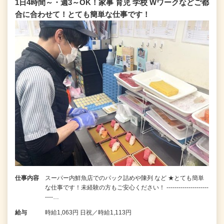
1日4時間～・週3～OK！家事 育児 学校 Wワークなどご都
合に合わせて！とても簡単な仕事です！
仕事内容
スーパー内鮮魚店でのパック詰めや陳列 など ★とても簡単
な仕事です！未経験の方もご安心ください！ ---------------------
----…
給与
時給1,063円 日祝／時給1,113円