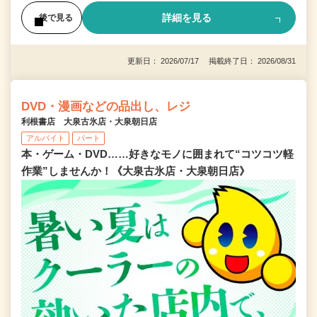
詳細を見る
後で見る
更新日： 2026/07/17 掲載終了日： 2026/08/31
DVD・漫画などの品出し、レジ
利根書店 大泉古氷店・大泉朝日店
アルバイト
パート
本・ゲーム・DVD……好きなモノに囲まれて“コツコツ軽
作業”しませんか！《大泉古氷店・大泉朝日店》