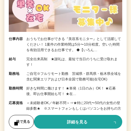
仕事内容
おうちでお仕事ができる『美容系モニター』として活躍して
ください！ 1案件の作業時間は5分〜10分程度。空いた時間
を有効活用できるお仕事です。 ◆【いろん…
給与
完全出来高制 ★謝礼は、最短で当日のうちに受け取れま
す！
勤務地
ご自宅※フルリモート勤務 茨城県・群馬県・栃木県全域を
含む関東エリアおよび日本全国で勤務可能(在宅OK)
勤務時間
好きな時間に働けます！ ★単発（1日のみ）OK！ ★応募
後、即お仕事開始も可！ ★在…
応募資格
＜未経験者OK／年齢不問＞⇒★特に20代〜50代の女性の登
録多数★ ※スマートフォンもしくはパソコンをお持ちの方
詳細を見る
後で見る