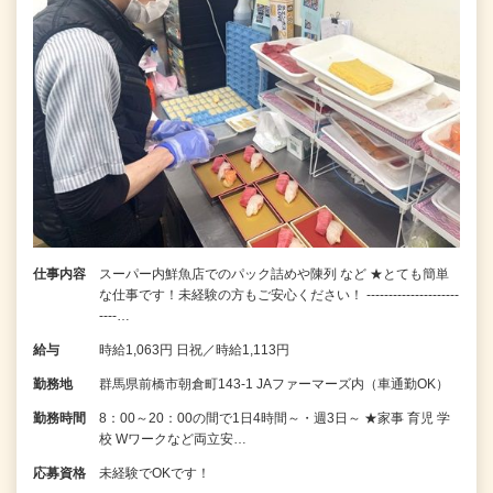
仕事内容
スーパー内鮮魚店でのパック詰めや陳列 など ★とても簡単
な仕事です！未経験の方もご安心ください！ ---------------------
----…
給与
時給1,063円 日祝／時給1,113円
勤務地
群馬県前橋市朝倉町143-1 JAファーマーズ内（車通勤OK）
勤務時間
8：00～20：00の間で1日4時間～・週3日～ ★家事 育児 学
校 Wワークなど両立安…
応募資格
未経験でOKです！