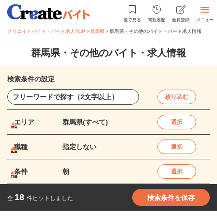
後で見る
閲覧履歴
会員登録
メニュー
クリエイトバイト・パート求人TOP
＞
群馬県
＞
群馬県・その他のバイト・パート求人情報
群馬県・その他のバイト・求人情報
検索条件の設定
絞り込む
エリア
群馬県(すべて)
選択
職種
指定しない
選択
条件
朝
選択
18
検索条件を保存
全
件ヒットしました