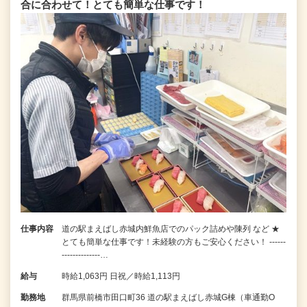
合に合わせて！とても簡単な仕事です！
仕事内容
道の駅まえばし赤城内鮮魚店でのパック詰めや陳列 など ★
とても簡単な仕事です！未経験の方もご安心ください！ ------
--------------…
給与
時給1,063円 日祝／時給1,113円
勤務地
群馬県前橋市田口町36 道の駅まえばし赤城G棟（車通勤O