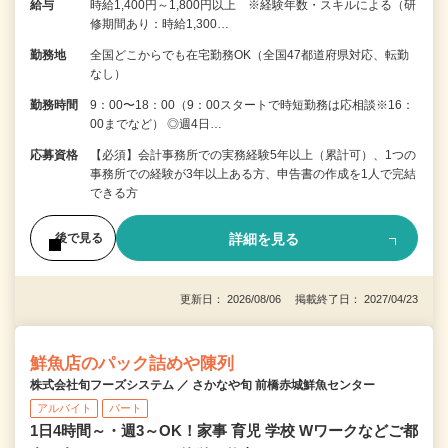
給与
時給1,400円～1,800円以上 ※経験年数・スキルによる（研
修期間あり：時給1,300…
勤務地
全国どこからでも在宅勤務OK（全国47都道府県対応、転勤
なし）
勤務時間
9：00〜18：00（9：00スタートで時短勤務は応相談※16：
00までなど） ◎週4日…
応募資格
【必須】会計事務所での実務経験5年以上（累計可）、1つの
事務所での経験が3年以上ある方、申告書の作成を1人で完結
できる方
詳細を見る
後で見る
更新日： 2026/08/06 掲載終了日： 2027/04/23
鮮魚店のパック詰めや陳列
株式会社旬フーズシステム ／ さかなや旬 前橋赤城鮮魚センター
アルバイト
パート
1日4時間～・週3～OK！家事 育児 学校 Wワークなどご都