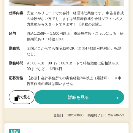
仕事内容
完全フルリモートでの会計・経理補助業務です。 申告書作成
の経験がない⽅でも、まずは試算表作成や会計ソフトへの⼊
⼒業務からスタートできます！ 【事務の経験…
給与
時給1,250円～1,500円以上 ※経験年数・スキルによる（研
修期間あり：時給1,200…
勤務地
全国どこからでも在宅勤務OK（全国47都道府県対応、転勤
なし）
勤務時間
9：00〜18：00（9：00スタートで時短勤務は応相談※16：
00までなど） ◎週4日…
応募資格
【必須】会計事務所での実務経験3年以上（累計可） ※申
告書作成の経験は問いません
詳細を見る
後で見る
更新日： 2026/08/06 掲載終了日： 2027/04/23
NEW