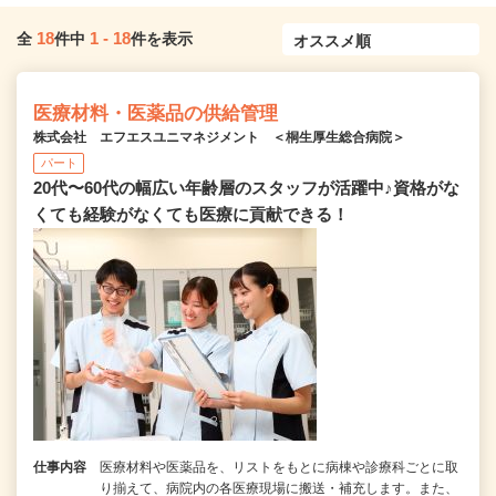
18
1
-
18
全
件中
件を表示
医療材料・医薬品の供給管理
株式会社 エフエスユニマネジメント ＜桐生厚生総合病院＞
パート
20代〜60代の幅広い年齢層のスタッフが活躍中♪資格がな
くても経験がなくても医療に貢献できる！
仕事内容
医療材料や医薬品を、リストをもとに病棟や診療科ごとに取
り揃えて、病院内の各医療現場に搬送・補充します。また、