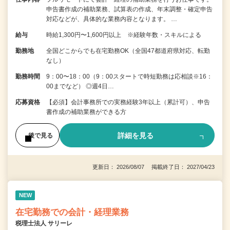
申告書作成の補助業務、試算表の作成、年末調整・確定申告
対応などが、具体的な業務内容となります。 …
給与
時給1,300円〜1,600円以上 ※経験年数・スキルによる
勤務地
全国どこからでも在宅勤務OK（全国47都道府県対応、転勤
なし）
勤務時間
9：00〜18：00（9：00スタートで時短勤務は応相談※16：
00までなど） ◎週4日…
応募資格
【必須】会計事務所での実務経験3年以上（累計可）、申告
書作成の補助業務ができる方
詳細を見る
後で見る
更新日： 2026/08/07 掲載終了日： 2027/04/23
NEW
在宅勤務での会計・経理業務
税理士法人 サリーレ