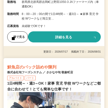
勤務地
群馬県北群馬郡吉岡町上野田1050-3 JAファーマーズ内（車
通勤OK）
勤務時間
8：00～20：00の間で1日4時間～・週3日～ ★家事 育児 学
校 Wワークなど両立安…
応募資格
未経験でOKです！
詳細を見る
後で見る
更新日： 2026/07/17 掲載終了日： 2026/08/31
鮮魚店のパック詰めや陳列
株式会社旬フーズシステム ／ さかなや旬 朝倉町店
アルバイト
パート
1日4時間～・週3～OK！家事 育児 学校 Wワークなどご都
合に合わせて！とても簡単な仕事です！