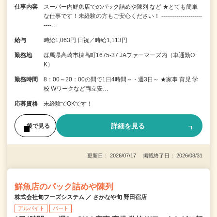
仕事内容
スーパー内鮮魚店でのパック詰めや陳列 など ★とても簡単
な仕事です！未経験の方もご安心ください！ ---------------------
----…
給与
時給1,063円 日祝／時給1,113円
勤務地
群馬県高崎市棟高町1675-37 JAファーマーズ内（車通勤O
K）
勤務時間
8：00～20：00の間で1日4時間～・週3日～ ★家事 育児 学
校 Wワークなど両立安…
応募資格
未経験でOKです！
詳細を見る
後で見る
更新日： 2026/07/17 掲載終了日： 2026/08/31
鮮魚店のパック詰めや陳列
株式会社旬フーズシステム ／ さかなや旬 野田宿店
アルバイト
パート