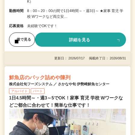
K）
勤務時間
8：00～20：00の間で1日4時間～・週3日～ ★家事 育児 学
校 Wワークなど両立安…
応募資格
未経験でOKです！
詳細を見る
後で見る
更新日： 2026/07/17 掲載終了日： 2026/08/31
鮮魚店のパック詰めや陳列
株式会社旬フーズシステム ／ さかなや旬 伊勢崎鮮魚センター
アルバイト
パート
1日4.5時間～・週3～5でOK！家事 育児 学校 Wワークな
どご都合に合わせて！簡単な仕事です！