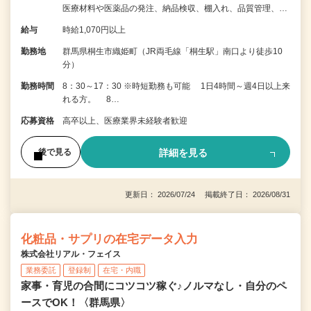
医療材料や医薬品の発注、納品検収、棚入れ、品質管理、…
給与
時給1,070円以上
勤務地
群馬県桐生市織姫町（JR両毛線「桐生駅」南口より徒歩10
分）
勤務時間
8：30～17：30 ※時短勤務も可能 1日4時間～週4日以上来
れる方。 8…
応募資格
高卒以上、医療業界未経験者歓迎
詳細を見る
後で見る
更新日： 2026/07/24 掲載終了日： 2026/08/31
化粧品・サプリの在宅データ入力
株式会社リアル・フェイス
業務委託
登録制
在宅・内職
家事・育児の合間にコツコツ稼ぐ♪ノルマなし・自分のペ
ースでOK！〈群馬県〉