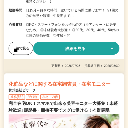
相談ください！】
勤務時間
1日5分～好きな時間、空いている時間に働けます！ ☆1回の
みの単発や短期～中長期まで…
応募資格
◎PC・スマートフォンをお持ちの方（※アンケートに必要
なため） ◎未経験者大歓迎！ ◎20代、30代、40代、50代の
女性の登録多数 ◎年齢不問
詳細を見る
後で見る
更新日： 2026/07/23 掲載終了日： 2026/08/30
化粧品などに関する在宅調査員・在宅モニター
株式会社ビサーチ
業務委託
登録制
在宅・内職
完全在宅OK！スマホで出来る美容モニター大募集！未経
験歓迎♪履歴書・面接不要でスグに働ける！@群馬県