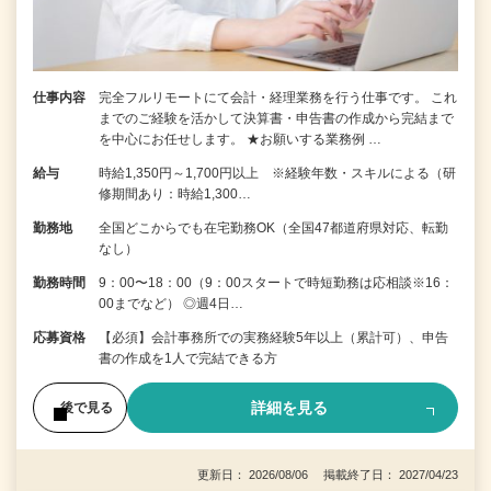
仕事内容
完全フルリモートにて会計・経理業務を行う仕事です。 これ
までのご経験を活かして決算書・申告書の作成から完結まで
を中⼼にお任せします。 ★お願いする業務例 …
給与
時給1,350円～1,700円以上 ※経験年数・スキルによる（研
修期間あり：時給1,300…
勤務地
全国どこからでも在宅勤務OK（全国47都道府県対応、転勤
なし）
勤務時間
9：00〜18：00（9：00スタートで時短勤務は応相談※16：
00までなど） ◎週4日…
応募資格
【必須】会計事務所での実務経験5年以上（累計可）、申告
書の作成を1人で完結できる方
詳細を見る
後で見る
更新日： 2026/08/06 掲載終了日： 2027/04/23