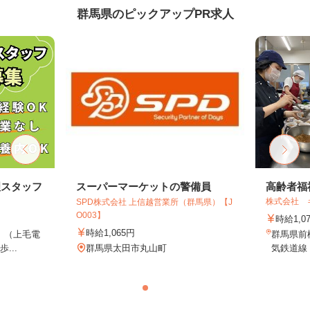
群馬県のピックアップPR求人
理スタッフ
スーパーマーケットの警備員
高齢者福
株式会社 
SPD株式会社 上信越営業所（群馬県）【J
O003】
時給1,0
時給1,065円
1 （上毛電
群馬県前
...
群馬県太田市丸山町
気鉄道線