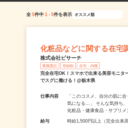
全
5
件中
1
-
5
件を表示
化粧品などに関する在宅
株式会社ビサーチ
業務委託
登録制
在宅・内職
完全在宅OK！スマホで出来る美容モニタ
でスグに働ける！@栃木県
仕事内容
「このコスメ、自分の肌に
気になる…」 そんな気持ち
化粧品・健康食品・サプリ
給与
時給1,500円以上（完全出来高