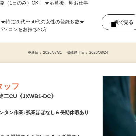
能(在宅OK)
単発（1日のみ）OK！ ★応募後、即お仕事
⇒★特に20代〜50代の女性の登録多数★
後で見
パソコンをお持ちの方
更新日： 2026/07/31 掲載終了日： 2026/08/24
タッフ
二CU《JXWB1-DC》
ンタン作業♪残業ほぼなし＆長期休暇あり