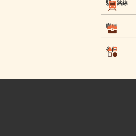
駅・路線
職種
条件