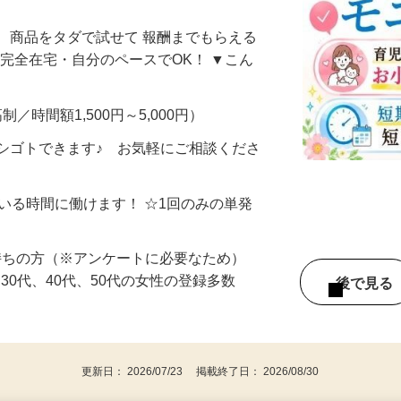
なし・自分のペースでOK！〈栃木県〉
、商品をタダで試せて 報酬までもらえる
・完全在宅・自分のペースでOK！ ▼こん
制／時間額1,500円～5,000円）
シゴトできます♪ お気軽にご相談くださ
ている時間に働けます！ ☆1回のみの単発
持ちの方（※アンケートに必要なため）
、30代、40代、50代の女性の登録多数
後で見