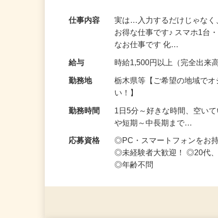
家事・育児の合間にコツコツ稼ぐ♪ノルマ
仕事内容
実は…入力するだけじゃなく
お得な仕事です♪ スマホ1台
なお仕事です 化…
給与
時給1,500円以上（完全出来高
勤務地
栃木県等【ご希望の地域でオ
い！】
勤務時間
1日5分～好きな時間、空い
や短期～中長期まで…
応募資格
◎PC・スマートフォンをお
◎未経験者大歓迎！ ◎20代
◎年齢不問