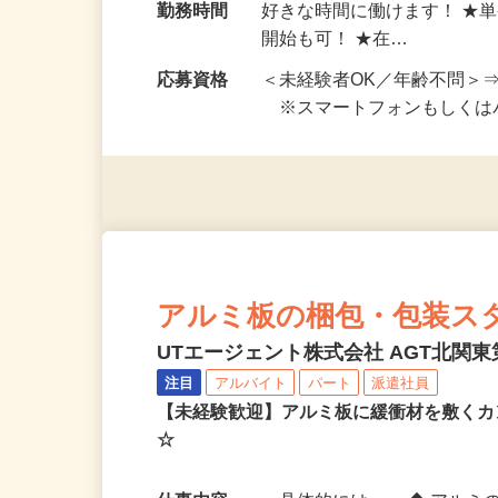
エリアおよび日本全国で勤務可
勤務時間
好きな時間に働けます！ ★
開始も可！ ★在…
応募資格
＜未経験者OK／年齢不問＞
※スマートフォンもしくは
アルミ板の梱包・包装ス
UTエージェント株式会社 AGT北関東第
注目
アルバイト
パート
派遣社員
【未経験歓迎】アルミ板に緩衝材を敷くカ
☆