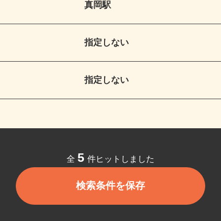
真岡駅
指定しない
指定しない
5
全
件ヒットしました
検索条件を保存