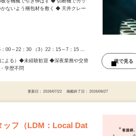
の板を機械で引き伸ばす ◆ 切断機でカッ
つかないよう梱包材を敷く ◆ 天井クレー
5：00～22：30 （3）22：15～7：15 …
1条による）◆未経験歓迎 ◆深夜業務や交替
後で見
格・学歴不問
更新日： 2026/07/22 掲載終了日： 2026/08/27