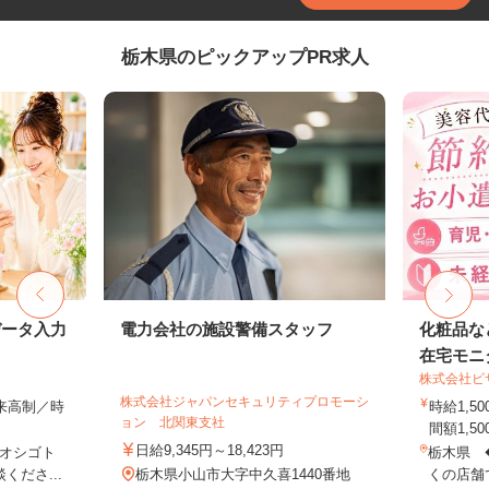
栃木県のピックアップPR求人
データ入力
電力会社の施設警備スタッフ
化粧品な
在宅モニ
株式会社ビ
株式会社ジャパンセキュリティプロモーシ
出来高制／時
時給1,
ョン 北関東支社
間額1,500
日給9,345円～18,423円
オシゴト
栃木県 
くださ...
栃木県小山市大字中久喜1440番地
くの店舗