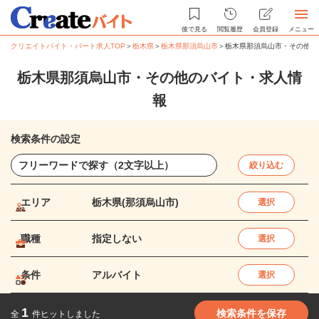
後で見る
閲覧履歴
会員登録
メニュー
クリエイトバイト・パート求人TOP
＞
栃木県
＞
栃木県那須烏山市
＞
栃木県那須烏山市・その他の
栃木県那須烏山市・その他のバイト・求人情
報
検索条件の設定
絞り込む
エリア
栃木県(那須烏山市)
選択
職種
指定しない
選択
条件
アルバイト
選択
1
検索条件を保存
全
件ヒットしました