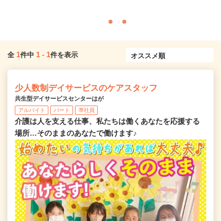
1
1
-
1
全
件中
件を表示
少人数制デイサービスのケアスタッフ
共生型デイサービスセンターはが
アルバイト
パート
準社員
介護は人を支える仕事、私たちは働くあなたを応援する
場所…そのままのあなたで働けます♪