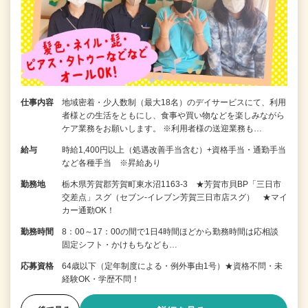
仕事内容
地域密着・少人数制（最大18名）のデイサービスにて、利用
者様との生活をともにし、食事や買い物などを楽しみながら
ケア業務をお願いします。 ※利用者様の送迎業務も…
給与
時給1,400円以上（処遇改善手当含む）+資格手当・通勤手当
など各種手当 ※昇給あり
勤務地
栃木県芳賀郡芳賀町東水沼1163-3 ★芳賀市貝BP「三日市
交差点」スグ（セブン-イレブン芳賀三日市店スグ） ★マイ
カー通勤OK！
勤務時間
8：00～17：00の間で1日4時間ほどから勤務時間は応相談
固定シフト・かけもちなども…
応募資格
64歳以下（定年制度による・例外事由1号）★資格不問・未
経験OK・学歴不問！