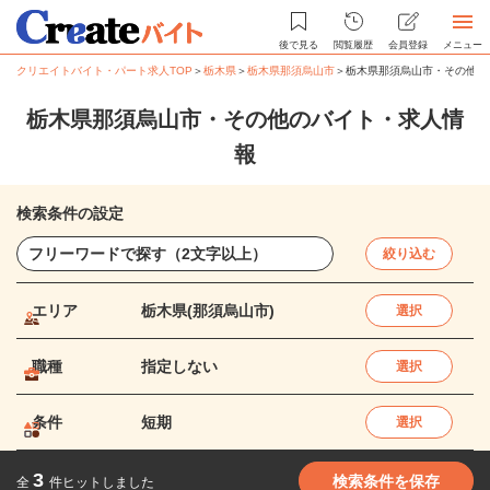
後で見る
閲覧履歴
会員登録
メニュー
クリエイトバイト・パート求人TOP
＞
栃木県
＞
栃木県那須烏山市
＞
栃木県那須烏山市・その他の
栃木県那須烏山市・その他のバイト・求人情
報
検索条件の設定
絞り込む
エリア
栃木県(那須烏山市)
選択
職種
指定しない
選択
条件
短期
選択
3
検索条件を保存
全
件ヒットしました