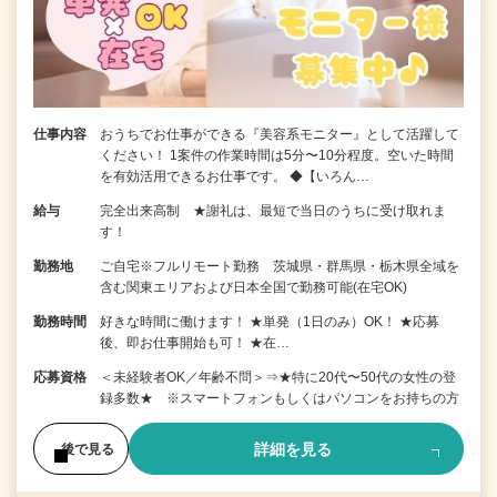
仕事内容
おうちでお仕事ができる『美容系モニター』として活躍して
ください！ 1案件の作業時間は5分〜10分程度。空いた時間
を有効活用できるお仕事です。 ◆【いろん…
給与
完全出来高制 ★謝礼は、最短で当日のうちに受け取れま
す！
勤務地
ご自宅※フルリモート勤務 茨城県・群馬県・栃木県全域を
含む関東エリアおよび日本全国で勤務可能(在宅OK)
勤務時間
好きな時間に働けます！ ★単発（1日のみ）OK！ ★応募
後、即お仕事開始も可！ ★在…
応募資格
＜未経験者OK／年齢不問＞⇒★特に20代〜50代の女性の登
録多数★ ※スマートフォンもしくはパソコンをお持ちの方
詳細を見る
後で見る