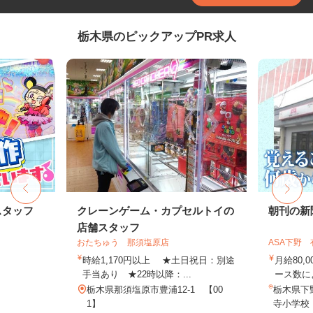
栃木県のピックアップPR求人
スタッフ
クレーンゲーム・カプセルトイの
朝刊の新
店舗スタッフ
おたちゅう 那須塩原店
ASA下野
時給1,170円以上 ★土日祝日：別途
月給80,
手当あり ★22時以降：...
ース数によ
栃木県那須塩原市豊浦12-1 【00
栃木県下
1】
寺小学校