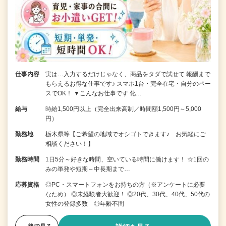
仕事内容
実は…入力するだけじゃなく、商品をタダで試せて 報酬まで
もらえるお得な仕事です♪ スマホ1台・完全在宅・自分のペー
スでOK！ ▼こんなお仕事です 化…
給与
時給1,500円以上（完全出来高制／時間額1,500円～5,000
円）
勤務地
栃木県等【ご希望の地域でオシゴトできます♪ お気軽にご
相談ください！】
勤務時間
1日5分～好きな時間、空いている時間に働けます！ ☆1回の
みの単発や短期～中長期まで…
応募資格
◎PC・スマートフォンをお持ちの方（※アンケートに必要
なため） ◎未経験者大歓迎！ ◎20代、30代、40代、50代の
女性の登録多数 ◎年齢不問