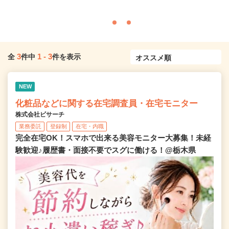
3
1
-
3
全
件中
件を表示
NEW
化粧品などに関する在宅調査員・在宅モニター
株式会社ビサーチ
業務委託
登録制
在宅・内職
完全在宅OK！スマホで出来る美容モニター大募集！未経
験歓迎♪履歴書・面接不要でスグに働ける！@栃木県