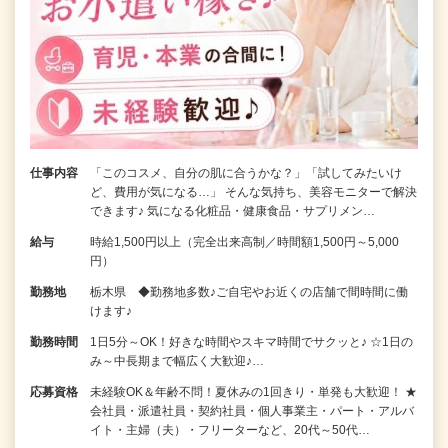
仕事内容
「このコスメ、自分の肌に合うかな？」「試してみたいけ
ど、費用が気になる…」 そんな気持ち、美容モニターで解決
できます♪ 気になる化粧品・健康食品・サプリメン…
給与
時給1,500円以上（完全出来高制／時間額1,500円～5,000
円）
勤務地
栃木県 ◆勤務地多数♪ご自宅やお近くの店舗で間時間に働
けます♪
勤務時間
1日5分～OK！好きな時間やスキマ時間でサクッと♪ ☆1日の
み～中長期まで幅広く大歓迎♪…
応募資格
未経験OK＆年齢不問！夏休みの1回きり・単発も大歓迎！ ★
会社員・派遣社員・契約社員・個人事業主・パート・アルバ
イト・主婦（夫）・フリーターなど、20代～50代…