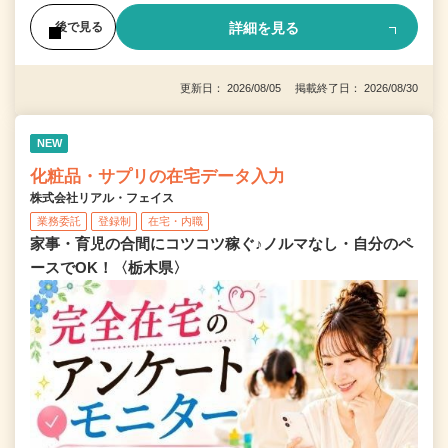
詳細を見る
後で見る
更新日： 2026/08/05 掲載終了日： 2026/08/30
NEW
化粧品・サプリの在宅データ入力
株式会社リアル・フェイス
業務委託
登録制
在宅・内職
家事・育児の合間にコツコツ稼ぐ♪ノルマなし・自分のペ
ースでOK！〈栃木県〉