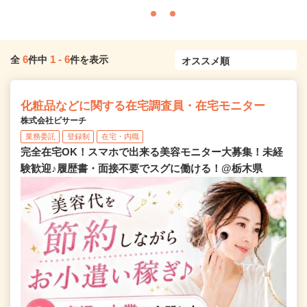
6
1
-
6
全
件中
件を表示
化粧品などに関する在宅調査員・在宅モニター
株式会社ビサーチ
業務委託
登録制
在宅・内職
完全在宅OK！スマホで出来る美容モニター大募集！未経
験歓迎♪履歴書・面接不要でスグに働ける！@栃木県