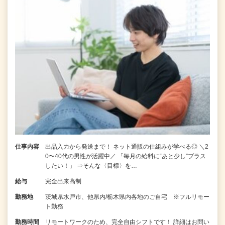
仕事内容
出品入力から発送まで！ ネット通販の仕組みが学べる◎ ＼2
0〜40代の男性が活躍中／ 「毎月の給料に“あと少し”プラス
したい！」 ⇒そんな〈目標〉を…
給与
完全出来高制
勤務地
茨城県水戸市、他県内/栃木県内各地のご自宅 ※フルリモー
ト勤務
勤務時間
リモートワークのため、完全自由シフトです！ 詳細はお問い