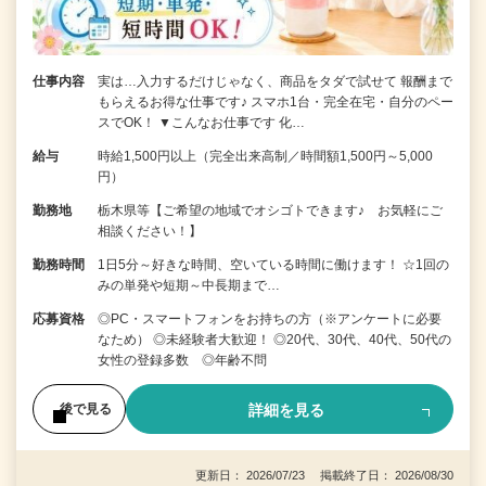
仕事内容
実は…入力するだけじゃなく、商品をタダで試せて 報酬まで
もらえるお得な仕事です♪ スマホ1台・完全在宅・自分のペー
スでOK！ ▼こんなお仕事です 化…
給与
時給1,500円以上（完全出来高制／時間額1,500円～5,000
円）
勤務地
栃木県等【ご希望の地域でオシゴトできます♪ お気軽にご
相談ください！】
勤務時間
1日5分～好きな時間、空いている時間に働けます！ ☆1回の
みの単発や短期～中長期まで…
応募資格
◎PC・スマートフォンをお持ちの方（※アンケートに必要
なため） ◎未経験者大歓迎！ ◎20代、30代、40代、50代の
女性の登録多数 ◎年齢不問
詳細を見る
後で見る
更新日： 2026/07/23 掲載終了日： 2026/08/30