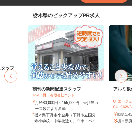
栃木県のピックアップPR求人
スタッフ
朝刊の新聞配達スタッフ
アルミ板
ASA下野 有限会社エンドー
UTエージェ
月給80,000円～155,000円 ☆担当コ
CU《JXWB1-
ース数により変動 ...
時給1,4
栃木県下野市小金井（下野市立国分
寺小学校・中学校近く）※車・バイ...
栃木県