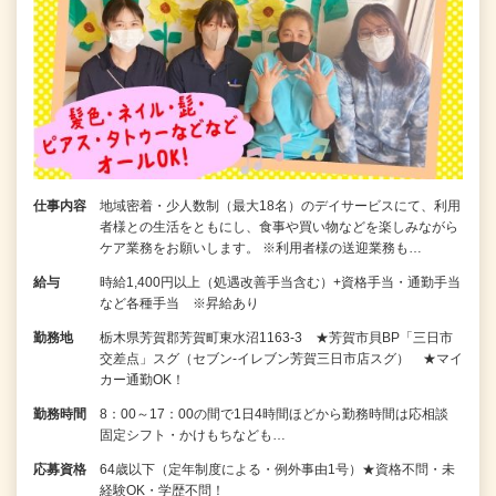
仕事内容
地域密着・少人数制（最大18名）のデイサービスにて、利用
者様との生活をともにし、食事や買い物などを楽しみながら
ケア業務をお願いします。 ※利用者様の送迎業務も…
給与
時給1,400円以上（処遇改善手当含む）+資格手当・通勤手当
など各種手当 ※昇給あり
勤務地
栃木県芳賀郡芳賀町東水沼1163-3 ★芳賀市貝BP「三日市
交差点」スグ（セブン-イレブン芳賀三日市店スグ） ★マイ
カー通勤OK！
勤務時間
8：00～17：00の間で1日4時間ほどから勤務時間は応相談
固定シフト・かけもちなども…
応募資格
64歳以下（定年制度による・例外事由1号）★資格不問・未
経験OK・学歴不問！