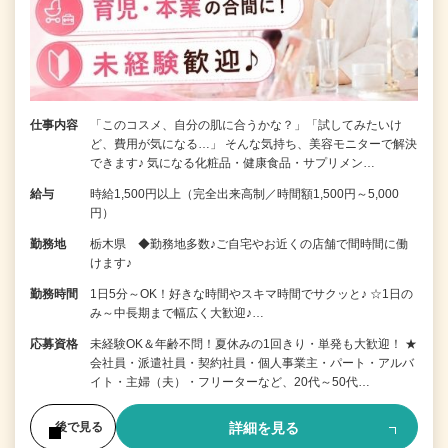
仕事内容
「このコスメ、自分の肌に合うかな？」「試してみたいけ
ど、費用が気になる…」 そんな気持ち、美容モニターで解決
できます♪ 気になる化粧品・健康食品・サプリメン…
給与
時給1,500円以上（完全出来高制／時間額1,500円～5,000
円）
勤務地
栃木県 ◆勤務地多数♪ご自宅やお近くの店舗で間時間に働
けます♪
勤務時間
1日5分～OK！好きな時間やスキマ時間でサクッと♪ ☆1日の
み～中長期まで幅広く大歓迎♪…
応募資格
未経験OK＆年齢不問！夏休みの1回きり・単発も大歓迎！ ★
会社員・派遣社員・契約社員・個人事業主・パート・アルバ
イト・主婦（夫）・フリーターなど、20代～50代…
詳細を見る
後で見る