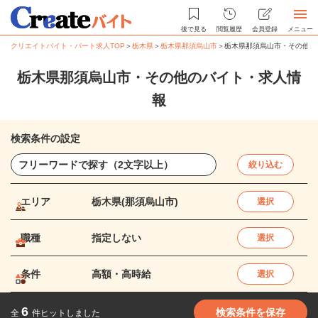
後で見る
閲覧履歴
会員登録
メニュー
クリエイトバイト・パート求人TOP
＞
栃木県
＞
栃木県那須烏山市
＞
栃木県那須烏山市・その他の
栃木県那須烏山市・その他のバイト・求人情
報
検索条件の設定
絞り込む
エリア
栃木県(那須烏山市)
選択
職種
指定しない
選択
条件
高額・高時給
選択
6
検索条件を保存
全
件ヒットしました