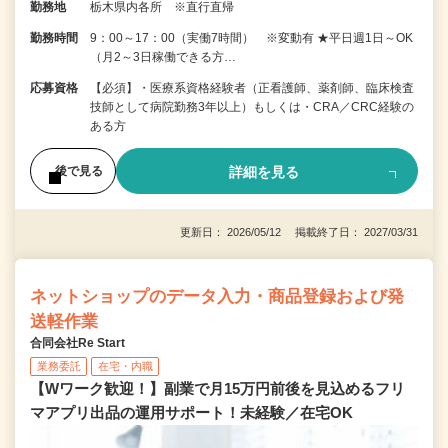
勤務地
栃木県内各所 ※直行直帰
勤務時間
9：00～17：00（実働7時間） ※変動有 ★平日週1日～OK
（月2～3日稼働できる方…
応募資格
【必須】・医療系資格経験者（正看護師、薬剤師、臨床検査
技師として病院勤務3年以上）もしくは・CRA／CRC経験の
ある方
詳細を見る
後で見る
更新日： 2026/05/12 掲載終了日： 2027/03/31
ネットショップのデータ入力・商品登録および発
送軽作業
合同会社Re Start
業務委託
在宅・内職
【Wワーク歓迎！】副業で月15万円前後を見込めるフリ
マアプリ出品の運用サポート！未経験／在宅OK