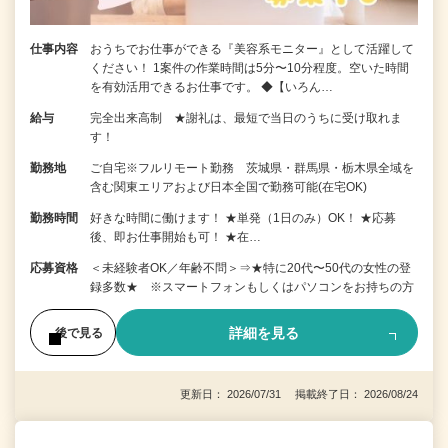
仕事内容
おうちでお仕事ができる『美容系モニター』として活躍して
ください！ 1案件の作業時間は5分〜10分程度。空いた時間
を有効活用できるお仕事です。 ◆【いろん…
給与
完全出来高制 ★謝礼は、最短で当日のうちに受け取れま
す！
勤務地
ご自宅※フルリモート勤務 茨城県・群馬県・栃木県全域を
含む関東エリアおよび日本全国で勤務可能(在宅OK)
勤務時間
好きな時間に働けます！ ★単発（1日のみ）OK！ ★応募
後、即お仕事開始も可！ ★在…
応募資格
＜未経験者OK／年齢不問＞⇒★特に20代〜50代の女性の登
録多数★ ※スマートフォンもしくはパソコンをお持ちの方
詳細を見る
後で見る
更新日： 2026/07/31 掲載終了日： 2026/08/24