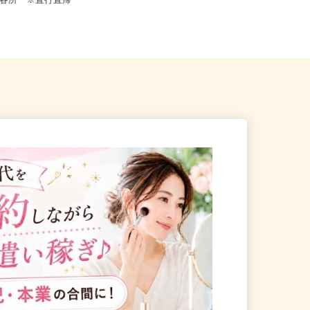
茨城県、群馬県、栃木県 《北関東
県内各所 ※直行直帰
エリア》