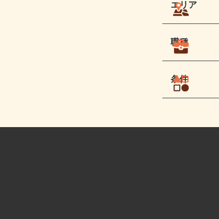
エリア
職種
条件