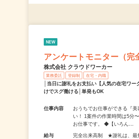
◎年齢不問
NEW
アンケートモニター（完
株式会社 クラウドワーカー
業務委託
登録制
在宅・内職
│当日に謝礼をお支払い【人気の在宅ワ
けでスグ働ける│単発もOK
仕事内容
おうちでお仕事ができる『
い！ 1案件の作業時間は5