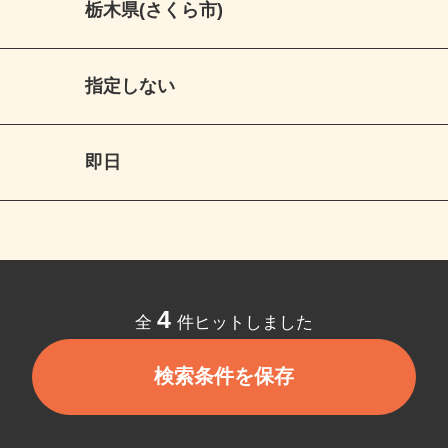
栃木県(さくら市)
指定しない
即日
4
全
件ヒットしました
検索条件を保存