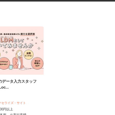
究のデータ入力スタッフ
健康食品・化粧品・治験等のモ
Loc...
ニター
株式会社SOUKEN
5,000円以上（1回のモニター参加に
アクセライズ・サイト
つき） ※完全出来高制
,000円以上