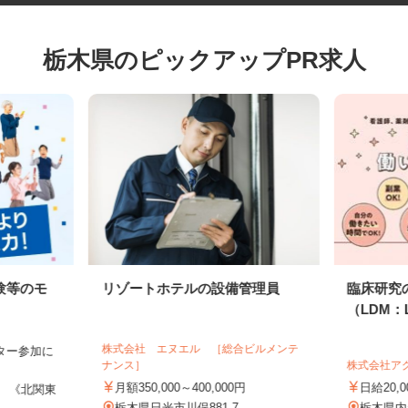
栃木県のピックアップPR求人
験等のモ
リゾートホテルの設備管理員
臨床研
（LDM：
株式会社 エヌエル ［総合ビルメンテ
モニター参加に
ナンス］
株式会社
制
月額350,000～400,000円
日給20