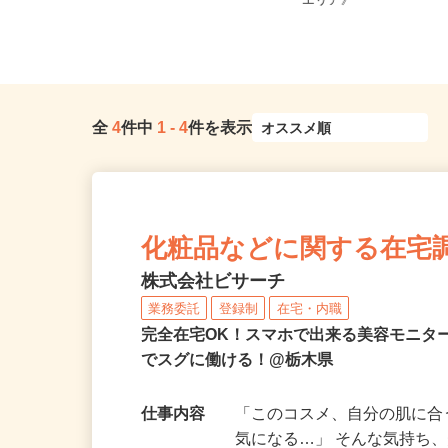
茨城県、群馬県、栃木
栃木県内各所 ※直行直帰
エリア》
全
4
件中
1
-
4
件を表示
化粧品などに関する在宅
株式会社ビサーチ
業務委託
登録制
在宅・内職
完全在宅OK！スマホで出来る美容モニタ
でスグに働ける！@栃木県
仕事内容
「このコスメ、自分の肌に