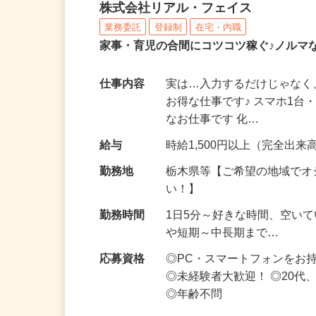
化粧品・サプリの在宅デ
株式会社リアル・フェイス
業務委託
登録制
在宅・内職
家事・育児の合間にコツコツ稼ぐ♪ノルマ
仕事内容
実は…入力するだけじゃなく
お得な仕事です♪ スマホ1台
なお仕事です 化…
給与
時給1,500円以上（完全出来高
勤務地
栃木県等【ご希望の地域でオ
い！】
勤務時間
1日5分～好きな時間、空い
や短期～中長期まで…
応募資格
◎PC・スマートフォンをお
◎未経験者大歓迎！ ◎20代