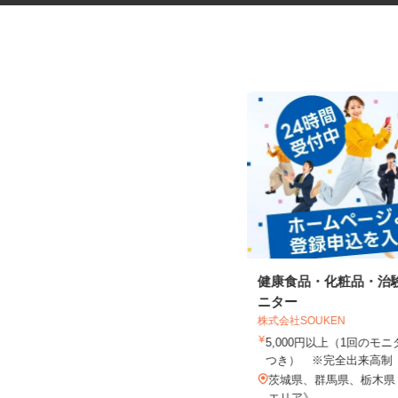
臨床研究のデータ入力スタッフ
健康食品・化粧品・治
（LDM：Loc...
ニター
株式会社SOUKEN
5,000円以上（1回の
株式会社アクセライズ・サイト
つき） ※完全出来高
日給20,000円以上