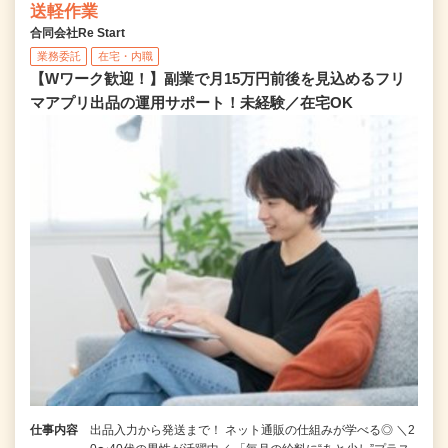
送軽作業
合同会社Re Start
業務委託
在宅・内職
【Wワーク歓迎！】副業で月15万円前後を見込めるフリ
マアプリ出品の運用サポート！未経験／在宅OK
仕事内容
出品入力から発送まで！ ネット通販の仕組みが学べる◎ ＼2