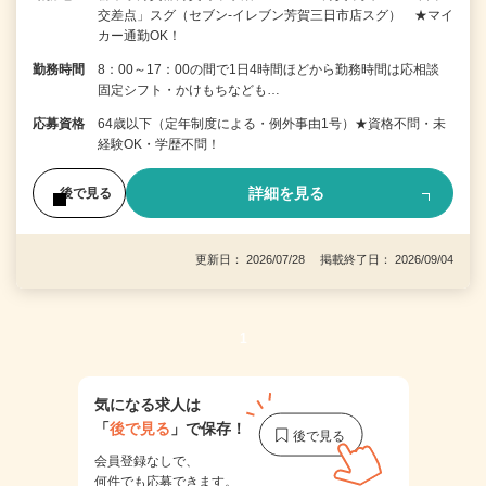
交差点」スグ（セブン-イレブン芳賀三日市店スグ） ★マイ
カー通勤OK！
勤務時間
8：00～17：00の間で1日4時間ほどから勤務時間は応相談
固定シフト・かけもちなども…
応募資格
64歳以下（定年制度による・例外事由1号）★資格不問・未
経験OK・学歴不問！
詳細を見る
後で見る
更新日： 2026/07/28 掲載終了日： 2026/09/04
1
気になる求人は
「
後で見る
」で保存！
会員登録なしで、
何件でも応募できます。