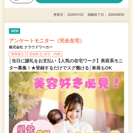
更新日： 2026/07/23 掲載終了日： 2026/08/30
NEW
アンケートモニター（完全在宅）
株式会社 クラウドワーカー
業務委託
登録制
在宅・内職
│当日に謝礼をお支払い【人気の在宅ワーク】美容系モニ
ター募集！★登録するだけでスグ働ける│単発もOK