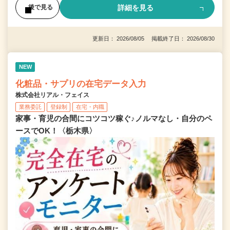
詳細を見る
後で見る
更新日： 2026/08/05 掲載終了日： 2026/08/30
NEW
化粧品・サプリの在宅データ入力
株式会社リアル・フェイス
業務委託
登録制
在宅・内職
家事・育児の合間にコツコツ稼ぐ♪ノルマなし・自分のペ
ースでOK！〈栃木県〉