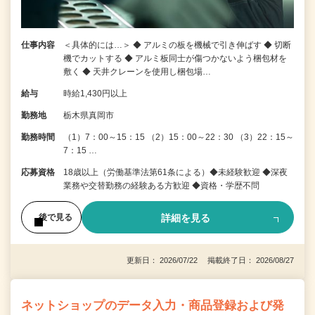
仕事内容
＜具体的には…＞ ◆ アルミの板を機械で引き伸ばす ◆ 切断
機でカットする ◆ アルミ板同士が傷つかないよう梱包材を
敷く ◆ 天井クレーンを使用し梱包場…
給与
時給1,430円以上
勤務地
栃木県真岡市
勤務時間
（1）7：00～15：15 （2）15：00～22：30 （3）22：15～
7：15 …
応募資格
18歳以上（労働基準法第61条による）◆未経験歓迎 ◆深夜
業務や交替勤務の経験ある方歓迎 ◆資格・学歴不問
詳細を見る
後で見る
更新日： 2026/07/22 掲載終了日： 2026/08/27
ネットショップのデータ入力・商品登録および発