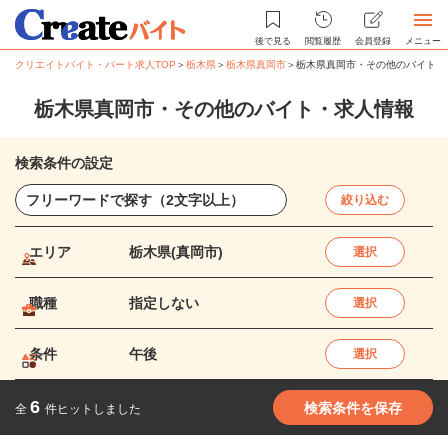
後で見る
閲覧履歴
会員登録
メニュー
クリエイトバイト・パート求人TOP
＞
栃木県
＞
栃木県真岡市
＞
栃木県真岡市・その他のバイト・
栃木県真岡市・その他のバイト・求人情報
検索条件の設定
絞り込む
エリア
栃木県(真岡市)
選択
職種
指定しない
選択
条件
午後
選択
6
検索条件を保存
全
件ヒットしました