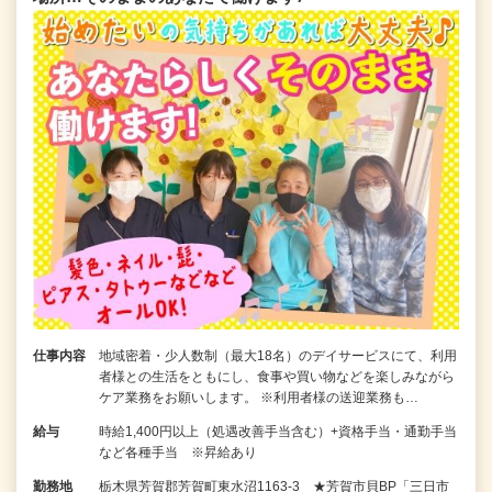
仕事内容
地域密着・少人数制（最大18名）のデイサービスにて、利用
者様との生活をともにし、食事や買い物などを楽しみながら
ケア業務をお願いします。 ※利用者様の送迎業務も…
給与
時給1,400円以上（処遇改善手当含む）+資格手当・通勤手当
など各種手当 ※昇給あり
勤務地
栃木県芳賀郡芳賀町東水沼1163-3 ★芳賀市貝BP「三日市