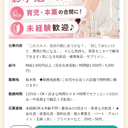
仕事内容
「このコスメ、自分の肌に合うかな？」「試してみたいけ
ど、費用が気になる…」 そんな気持ち、美容モニターで解決
できます♪ 気になる化粧品・健康食品・サプリメン…
給与
時給1,500円以上（完全出来高制／時間額1,500円～5,000
円）
勤務地
栃木県 ◆勤務地多数♪ご自宅やお近くの店舗で間時間に働
けます♪
勤務時間
1日5分～OK！好きな時間やスキマ時間でサクッと♪ ☆1日の
み～中長期まで幅広く大歓迎♪…
応募資格
未経験OK＆年齢不問！夏休みの1回きり・単発も大歓迎！ ★
会社員・派遣社員・契約社員・個人事業主・パート・アルバ
イト・主婦（夫）・フリーターなど、20代～50代…