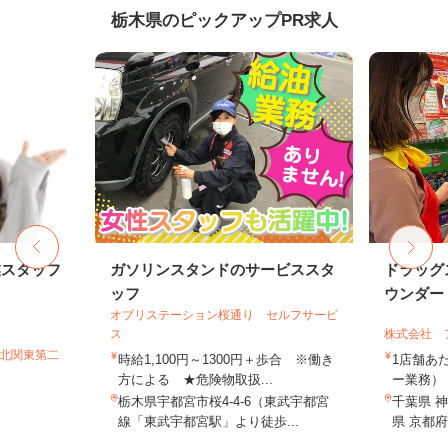
栃木県のピックアップPR求人
業スタッフ
ガソリンスタンドのサービススタ
ドラッグ
ッフ
ウンダー・
オブリステーション桜通り セルフサービ
ス
株式会社 
T北関東第二
時給1,100円～1300円＋歩合 ※働き
1店舗あた
方による ★危険物取扱...
ー業務） 
栃木県宇都宮市桜4-4-6（東武宇都宮
千葉県 神
線「東武宇都宮駅」より徒歩...
県 京都府