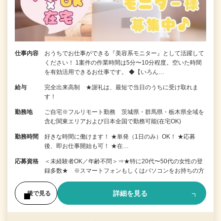
仕事内容
おうちでお仕事ができる『美容系モニター』として活躍して
ください！ 1案件の作業時間は5分〜10分程度。空いた時間
を有効活用できるお仕事です。 ◆【いろん…
給与
完全出来高制 ★謝礼は、最短で当日のうちに受け取れま
す！
勤務地
ご自宅※フルリモート勤務 茨城県・群馬県・栃木県全域を
含む関東エリアおよび日本全国で勤務可能(在宅OK)
勤務時間
好きな時間に働けます！ ★単発（1日のみ）OK！ ★応募
後、即お仕事開始も可！ ★在…
応募資格
＜未経験者OK／年齢不問＞⇒★特に20代〜50代の女性の登
録多数★ ※スマートフォンもしくはパソコンをお持ちの方
詳細を見る
後で見る