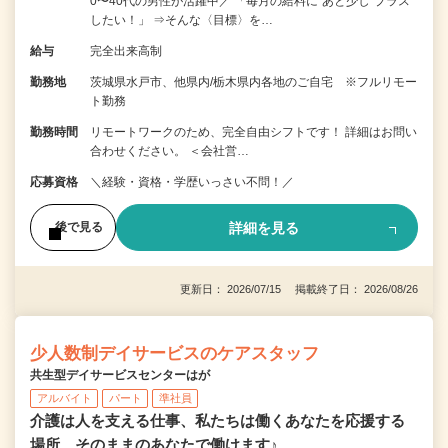
0〜40代の男性が活躍中／ 「毎月の給料に“あと少し”プラス
したい！」 ⇒そんな〈目標〉を…
給与
完全出来高制
勤務地
茨城県水戸市、他県内/栃木県内各地のご自宅 ※フルリモー
ト勤務
勤務時間
リモートワークのため、完全自由シフトです！ 詳細はお問い
合わせください。 ＜会社営…
応募資格
＼経験・資格・学歴いっさい不問！／
詳細を見る
後で見る
更新日： 2026/07/15 掲載終了日： 2026/08/26
少人数制デイサービスのケアスタッフ
共生型デイサービスセンターはが
アルバイト
パート
準社員
介護は人を支える仕事、私たちは働くあなたを応援する
場所…そのままのあなたで働けます♪