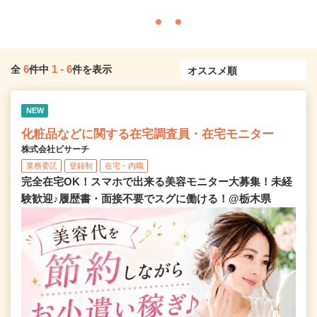
6
1
-
6
全
件中
件を表示
NEW
化粧品などに関する在宅調査員・在宅モニター
株式会社ビサーチ
業務委託
登録制
在宅・内職
完全在宅OK！スマホで出来る美容モニター大募集！未経
験歓迎♪履歴書・面接不要でスグに働ける！@栃木県