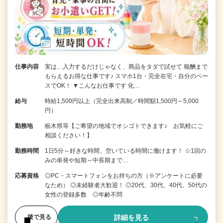
仕事内容
実は…入力するだけじゃなく、商品をタダで試せて 報酬まで
もらえるお得な仕事です♪ スマホ1台・完全在宅・自分のペー
スでOK！ ▼こんなお仕事です 化…
給与
時給1,500円以上（完全出来高制／時間額1,500円～5,000
円）
勤務地
栃木県等【ご希望の地域でオシゴトできます♪ お気軽にご
相談ください！】
勤務時間
1日5分～好きな時間、空いている時間に働けます！ ☆1回の
みの単発や短期～中長期まで…
応募資格
◎PC・スマートフォンをお持ちの方（※アンケートに必要
なため） ◎未経験者大歓迎！ ◎20代、30代、40代、50代の
女性の登録多数 ◎年齢不問
詳細を見る
後で見る