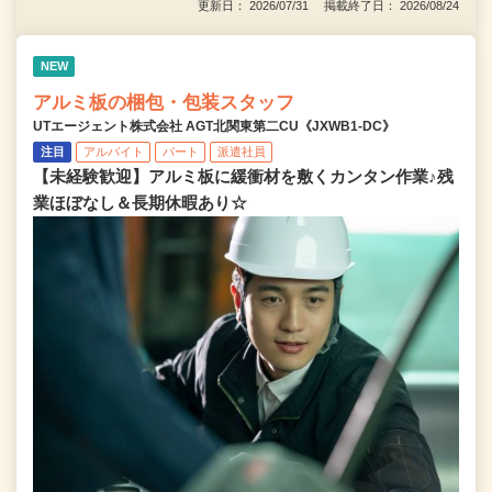
更新日： 2026/07/31 掲載終了日： 2026/08/24
NEW
アルミ板の梱包・包装スタッフ
UTエージェント株式会社 AGT北関東第二CU《JXWB1-DC》
注目
アルバイト
パート
派遣社員
【未経験歓迎】アルミ板に緩衝材を敷くカンタン作業♪残
業ほぼなし＆長期休暇あり☆