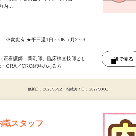
等のカルテ内容等を読み取り、臨床研究の
タを抽出するお仕事です。 その後EDCへ
入力内…
間） ※変動有 ★平日週1日～OK（月2～3
者（正看護師、薬剤師、臨床検査技師とし
後で見
は・CRA／CRC経験のある方
更新日： 2026/05/12 掲載終了日： 2027/03/31