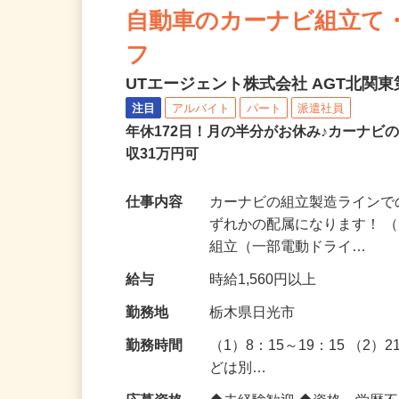
自動車のカーナビ組立て
フ
UTエージェント株式会社 AGT北関東第
注目
アルバイト
パート
派遣社員
年休172日！月の半分がお休み♪カーナ
収31万円可
仕事内容
カーナビの組立製造ラインで
ずれかの配属になります！ 
組立（一部電動ドライ…
給与
時給1,560円以上
勤務地
栃木県日光市
勤務時間
（1）8：15～19：15 （2