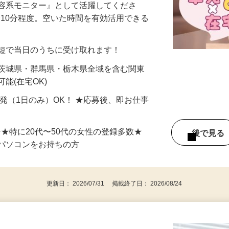
美容系モニター』として活躍してくださ
分〜10分程度。空いた時間を有効活用できる
最短で当日のうちに受け取れます！
 茨城県・群馬県・栃木県全域を含む関東
能(在宅OK)
単発（1日のみ）OK！ ★応募後、即お仕事
⇒★特に20代〜50代の女性の登録多数★
後で見
パソコンをお持ちの方
更新日： 2026/07/31 掲載終了日： 2026/08/24