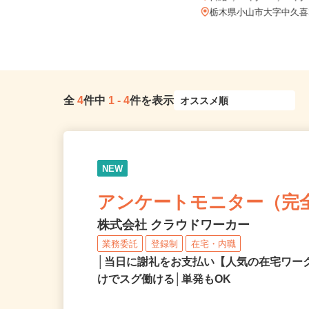
日給9,345円～18,423円
栃木県下野市薬師寺（JR宇都宮線
「自治医大駅」より徒歩15分また...
栃木県小山市大字中久喜
全
4
件中
1
-
4
件を表示
NEW
アンケートモニター（完
株式会社 クラウドワーカー
業務委託
登録制
在宅・内職
│当日に謝礼をお支払い【人気の在宅ワ
けでスグ働ける│単発もOK