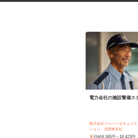
医療材料・医薬品の供給管理
電力会社の施設警備ス
株式会社 エフエスユニマネジメント
＜自治医科大学附属病院＞
株式会社ジャパンセキュリ
時給1,120円～1,150円 ※勤務によ
ション 北関東支社
り異なります。詳細をご...