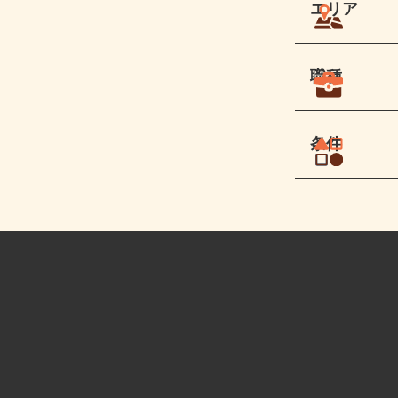
エリア
職種
条件