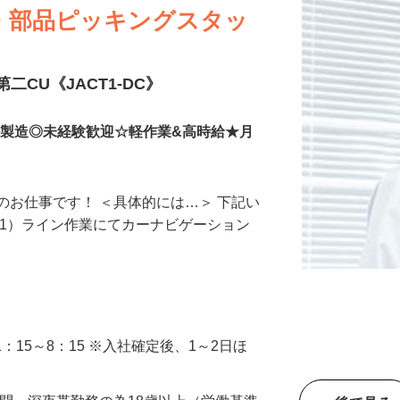
・部品ピッキングスタッ
二CU《JACT1-DC》
ビの製造◎未経験歓迎☆軽作業&高時給★月
のお仕事です！ ＜具体的には…＞ 下記い
（1）ライン作業にてカーナビゲーション
）21：15～8：15 ※入社確定後、1～2日ほ