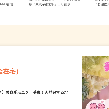
栃木県宇都宮市桜4-4-6（東武宇都宮
栃木県
1440番地
線「東武宇都宮駅」より徒歩...
「自治医
全在宅）
ーク】美容系モニター募集！★登録するだ