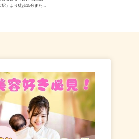
日給9,345円～18,423円
下野市薬師寺（JR宇都宮線
大駅」より徒歩15分また...
栃木県小山市大字中久喜1440番地