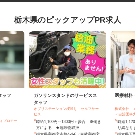
栃木県のピックアップPR求人
タッフ
ガソリンスタンドのサービスス
医療材
タッフ
オブリステーション桜通り セルフサー
株式会社
ビス
＜自治医
ティプロモー
時給1,100円～1300円＋歩合 ※働き
時給1,
方による ★危険物取扱...
り異な