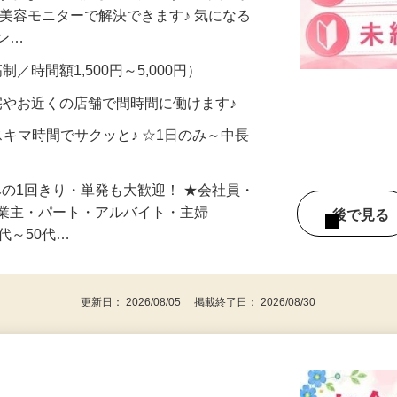
合うかな？」「試してみたいけど、費用が
、美容モニターで解決できます♪ 気になる
メン…
制／時間額1,500円～5,000円）
宅やお近くの店舗で間時間に働けます♪
スキマ時間でサクッと♪ ☆1日のみ～中長
みの1回きり・単発も大歓迎！ ★会社員・
事業主・パート・アルバイト・主婦
後で見
代～50代…
更新日： 2026/08/05 掲載終了日： 2026/08/30