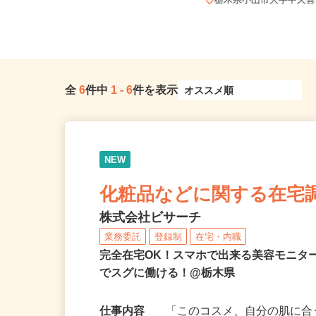
寺小学校・中学校近く）※車・バ
イ...
栃木県小山市大字中久喜
全
6
件中
1
-
6
件を表示
NEW
化粧品などに関する在宅
株式会社ビサーチ
業務委託
登録制
在宅・内職
完全在宅OK！スマホで出来る美容モニタ
でスグに働ける！@栃木県