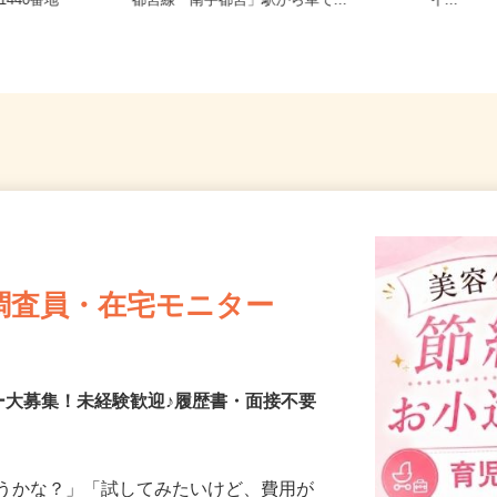
栃木県宇都宮市川田町1080（東武宇
寺小学
1440番地
都宮線「南宇都宮」駅から車で...
イ...
調査員・在宅モニター
ー大募集！未経験歓迎♪履歴書・面接不要