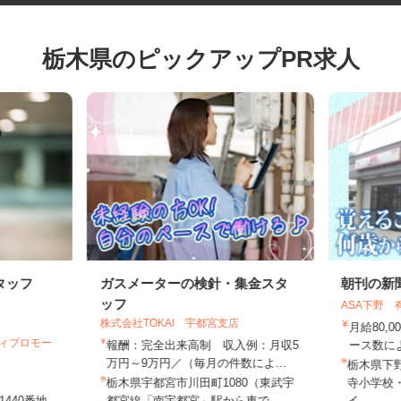
栃木県のピックアップPR求人
タッフ
ガスメーターの検針・集金スタ
朝刊の
ッフ
ASA下
株式会社TOKAI 宇都宮支店
月給80
ティプロモー
報酬：完全出来高制 収入例：月収5
ース数に
万円～9万円／（毎月の件数によ...
栃木県