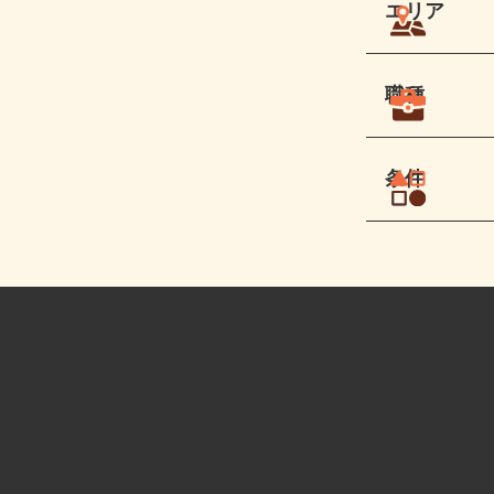
エリア
職種
条件