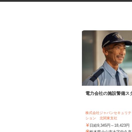
朝刊の新聞配達スタッフ
電力会社の施設警備ス
ASA下野 有限会社エンドー
月給80,000円～155,000円 ☆担当コ
株式会社ジャパンセキュリ
ース数により変動 ...
ション 北関東支社
栃木県下野市小金井（下野市立国分
日給9,345円～18,423円