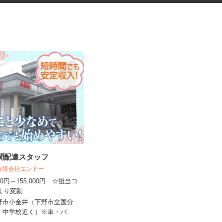
新聞配達スタッフ
電力会社の施設警備スタッフ
野 有限会社エンドー
,000円～155,000円 ☆担当コ
株式会社ジャパンセキュリティプロモー
より変動 ...
ション 北関東支社
下野市小金井（下野市立国分
日給9,345円～18,423円