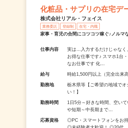
NEW
化粧品・サプリの在宅デ
株式会社リアル・フェイス
業務委託
登録制
在宅・内職
家事・育児の合間にコツコツ稼ぐ♪ノルマ
仕事内容
実は…入力するだけじゃなく
お得な仕事です♪ スマホ1台
なお仕事です 化…
給与
時給1,500円以上（完全出来高
勤務地
栃木県等【ご希望の地域でオ
い！】
勤務時間
1日5分～好きな時間、空い
や短期～中長期まで…