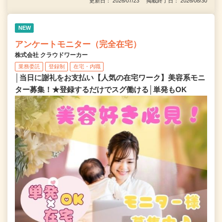
更新日： 2026/07/23 掲載終了日： 2026/08/30
NEW
アンケートモニター（完全在宅）
株式会社 クラウドワーカー
業務委託
登録制
在宅・内職
│当日に謝礼をお支払い【人気の在宅ワーク】美容系モニ
ター募集！★登録するだけでスグ働ける│単発もOK