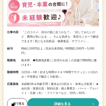
仕事内容
「このコスメ、自分の肌に合うかな？」「試してみたいけ
ど、費用が気になる…」 そんな気持ち、美容モニターで解決
できます♪ 気になる化粧品・健康食品・サプリメン…
給与
時給1,500円以上（完全出来高制／時間額1,500円～5,000
円）
勤務地
栃木県 ◆勤務地多数♪ご自宅やお近くの店舗で間時間に働
けます♪
勤務時間
1日5分～OK！好きな時間やスキマ時間でサクッと♪ ☆1日の
み～中長期まで幅広く大歓迎♪…
応募資格
未経験OK＆年齢不問！夏休みの1回きり・単発も大歓迎！ ★
会社員・派遣社員・契約社員・個人事業主・パート・アルバ
イト・主婦（夫）・フリーターなど、20代～50代…
詳細を見る
後で見る