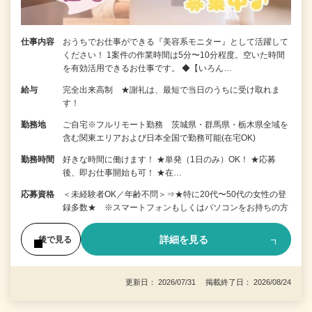
仕事内容
おうちでお仕事ができる『美容系モニター』として活躍して
ください！ 1案件の作業時間は5分〜10分程度。空いた時間
を有効活用できるお仕事です。 ◆【いろん…
給与
完全出来高制 ★謝礼は、最短で当日のうちに受け取れま
す！
勤務地
ご自宅※フルリモート勤務 茨城県・群馬県・栃木県全域を
含む関東エリアおよび日本全国で勤務可能(在宅OK)
勤務時間
好きな時間に働けます！ ★単発（1日のみ）OK！ ★応募
後、即お仕事開始も可！ ★在…
応募資格
＜未経験者OK／年齢不問＞⇒★特に20代〜50代の女性の登
録多数★ ※スマートフォンもしくはパソコンをお持ちの方
詳細を見る
後で見る
更新日： 2026/07/31 掲載終了日： 2026/08/24