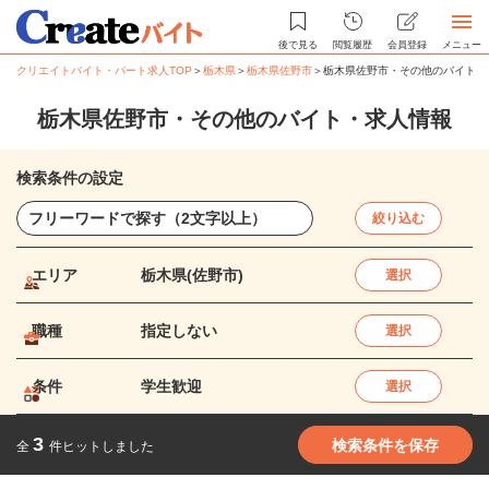
後で見る
閲覧履歴
会員登録
メニュー
クリエイトバイト・パート求人TOP
＞
栃木県
＞
栃木県佐野市
＞
栃木県佐野市・その他のバイト・
栃木県佐野市・その他のバイト・求人情報
検索条件の設定
絞り込む
エリア
栃木県(佐野市)
選択
職種
指定しない
選択
条件
学生歓迎
選択
3
検索条件を保存
全
件ヒットしました