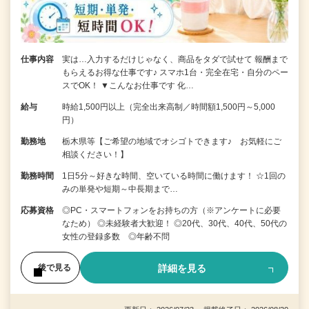
仕事内容
実は…入力するだけじゃなく、商品をタダで試せて 報酬まで
もらえるお得な仕事です♪ スマホ1台・完全在宅・自分のペー
スでOK！ ▼こんなお仕事です 化…
給与
時給1,500円以上（完全出来高制／時間額1,500円～5,000
円）
勤務地
栃木県等【ご希望の地域でオシゴトできます♪ お気軽にご
相談ください！】
勤務時間
1日5分～好きな時間、空いている時間に働けます！ ☆1回の
みの単発や短期～中長期まで…
応募資格
◎PC・スマートフォンをお持ちの方（※アンケートに必要
なため） ◎未経験者大歓迎！ ◎20代、30代、40代、50代の
女性の登録多数 ◎年齢不問
詳細を見る
後で見る