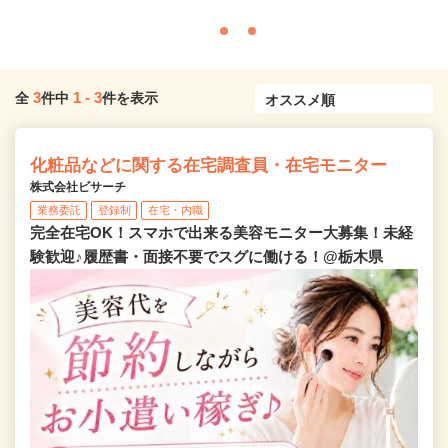
3
1
-
3
全
件中
件を表示
化粧品などに関する在宅調査員・在宅モニター
株式会社ビサーチ
業務委託
登録制
在宅・内職
完全在宅OK！スマホで出来る美容モニター大募集！未経
験歓迎♪履歴書・面接不要でスグに働ける！@栃木県