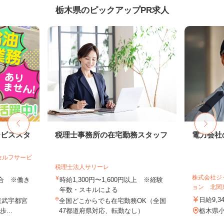
栃木県のピックアップPR求人
ービススタ
税理士事務所の在宅勤務スタッフ
電力会社
セルフサービ
税理士法人サリーレ
株式会社ジ
歩合 ※働き
時給1,300円〜1,600円以上 ※経験
ョン 北関
年数・スキルによる
日給9,3
東武宇都宮
全国どこからでも在宅勤務OK（全国
...
47都道府県対応、転勤なし）
栃木県小