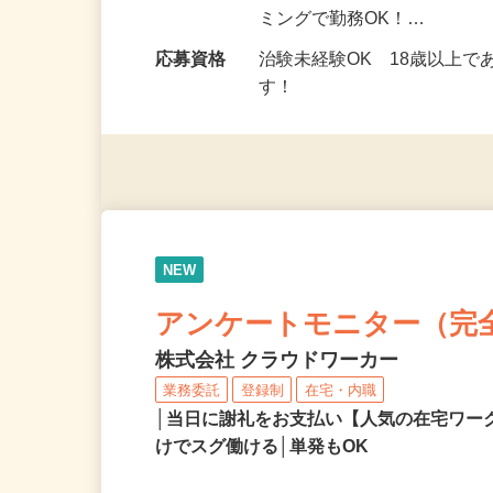
勤務地
茨城県、群馬県、栃木県 
勤務時間
9：00～17：00（モニタ
ミングで勤務OK！…
応募資格
治験未経験OK 18歳以上
す！
NEW
アンケートモニター（完
株式会社 クラウドワーカー
業務委託
登録制
在宅・内職
│当日に謝礼をお支払い【人気の在宅ワ