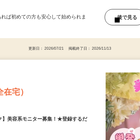
《北関東エリア》
ー内容により異なります） 好きな時間＆タイ
であれば初めての方も安心して始められま
後で見
更新日： 2026/07/21 掲載終了日： 2026/11/13
全在宅）
ーク】美容系モニター募集！★登録するだ