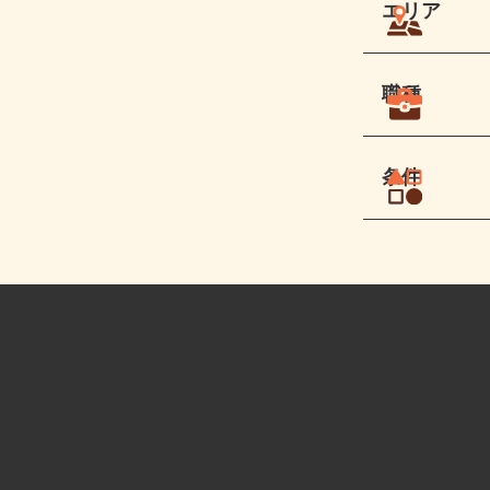
エリア
職種
条件