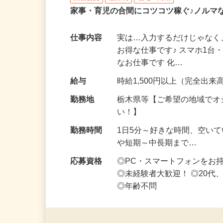
株式会社リアル・フェイス
業務委託
登録制
在宅・内職
家事・育児の合間にコツコツ稼ぐ♪ノルマ
仕事内容
実は…入力するだけじゃなく
お得な仕事です♪ スマホ1台
なお仕事です 化…
給与
時給1,500円以上（完全出来高
勤務地
栃木県等【ご希望の地域でオ
い！】
勤務時間
1日5分～好きな時間、空い
や短期～中長期まで…
応募資格
◎PC・スマートフォンをお
◎未経験者大歓迎！ ◎20代
◎年齢不問