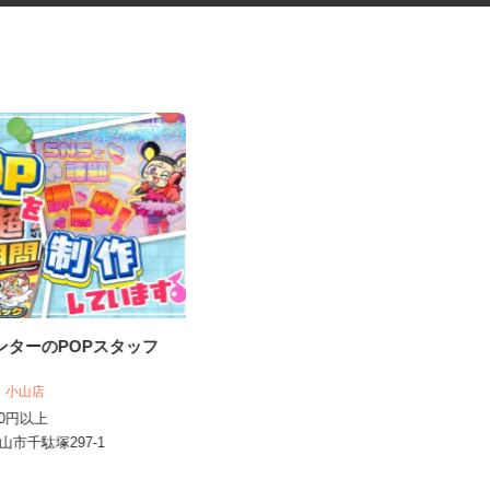
センターのPOPスタッフ
リゾートホテルの設備管理員
株式会社 エヌエル ［総合ビルメンテ
う 小山店
ナンス］
,200円以上
月額350,000～400,000円
小山市千駄塚297-1
栃木県日光市川俣881-7