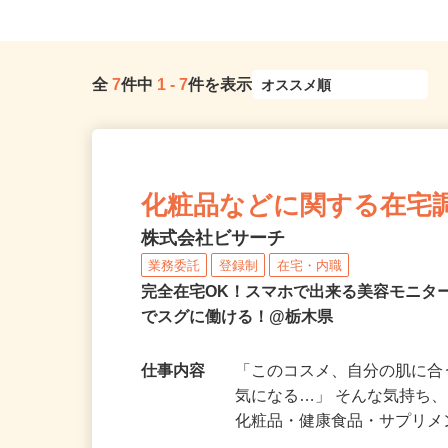
全
7
件中
1
-
7
件を表示
化粧品などに関する在宅
株式会社ビサーチ
業務委託
登録制
在宅・内職
完全在宅OK！スマホで出来る美容モニタ
でスグに働ける！@栃木県
仕事内容
「このコスメ、自分の肌に
気になる…」 そんな気持ち