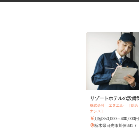
ゲームセンターのPOPスタッフ
リゾートホテルの設備
株式会社 エヌエル ［総
おたちゅう 小山店
ナンス］
時給1,200円以上
月額350,000～400,000
栃木県小山市千駄塚297-1
栃木県日光市川俣881-7