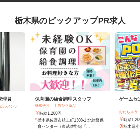
栃木県のピックアップPR求人
管理員
保育園の給食調理スタッフ
ゲーム
株式会社 キヨシマ食品
合ビルメンテ
おたちゅ
時給1,200円
円
時給1
栃木県佐野市植上町1308-1 北綜警保
育センター（東武佐野線「...
栃木県