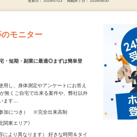
更新日： 2026/07/23 掲載終了日： 2026/08/30
等のモニター
在宅・短期・副業に最適◎まずは簡単登
を使用し、身体測定やアンケートにお答え
所が無くご自宅で出来る案件や、弊社以外
ざいます…
ター参加につき） ※完全出来高制