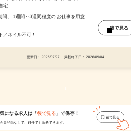
、三重、新潟、長野、茨城、群馬、栃木、
ご自宅
期間、 1週間～3週間程度の お仕事を用意
後で見
ット／ネイル不可！
更新日： 2026/07/27 掲載終了日： 2026/09/04
1
気になる求人は
「
後で見る
」で保存！