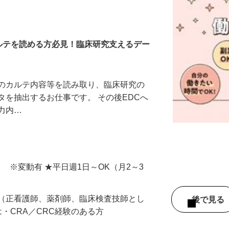
カルテを読める方必見！臨床研究支えるデー
等のカルテ内容等を読み取り、臨床研究の
タを抽出するお仕事です。 その後EDCへ
入力内…
間） ※変動有 ★平日週1日～OK（月2～3
者（正看護師、薬剤師、臨床検査技師とし
後で見