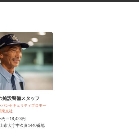
社の施設警備スタッフ
保育園の給食調理スタッフ
株式会社 キヨシマ食品
ジャパンセキュリティプロモー
北関東支社
時給1,200円
345円～18,423円
栃木県佐野市植上町1308-1 北綜警保
小山市大字中久喜1440番地
育センター（東武佐野線「...