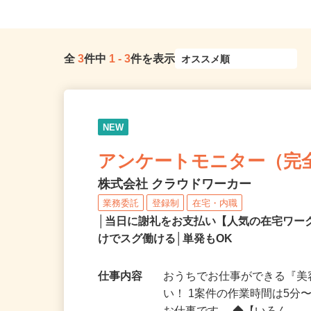
全
3
件中
1
-
3
件を表示
NEW
アンケートモニター（完
株式会社 クラウドワーカー
業務委託
登録制
在宅・内職
│当日に謝礼をお支払い【人気の在宅ワ
けでスグ働ける│単発もOK
仕事内容
おうちでお仕事ができる『