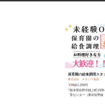
電力会社の施設警備スタッフ
保育園の給食調理スタ
株式会社 キヨシマ食品
株式会社ジャパンセキュリティプロモー
ション 北関東支社
時給1,200円
日給9,345円～18,423円
栃木県佐野市植上町1308
栃木県小山市大字中久喜1440番地
育センター（東武佐野線「