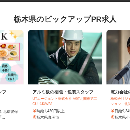
栃木県のピックアップPR求人
ッフ
アルミ板の梱包・包装スタッフ
電力会
UTエージェント株式会社 AGT北関東第二
株式会社
CU《JXWB1-...
ション 
時給1,430円以上
日給9,
-1 北綜警保
...
栃木県真岡市
栃木県