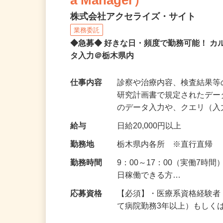
a Manager）
株式会社アクセライズ・サイト
業務委託
◆急募◆ 好きな日・頻度で勤務可能！ 
タ入力＠栃木県内
仕事内容
診察や治療内容、検査結果
研究計画書で規定されたデー
のデータ入力や、クエリ（
給与
日給20,000円以上
勤務地
栃木県内各所 ※直行直帰
勤務時間
9：00～17：00（実働7時
日稼働できる方…
応募資格
【必須】・医療系資格経験