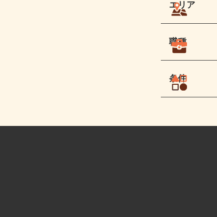
エリア
職種
条件