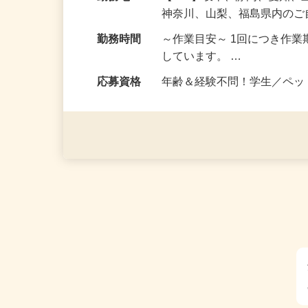
給与
報酬 完全出来高制
勤務地
【004】岐阜、静岡、愛知
神奈川、山梨、福島県内の
勤務時間
～作業目安～ 1回につき作業
しています。 …
応募資格
年齢＆経験不問！学生／ペ