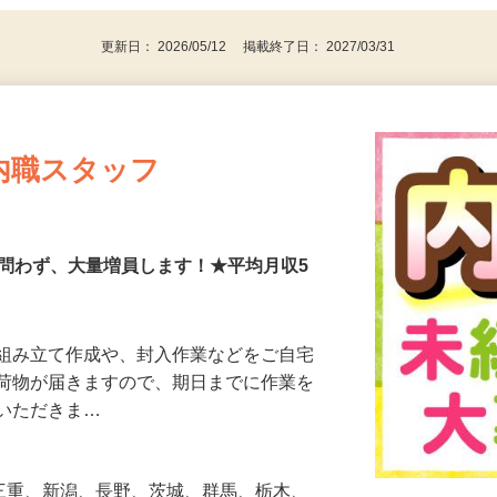
は・CRA／CRC経験のある方
更新日： 2026/05/12 掲載終了日： 2027/03/31
内職スタッフ
験問わず、大量増員します！★平均月収5
の組み立て作成や、封入作業などをご自宅
に荷物が届きますので、期日までに作業を
ていただきま…