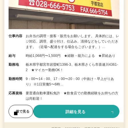
仕事内容
お弁当の調理・接客・販売をお願いします。 具体的には、レ
ジ対応、調理、盛り付け、仕込み、清掃などをしていただき
ます。 （近場へ配達をする場合もございます。）…
給与
時給1,068円〜1,500円 ★経験・能力による ★昇給あり
勤務地
栃木県宇都宮市岩曽町1396-3、栃木県さくら市喜連川4361-
2 ★マイカー勤務OK！
勤務時間
9：00〜14：00、17：00〜20：00（中抜け・早上がりあ
り） ※1日実働5〜6時…
応募資格
要普通自動車運転免許 ★飲食店での勤務経験をお持ちの方
は尚歓迎！
詳細を見る
後で見る