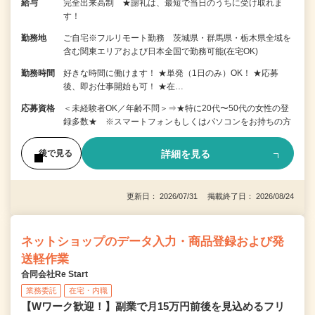
給与
完全出来高制 ★謝礼は、最短で当日のうちに受け取れま
す！
勤務地
ご自宅※フルリモート勤務 茨城県・群馬県・栃木県全域を
含む関東エリアおよび日本全国で勤務可能(在宅OK)
勤務時間
好きな時間に働けます！ ★単発（1日のみ）OK！ ★応募
後、即お仕事開始も可！ ★在…
応募資格
＜未経験者OK／年齢不問＞⇒★特に20代〜50代の女性の登
録多数★ ※スマートフォンもしくはパソコンをお持ちの方
詳細を見る
後で見る
更新日： 2026/07/31 掲載終了日： 2026/08/24
ネットショップのデータ入力・商品登録および発
送軽作業
合同会社Re Start
業務委託
在宅・内職
【Wワーク歓迎！】副業で月15万円前後を見込めるフリ