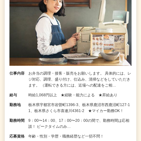
仕事内容
お弁当の調理・接客・販売をお願いします。 具体的には、レ
ジ対応、調理、盛り付け、仕込み、清掃などをしていただき
ます。 （運転できる方には、近場への配達をご相…
給与
時給1,068円以上 ★経験・能力による ★昇給あり
勤務地
栃木県宇都宮市岩曽町1396-3、栃木県鹿沼市西鹿沼町127-1
1、栃木県さくら市喜連川4361-2 ★マイカー勤務OK！
勤務時間
9：00〜14：00、17：00〜20：00の間で、勤務時間は応相
談！ ピークタイムのみ…
応募資格
年齢・性別・学歴・職務経歴など一切不問！