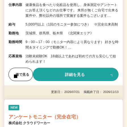
仕事内容
健康食品を食べたり化粧品を使用し、身体測定やアンケート
にお答え頂くなどのお仕事です。 来所が無くご自宅で出来る
案件や、弊社以外の場所で実施する案件もございます…
給与
5,000円以上（1回のモニター参加につき） ※完全出来高制
勤務地
茨城県、群馬県、栃木県 《北関東エリア》
勤務時間
9：00～17：00（モニター内容により異なります） 好きな時
間＆タイミングで勤務OK！…
応募資格
治験未経験OK 18歳以上であれば初めての方も安心して始
められます！
詳細を見る
後で見る
更新日： 2026/07/21 掲載終了日： 2026/11/13
NEW
アンケートモニター（完全在宅）
株式会社 クラウドワーカー