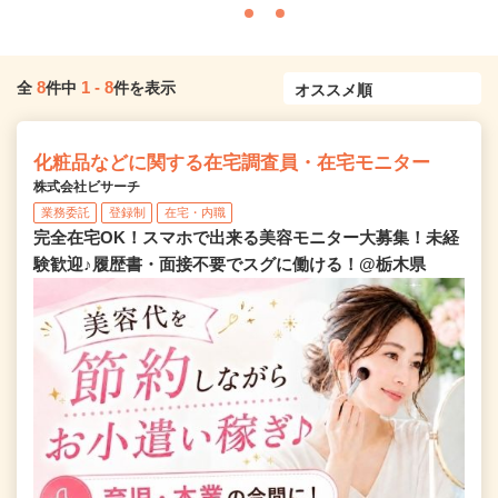
8
1
-
8
全
件中
件を表示
化粧品などに関する在宅調査員・在宅モニター
株式会社ビサーチ
業務委託
登録制
在宅・内職
完全在宅OK！スマホで出来る美容モニター大募集！未経
験歓迎♪履歴書・面接不要でスグに働ける！@栃木県