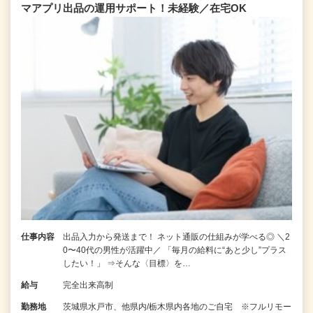
マアプリ出品の運用サポート！未経験／在宅OK
仕事内容
出品入力から発送まで！ ネット通販の仕組みが学べる◎ ＼2
0〜40代の男性が活躍中／ 「毎月の給料に“あと少し”プラス
したい！」 ⇒そんな〈目標〉を…
給与
完全出来高制
勤務地
茨城県水戸市、他県内/栃木県内各地のご自宅 ※フルリモー