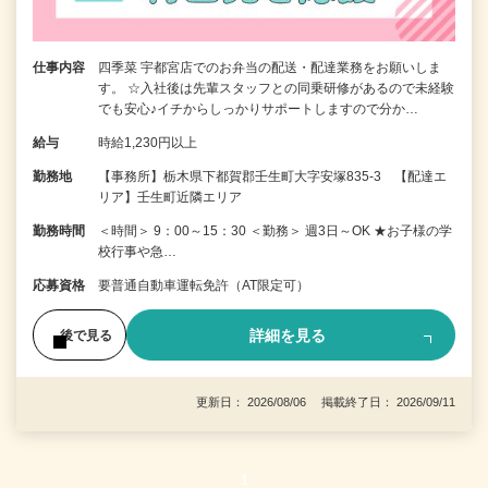
仕事内容
四季菜 宇都宮店でのお弁当の配送・配達業務をお願いしま
す。 ☆入社後は先輩スタッフとの同乗研修があるので未経験
でも安心♪イチからしっかりサポートしますので分か…
給与
時給1,230円以上
勤務地
【事務所】栃木県下都賀郡壬生町大字安塚835-3 【配達エ
リア】壬生町近隣エリア
勤務時間
＜時間＞ 9：00～15：30 ＜勤務＞ 週3日～OK ★お子様の学
校行事や急…
応募資格
要普通自動車運転免許（AT限定可）
詳細を見る
後で見る
更新日： 2026/08/06 掲載終了日： 2026/09/11
1