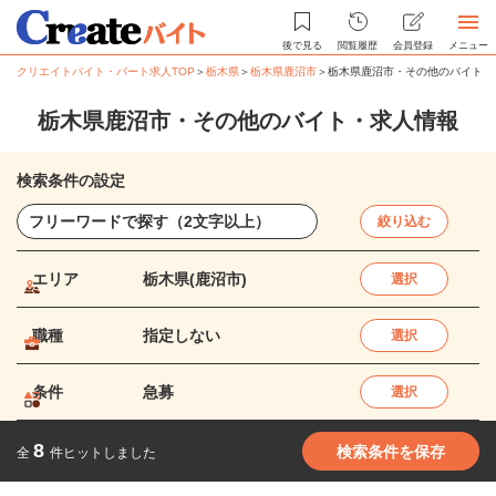
後で見る
閲覧履歴
会員登録
メニュー
クリエイトバイト・パート求人TOP
＞
栃木県
＞
栃木県鹿沼市
＞
栃木県鹿沼市・その他のバイト・
栃木県鹿沼市・その他のバイト・求人情報
検索条件の設定
絞り込む
エリア
栃木県(鹿沼市)
選択
職種
指定しない
選択
条件
急募
選択
8
検索条件を保存
全
件ヒットしました