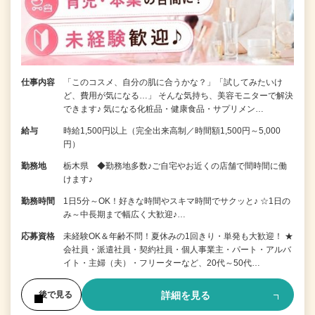
仕事内容
「このコスメ、自分の肌に合うかな？」「試してみたいけ
ど、費用が気になる…」 そんな気持ち、美容モニターで解決
できます♪ 気になる化粧品・健康食品・サプリメン…
給与
時給1,500円以上（完全出来高制／時間額1,500円～5,000
円）
勤務地
栃木県 ◆勤務地多数♪ご自宅やお近くの店舗で間時間に働
けます♪
勤務時間
1日5分～OK！好きな時間やスキマ時間でサクッと♪ ☆1日の
み～中長期まで幅広く大歓迎♪…
応募資格
未経験OK＆年齢不問！夏休みの1回きり・単発も大歓迎！ ★
会社員・派遣社員・契約社員・個人事業主・パート・アルバ
イト・主婦（夫）・フリーターなど、20代～50代…
詳細を見る
後で見る