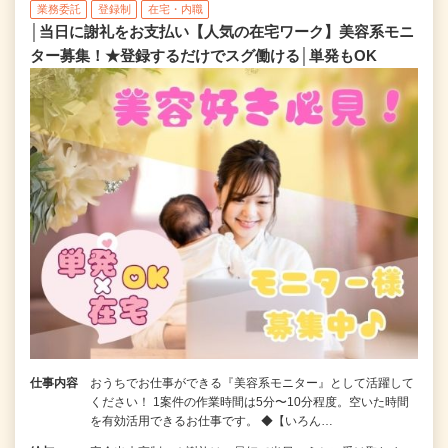
業務委託
登録制
在宅・内職
│当日に謝礼をお支払い【人気の在宅ワーク】美容系モニ
ター募集！★登録するだけでスグ働ける│単発もOK
仕事内容
おうちでお仕事ができる『美容系モニター』として活躍して
ください！ 1案件の作業時間は5分〜10分程度。空いた時間
を有効活用できるお仕事です。 ◆【いろん…