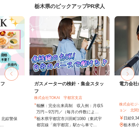
栃木県のピックアップPR求人
ッフ
ガスメーターの検針・集金スタッ
電力会社
フ
株式会社TOKAI 宇都宮支店
株式会社ジ
報酬：完全出来高制 収入例：月収5
ョン 北関
万円～9万円／（毎月の件数によ...
日給9,3
1 北綜警保
栃木県宇都宮市川田町1080（東武宇
..
都宮線「南宇都宮」駅から車で...
栃木県小