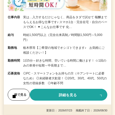
仕事内容
実は…入力するだけじゃなく、商品をタダで試せて 報酬まで
もらえるお得な仕事です♪ スマホ1台・完全在宅・自分のペー
スでOK！ ▼こんなお仕事です 化…
給与
時給1,500円以上（完全出来高制／時間額1,500円～5,000
円）
勤務地
栃木県等【ご希望の地域でオシゴトできます♪ お気軽にご
相談ください！】
勤務時間
1日5分～好きな時間、空いている時間に働けます！ ☆1回の
みの単発や短期～中長期まで…
応募資格
◎PC・スマートフォンをお持ちの方（※アンケートに必要
なため） ◎未経験者大歓迎！ ◎20代、30代、40代、50代の
女性の登録多数 ◎年齢不問
詳細を見る
後で見る
更新日： 2026/07/23 掲載終了日： 2026/08/30