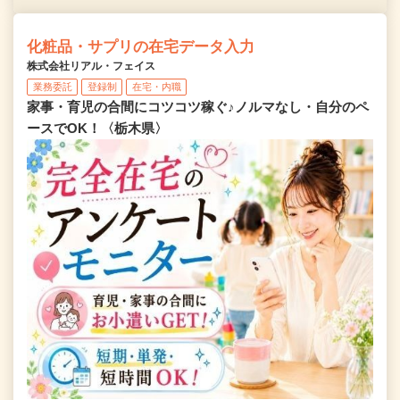
化粧品・サプリの在宅データ入力
株式会社リアル・フェイス
業務委託
登録制
在宅・内職
家事・育児の合間にコツコツ稼ぐ♪ノルマなし・自分のペ
ースでOK！〈栃木県〉