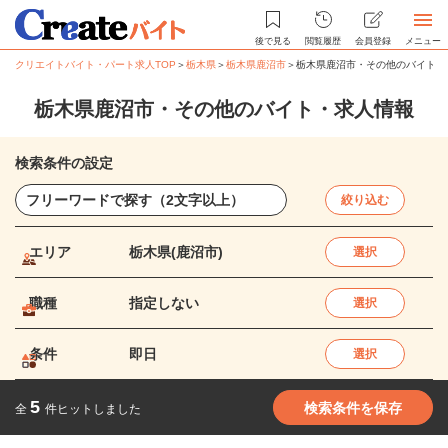
後で見る
閲覧履歴
会員登録
メニュー
クリエイトバイト・パート求人TOP
＞
栃木県
＞
栃木県鹿沼市
＞
栃木県鹿沼市・その他のバイト・
栃木県鹿沼市・その他のバイト・求人情報
検索条件の設定
絞り込む
エリア
栃木県(鹿沼市)
選択
職種
指定しない
選択
条件
即日
選択
5
検索条件を保存
全
件ヒットしました