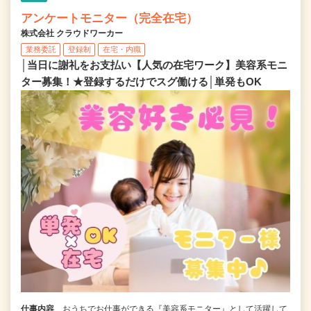
アンケートモニター（完全在宅）
株式会社 クラウドワーカー
業務委託
登録制
在宅・内職
│当日に謝礼をお支払い【人気の在宅ワーク】美容系モニ
ター募集！★登録するだけでスグ働ける│単発もOK
仕事内容
おうちでお仕事ができる『美容系モニター』として活躍して