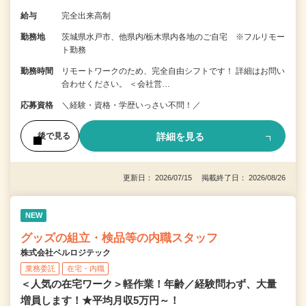
給与
完全出来高制
勤務地
茨城県水戸市、他県内/栃木県内各地のご自宅 ※フルリモー
ト勤務
勤務時間
リモートワークのため、完全自由シフトです！ 詳細はお問い
合わせください。 ＜会社営…
応募資格
＼経験・資格・学歴いっさい不問！／
詳細を見る
後で見る
更新日： 2026/07/15 掲載終了日： 2026/08/26
NEW
グッズの組立・検品等の内職スタッフ
株式会社ベルロジテック
業務委託
在宅・内職
＜人気の在宅ワーク＞軽作業！年齢／経験問わず、大量
増員します！★平均月収5万円～！