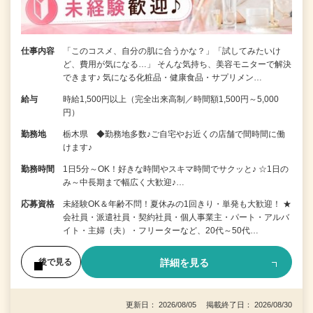
仕事内容
「このコスメ、自分の肌に合うかな？」「試してみたいけ
ど、費用が気になる…」 そんな気持ち、美容モニターで解決
できます♪ 気になる化粧品・健康食品・サプリメン…
給与
時給1,500円以上（完全出来高制／時間額1,500円～5,000
円）
勤務地
栃木県 ◆勤務地多数♪ご自宅やお近くの店舗で間時間に働
けます♪
勤務時間
1日5分～OK！好きな時間やスキマ時間でサクッと♪ ☆1日の
み～中長期まで幅広く大歓迎♪…
応募資格
未経験OK＆年齢不問！夏休みの1回きり・単発も大歓迎！ ★
会社員・派遣社員・契約社員・個人事業主・パート・アルバ
イト・主婦（夫）・フリーターなど、20代～50代…
詳細を見る
後で見る
更新日： 2026/08/05 掲載終了日： 2026/08/30