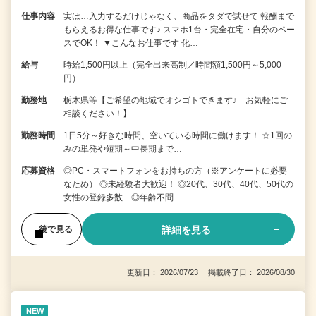
仕事内容
実は…入力するだけじゃなく、商品をタダで試せて 報酬まで
もらえるお得な仕事です♪ スマホ1台・完全在宅・自分のペー
スでOK！ ▼こんなお仕事です 化…
給与
時給1,500円以上（完全出来高制／時間額1,500円～5,000
円）
勤務地
栃木県等【ご希望の地域でオシゴトできます♪ お気軽にご
相談ください！】
勤務時間
1日5分～好きな時間、空いている時間に働けます！ ☆1回の
みの単発や短期～中長期まで…
応募資格
◎PC・スマートフォンをお持ちの方（※アンケートに必要
なため） ◎未経験者大歓迎！ ◎20代、30代、40代、50代の
女性の登録多数 ◎年齢不問
詳細を見る
後で見る
更新日： 2026/07/23 掲載終了日： 2026/08/30
NEW