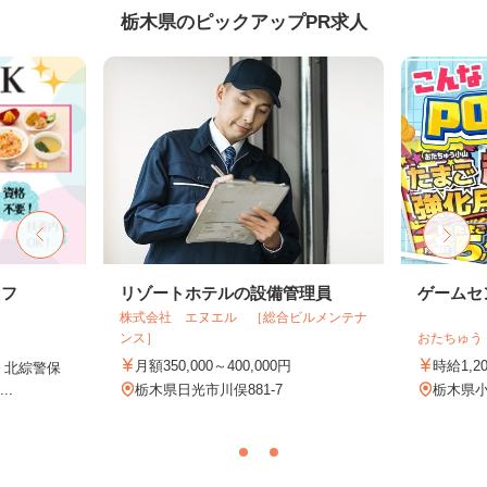
栃木県のピックアップPR求人
ッフ
リゾートホテルの設備管理員
ゲームセ
株式会社 エヌエル ［総合ビルメンテナ
ンス］
おたちゅう
月額350,000～400,000円
時給1,2
1 北綜警保
..
栃木県日光市川俣881-7
栃木県小