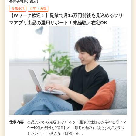
合同会社Re Start
業務委託
在宅・内職
【Wワーク歓迎！】副業で月15万円前後を見込めるフリ
マアプリ出品の運用サポート！未経験／在宅OK
仕事内容
出品入力から発送まで！ ネット通販の仕組みが学べる◎ ＼2
0〜40代の男性が活躍中／ 「毎月の給料に“あと少し”プラス
したい！」 ⇒そんな〈目標〉を…