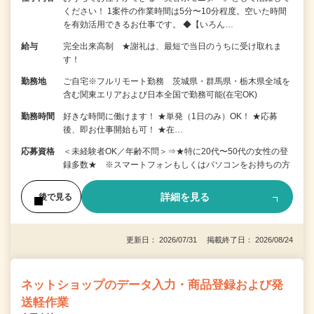
ください！ 1案件の作業時間は5分〜10分程度。空いた時間
を有効活用できるお仕事です。 ◆【いろん…
給与
完全出来高制 ★謝礼は、最短で当日のうちに受け取れま
す！
勤務地
ご自宅※フルリモート勤務 茨城県・群馬県・栃木県全域を
含む関東エリアおよび日本全国で勤務可能(在宅OK)
勤務時間
好きな時間に働けます！ ★単発（1日のみ）OK！ ★応募
後、即お仕事開始も可！ ★在…
応募資格
＜未経験者OK／年齢不問＞⇒★特に20代〜50代の女性の登
録多数★ ※スマートフォンもしくはパソコンをお持ちの方
詳細を見る
後で見る
更新日： 2026/07/31 掲載終了日： 2026/08/24
ネットショップのデータ入力・商品登録および発
送軽作業