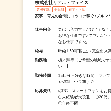
化粧品・サプリの在宅デ
株式会社リアル・フェイス
業務委託
登録制
在宅・内職
家事・育児の合間にコツコツ稼ぐ♪ノルマ
仕事内容
実は…入力するだけじゃなく
お得な仕事です♪ スマホ1台
なお仕事です 化…
給与
時給1,500円以上（完全出来高
勤務地
栃木県等【ご希望の地域でオ
い！】
勤務時間
1日5分～好きな時間、空い
や短期～中長期まで…
応募資格
◎PC・スマートフォンをお
◎未経験者大歓迎！ ◎20代