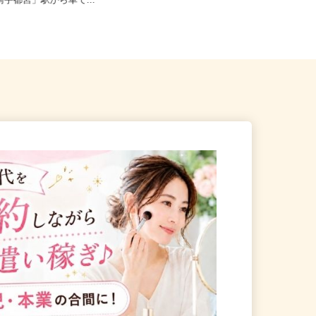
宇都宮市川田町1080（東武宇
栃木県佐野市植上町1308-1 北綜警保
「南宇都宮」駅から車で...
育センター（東武佐野線「...