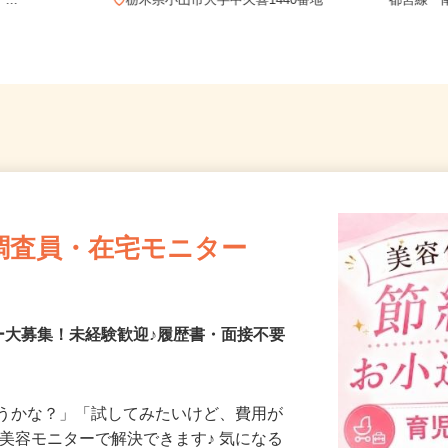
-1 北綜警保
栃木県
...
栃木県小山市大字中久喜1440番地
都宮線
調査員・在宅モニター
ー大募集！未経験歓迎♪履歴書・面接不要
合うかな？」「試してみたいけど、費用が