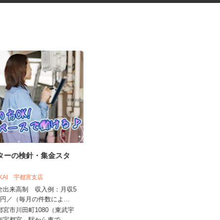
ーターの検針・集金スタ
保育園の給食調理スタッフ
OKAI 宇都宮支店
株式会社 キヨシマ食品
完全出来高制 収入例：月収5
万円／（毎月の件数によ...
時給1,200円