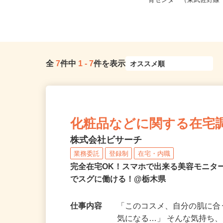
栃木県宇都宮市川田町1080（東武宇
栃木県佐野市植上町1308
都宮線「南宇都宮」駅から車で...
育センター（東武佐野線「
全
7
件中
1
-
7
件を表示
化粧品などに関する在宅
株式会社ビサーチ
業務委託
登録制
在宅・内職
完全在宅OK！スマホで出来る美容モニタ
でスグに働ける！@栃木県
仕事内容
「このコスメ、自分の肌に