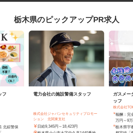
栃木県のピックアップPR求人
ッフ
電力会社の施設警備スタッフ
ガスメ
ッフ
株式会社T
株式会社ジャパンセキュリティプロモー
報酬：
ション 北関東支社
万円～9
日給9,345円～18,423円