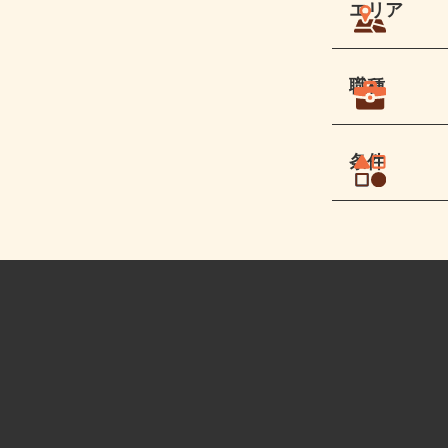
エリア
職種
条件