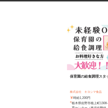
ガスメーターの検針・集金スタ
保育園の給食調理スタ
ッフ
株式会社TOKAI 宇都宮支店
株式会社 キヨシマ食品
報酬：完全出来高制 収入例：月収5
万円～9万円／（毎月の件数によ...
時給1,200円