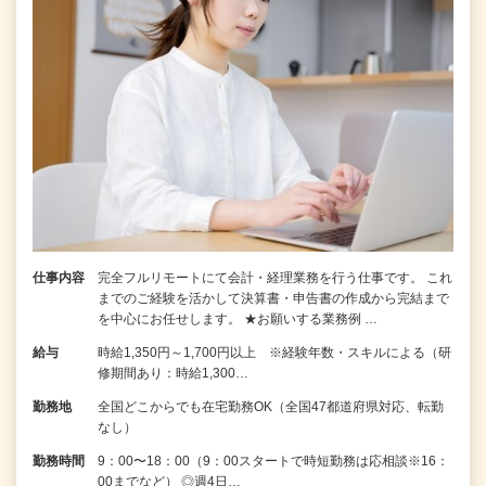
仕事内容
完全フルリモートにて会計・経理業務を行う仕事です。 これ
までのご経験を活かして決算書・申告書の作成から完結まで
を中⼼にお任せします。 ★お願いする業務例 …
給与
時給1,350円～1,700円以上 ※経験年数・スキルによる（研
修期間あり：時給1,300…
勤務地
全国どこからでも在宅勤務OK（全国47都道府県対応、転勤
なし）
勤務時間
9：00〜18：00（9：00スタートで時短勤務は応相談※16：
00までなど） ◎週4日…