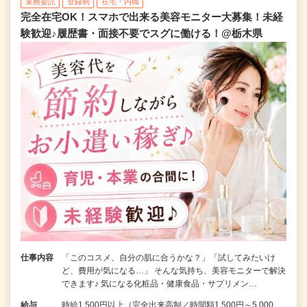
業務委託
登録制
在宅・内職
完全在宅OK！スマホで出来る美容モニター大募集！未経
験歓迎♪履歴書・面接不要でスグに働ける！@栃木県
仕事内容
「このコスメ、自分の肌に合うかな？」「試してみたいけ
ど、費用が気になる…」 そんな気持ち、美容モニターで解決
できます♪ 気になる化粧品・健康食品・サプリメン…
給与
時給1,500円以上（完全出来高制／時間額1,500円～5,000