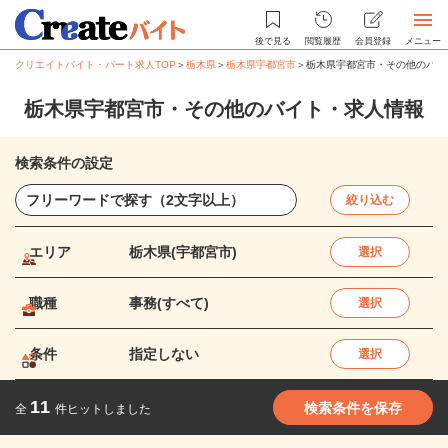
後で見る
閲覧履歴
会員登録
メニュー
クリエイトバイト・パート求人TOP
＞
栃木県
＞
栃木県宇都宮市
＞
栃木県宇都宮市・その他のバイ
栃木県宇都宮市・その他のバイト・求人情報
検索条件の設定
絞り込む
エリア
栃木県(宇都宮市)
選択
職種
事務(すべて)
選択
条件
指定しない
選択
11
検索条件を保存
全
件ヒットしました