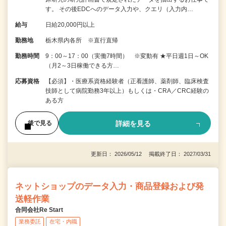
す。 その後EDCへのデータ入力や、クエリ（入力内…
給与
日給20,000円以上
勤務地
栃木県内各所 ※直行直帰
勤務時間
9：00～17：00（実働7時間） ※変動有 ★平日週1日～OK
（月2～3日稼働できる方…
応募資格
【必須】・医療系資格経験者（正看護師、薬剤師、臨床検査
技師として病院勤務3年以上）もしくは・CRA／CRC経験の
ある方
詳細を見る
後で見る
更新日： 2026/05/12 掲載終了日： 2027/03/31
ネットショップのデータ入力・商品登録および発
送軽作業
合同会社Re Start
業務委託
在宅・内職