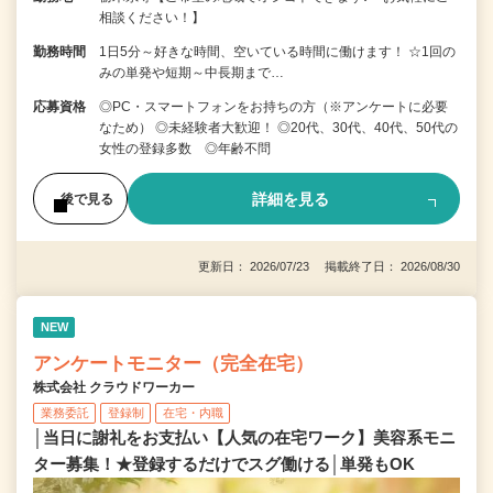
相談ください！】
勤務時間
1日5分～好きな時間、空いている時間に働けます！ ☆1回の
みの単発や短期～中長期まで…
応募資格
◎PC・スマートフォンをお持ちの方（※アンケートに必要
なため） ◎未経験者大歓迎！ ◎20代、30代、40代、50代の
女性の登録多数 ◎年齢不問
詳細を見る
後で見る
更新日： 2026/07/23 掲載終了日： 2026/08/30
NEW
アンケートモニター（完全在宅）
株式会社 クラウドワーカー
業務委託
登録制
在宅・内職
│当日に謝礼をお支払い【人気の在宅ワーク】美容系モニ
ター募集！★登録するだけでスグ働ける│単発もOK