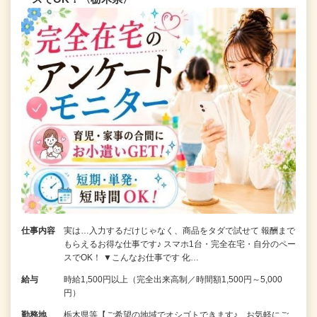
仕事内容
実は…入力するだけじゃなく、商品をタダで試せて 報酬まで
もらえるお得な仕事です♪ スマホ1台・完全在宅・自分のペー
スでOK！ ▼こんなお仕事です 化…
給与
時給1,500円以上（完全出来高制／時間額1,500円～5,000
円）
勤務地
栃木県等【ご希望の地域でオシゴトできます♪ お気軽にご