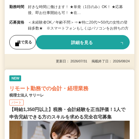
勤務時間
好きな時間に働けます！ ★単発（1日のみ）OK！ ★応募
後、即お仕事開始も可！ ★在…
応募資格
＜未経験者OK／年齢不問＞⇒★特に20代〜50代の女性の登
録多数★ ※スマートフォンもしくはパソコンをお持ちの方
詳細を見る
後で見る
更新日： 2026/07/31 掲載終了日： 2026/08/24
NEW
リモート勤務での会計・経理業務
税理士法人 サリーレ
パート
【時給1,350円以上】税務・会計経験を正当評価！1⼈で
申告完結できる⽅のスキルを求める完全在宅募集