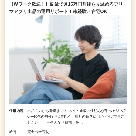
【Wワーク歓迎！】副業で月15万円前後を見込めるフリ
マアプリ出品の運用サポート！未経験／在宅OK
仕事内容
出品入力から発送まで！ ネット通販の仕組みが学べる◎ ＼2
0〜40代の男性が活躍中／ 「毎月の給料に“あと少し”プラス
したい！」 ⇒そんな〈目標〉を…
給与
完全出来高制