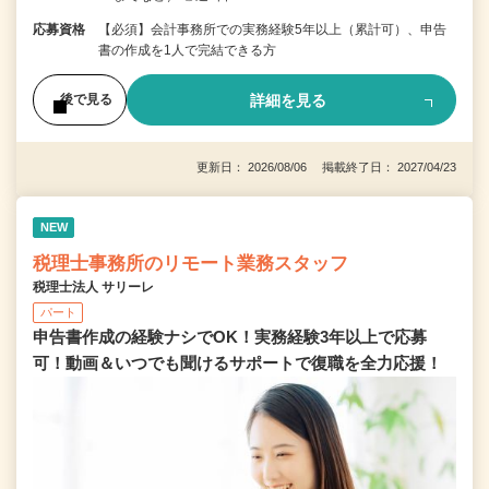
応募資格
【必須】会計事務所での実務経験5年以上（累計可）、申告
書の作成を1人で完結できる方
詳細を見る
後で見る
更新日： 2026/08/06 掲載終了日： 2027/04/23
NEW
税理士事務所のリモート業務スタッフ
税理士法人 サリーレ
パート
申告書作成の経験ナシでOK！実務経験3年以上で応募
可！動画＆いつでも聞けるサポートで復職を全⼒応援！