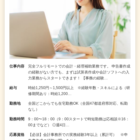
仕事内容
完全フルリモートでの会計・経理補助業務です。 申告書作成
の経験がない⽅でも、まずは試算表作成や会計ソフトへの⼊
⼒業務からスタートできます！ 【事務の経験…
給与
時給1,250円～1,500円以上 ※経験年数・スキルによる（研
修期間あり：時給1,200…
勤務地
全国どこからでも在宅勤務OK（全国47都道府県対応、転勤
なし）
勤務時間
9：00〜18：00（9：00スタートで時短勤務は応相談※16：
00までなど） ◎週4日…
応募資格
【必須】会計事務所での実務経験3年以上（累計可） ※申