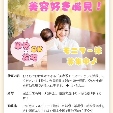
仕事内容
おうちでお仕事ができる『美容系モニター』として活躍して
ください！ 1案件の作業時間は5分〜10分程度。空いた時間
を有効活用できるお仕事です。 ◆【いろん…
給与
完全出来高制 ★謝礼は、最短で当日のうちに受け取れま
す！
勤務地
ご自宅※フルリモート勤務 茨城県・群馬県・栃木県全域を
含む関東エリアおよび日本全国で勤務可能(在宅OK)