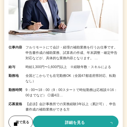
仕事内容
フルリモートにて会計・経理の補助業務を行うお仕事です。
申告書作成の補助業務、試算表の作成、年末調整・確定申告
対応などが、具体的な業務内容となります。 …
給与
時給1,300円〜1,600円以上 ※経験年数・スキルによる
勤務地
全国どこからでも在宅勤務OK（全国47都道府県対応、転勤
なし）
勤務時間
9：00〜18：00（9：00スタートで時短勤務は応相談※16：
00までなど） ◎週4日…
応募資格
【必須】会計事務所での実務経験3年以上（累計可）、申告
書作成の補助業務ができる方
詳細を見る
後で見る