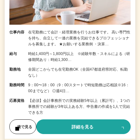
仕事内容
在宅勤務にて会計・経理業務を行うお仕事です。 高い専門性
を持ち、自立して一連の業務を完結できるプロフェッショナ
ルを募集します。 ★お願いする業務例 ・決算…
給与
時給1,400円～1,800円以上 ※経験年数・スキルによる（研
修期間あり：時給1,300…
勤務地
全国どこからでも在宅勤務OK（全国47都道府県対応、転勤
なし）
勤務時間
9：00〜18：00（9：00スタートで時短勤務は応相談※16：
00までなど） ◎週4日…
応募資格
【必須】会計事務所での実務経験5年以上（累計可）、1つの
事務所での経験が3年以上ある方、申告書の作成を1人で完結
できる方
詳細を見る
後で見る