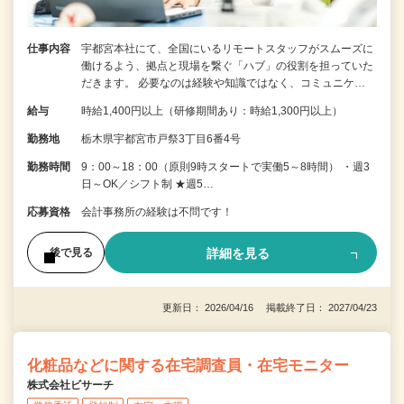
仕事内容
宇都宮本社にて、全国にいるリモートスタッフがスムーズに
働けるよう、拠点と現場を繋ぐ「ハブ」の役割を担っていた
だきます。 必要なのは経験や知識ではなく、コミュニケ…
給与
時給1,400円以上（研修期間あり：時給1,300円以上）
勤務地
栃木県宇都宮市戸祭3丁目6番4号
勤務時間
9：00～18：00（原則9時スタートで実働5～8時間） ・週3
日～OK／シフト制 ★週5…
応募資格
会計事務所の経験は不問です！
詳細を見る
後で見る
更新日： 2026/04/16 掲載終了日： 2027/04/23
化粧品などに関する在宅調査員・在宅モニター
株式会社ビサーチ