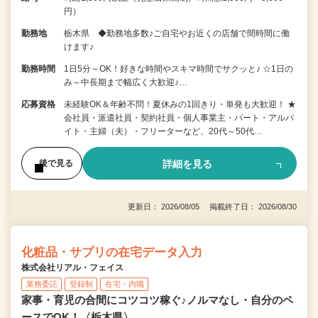
円）
勤務地
栃木県 ◆勤務地多数♪ご自宅やお近くの店舗で間時間に働
けます♪
勤務時間
1日5分～OK！好きな時間やスキマ時間でサクッと♪ ☆1日の
み～中長期まで幅広く大歓迎♪…
応募資格
未経験OK＆年齢不問！夏休みの1回きり・単発も大歓迎！ ★
会社員・派遣社員・契約社員・個人事業主・パート・アルバ
イト・主婦（夫）・フリーターなど、20代～50代…
詳細を見る
後で見る
更新日： 2026/08/05 掲載終了日： 2026/08/30
化粧品・サプリの在宅データ入力
株式会社リアル・フェイス
業務委託
登録制
在宅・内職
家事・育児の合間にコツコツ稼ぐ♪ノルマなし・自分のペ
ースでOK！〈栃木県〉