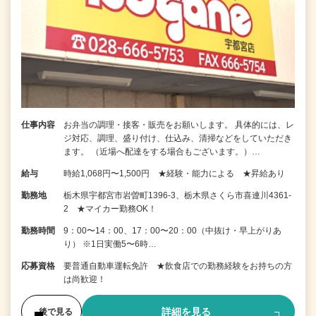
仕事内容
お弁当の調理・接客・販売をお願いします。 具体的には、レ
ジ対応、調理、盛り付け、仕込み、清掃などをしていただき
ます。 （近場へ配達をする場合もございます。）…
給与
時給1,068円〜1,500円 ★経験・能力による ★昇給あり
勤務地
栃木県宇都宮市岩曽町1396-3、栃木県さくら市喜連川4361-
2 ★マイカー勤務OK！
勤務時間
9：00〜14：00、17：00〜20：00（中抜け・早上がりあ
り） ※1日実働5〜6時…
応募資格
要普通自動車運転免許 ★飲食店での勤務経験をお持ちの方
は尚歓迎！
詳細を見る
後で見る