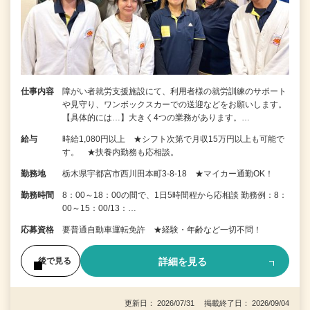
仕事内容
障がい者就労支援施設にて、利用者様の就労訓練のサポート
や見守り、ワンボックスカーでの送迎などをお願いします。
【具体的には…】大きく4つの業務があります。…
給与
時給1,080円以上 ★シフト次第で月収15万円以上も可能で
す。 ★扶養内勤務も応相談。
勤務地
栃木県宇都宮市西川田本町3-8-18 ★マイカー通勤OK！
勤務時間
8：00～18：00の間で、1日5時間程から応相談 勤務例：8：
00～15：00/13：…
応募資格
要普通自動車運転免許 ★経験・年齢など一切不問！
詳細を見る
後で見る
更新日： 2026/07/31 掲載終了日： 2026/09/04