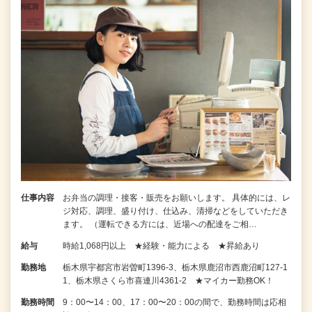
仕事内容
お弁当の調理・接客・販売をお願いします。 具体的には、レ
ジ対応、調理、盛り付け、仕込み、清掃などをしていただき
ます。 （運転できる方には、近場への配達をご相…
給与
時給1,068円以上 ★経験・能力による ★昇給あり
勤務地
栃木県宇都宮市岩曽町1396-3、栃木県鹿沼市西鹿沼町127-1
1、栃木県さくら市喜連川4361-2 ★マイカー勤務OK！
勤務時間
9：00〜14：00、17：00〜20：00の間で、勤務時間は応相