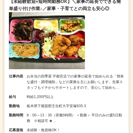
【未経験歓迎×短時間勤務OK】＼家事の延長でできる簡
単盛り付け作業♪／家事・子育てとの両立も安心◎
仕事内容
お弁当の四季菜 宇都宮店での家事の延長で始められる「簡単
な盛付・調理補助」などの業務を主にお願いします。先輩ス
タッフもイチからサポートしますので、安心して始めら…
給与
時給1,200円以上
勤務地
栃木県下都賀郡壬生町大字安塚835-3
勤務時間
8：00～13：30（実働5時間） ＜勤務＞ 平日のみの週5日勤
務 ※相談可 ★…
応募資格
未経験・無資格OK！