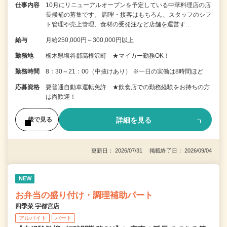
仕事内容
10月にリニューアルオープンを予定している中華料理店の店
長候補の募集です。 調理・接客はもちろん、スタッフのシフ
ト管理や売上管理、食材の受発注など店舗を運営す…
給与
月給250,000円～300,000円以上
勤務地
栃木県塩谷郡高根沢町 ★マイカー勤務OK！
勤務時間
8：30～21：00（中抜けあり） ※一日の実働は8時間ほど
応募資格
要普通自動車運転免許 ★飲食店での勤務経験をお持ちの方
は尚歓迎！
詳細を見る
後で見る
更新日： 2026/07/31 掲載終了日： 2026/09/04
NEW
お弁当の盛り付け・調理補助パート
四季菜 宇都宮店
アルバイト
パート