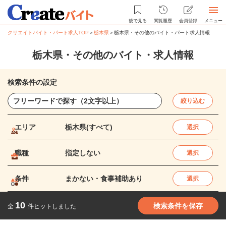
後で見る
閲覧履歴
会員登録
メニュー
クリエイトバイト・パート求人TOP
＞
栃木県
＞
栃木県・その他のバイト・パート求人情報
栃木県・その他のバイト・求人情報
検索条件の設定
絞り込む
エリア
栃木県(すべて)
選択
職種
指定しない
選択
条件
まかない・食事補助あり
選択
10
検索条件を保存
全
件ヒットしました