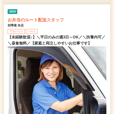
NEW
お弁当のルート配送スタッフ
四季菜 本店
アルバイト
パート
【未経験歓迎♪】＼平日のみの週3日～OK／＼扶養内可／
＼昼食無料／【家庭と両立しやすいお仕事です】