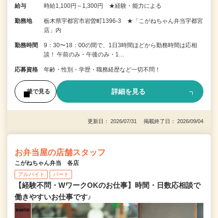
給与
時給1,100円～1,300円 ★経験・能力による
勤務地
栃木県宇都宮市岩曽町1396-3 ★「こがねちゃん弁当宇都宮
店」内
勤務時間
9：30〜18：00の間で、1日3時間ほどから勤務時間は応相
談！ 午前のみ・午後のみ・1…
応募資格
年齢・性別・学歴・職務経歴など一切不問！
詳細を見る
後で見る
更新日： 2026/07/31 掲載終了日： 2026/09/04
お弁当屋の店舗スタッフ
こがねちゃん弁当 各店
アルバイト
パート
【経験不問・WワークOKのお仕事】時間・日数応相談で
働きやすいお仕事です♪