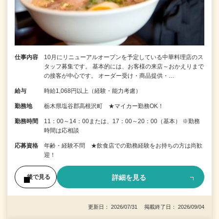
仕事内容
10月にリニューアルオープンを予定している中華料理店のス
タッフ募集です。 基本的には、お客様の来店～おかえりまで
の接客が中心です。 オーダー受け・商品提供・…
給与
時給1,068円以上（経験・能力考慮）
勤務地
栃木県塩谷郡高根沢町 ★マイカー勤務OK！
勤務時間
11：00～14：00または、17：00～20：00（基本） ※勤務
時間は応相談
応募資格
年齢・経験不問 ★飲食店での勤務経験をお持ちの方は尚歓
迎！
詳細を見る
後で見る
更新日： 2026/07/31 掲載終了日： 2026/09/04