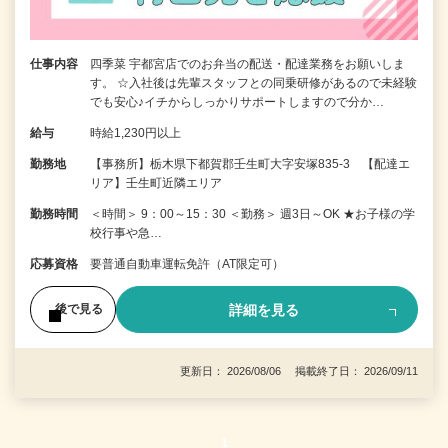
仕事内容
四季菜 宇都宮店でのお弁当の配送・配達業務をお願いしま
す。 ☆入社後は先輩スタッフとの同乗研修があるので未経験
でも安心♪イチからしっかりサポートしますので分か…
給与
時給1,230円以上
勤務地
【事務所】栃木県下都賀郡壬生町大字安塚835-3 【配達エ
リア】壬生町近隣エリア
勤務時間
＜時間＞ 9：00～15：30 ＜勤務＞ 週3日～OK ★お子様の学
校行事や急…
応募資格
要普通自動車運転免許（AT限定可）
詳細を見る
後で見る
更新日： 2026/08/06 掲載終了日： 2026/09/11
1