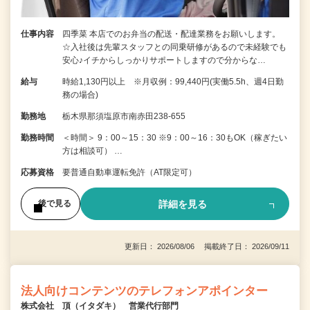
仕事内容
四季菜 本店でのお弁当の配送・配達業務をお願いします。
☆入社後は先輩スタッフとの同乗研修があるので未経験でも
安心♪イチからしっかりサポートしますので分からな…
給与
時給1,130円以上 ※月収例：99,440円(実働5.5h、週4日勤
務の場合)
勤務地
栃木県那須塩原市南赤田238-655
勤務時間
＜時間＞ 9：00～15：30 ※9：00～16：30もOK（稼ぎたい
方は相談可） …
応募資格
要普通自動車運転免許（AT限定可）
詳細を見る
後で見る
更新日： 2026/08/06 掲載終了日： 2026/09/11
法人向けコンテンツのテレフォンアポインター
株式会社 頂（イタダキ） 営業代行部門