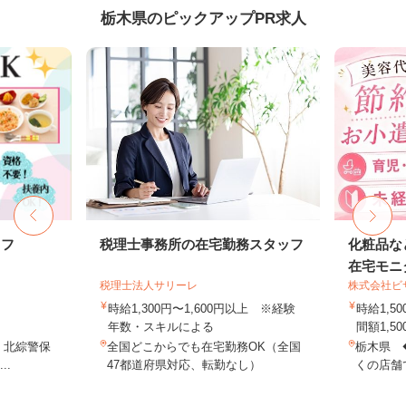
栃木県のピックアップPR求人
ッフ
税理士事務所の在宅勤務スタッフ
化粧品な
在宅モニ
税理士法人サリーレ
株式会社ビ
時給1,300円〜1,600円以上 ※経験
時給1,
年数・スキルによる
間額1,500
1 北綜警保
全国どこからでも在宅勤務OK（全国
栃木県 
..
47都道府県対応、転勤なし）
くの店舗