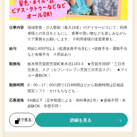
仕事内容
地域密着・少人数制（最大18名）のデイサービスにて、利用
者様との生活をともにし、食事や買い物などを楽しみながら
ケア業務をお願いします。 ※利用者様の送迎業務も…
給与
時給1,400円以上（処遇改善手当含む）+資格手当・通勤手当
など各種手当 ※昇給あり
勤務地
栃木県芳賀郡芳賀町東水沼1163-3 ★芳賀市貝BP「三日市
交差点」スグ（セブン-イレブン芳賀三日市店スグ） ★マイ
カー通勤OK！
勤務時間
8：00～17：00の間で1日4時間ほどから勤務時間は応相談
固定シフト・かけもちなども…
応募資格
64歳以下（定年制度による・例外事由1号）★資格不問・未
経験OK・学歴不問！
詳細を見る
後で見る