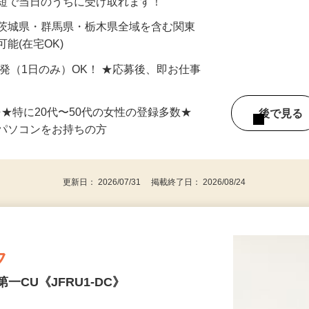
最短で当日のうちに受け取れます！
 茨城県・群馬県・栃木県全域を含む関東
能(在宅OK)
単発（1日のみ）OK！ ★応募後、即お仕事
⇒★特に20代〜50代の女性の登録多数★
後で見
パソコンをお持ちの方
更新日： 2026/07/31 掲載終了日： 2026/08/24
フ
一CU《JFRU1-DC》