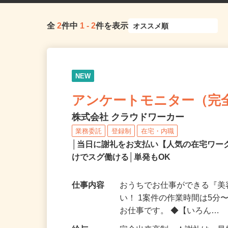
全
2
件中
1
-
2
件を表示
NEW
アンケートモニター（完
株式会社 クラウドワーカー
業務委託
登録制
在宅・内職
│当日に謝礼をお支払い【人気の在宅ワ
けでスグ働ける│単発もOK
仕事内容
おうちでお仕事ができる『
い！ 1案件の作業時間は5
お仕事です。 ◆【いろん…