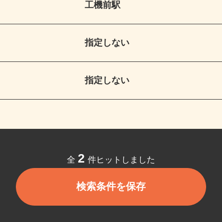
工機前駅
指定しない
指定しない
2
全
件ヒットしました
検索条件を保存