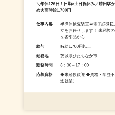
注目
アルバイト
パート
派遣社員
＼年休126日！日勤×土日祝休み／勝田
め★高時給1,700円
仕事内容
半導体検査装置や電子顕微
立をお任せします！ 未経験
を各部品から…
給与
時給1,700円以上
勤務地
茨城県ひたちなか市
勤務時間
8：30～17：00
応募資格
◆未経験歓迎 ◆資格・学歴
迄就業）