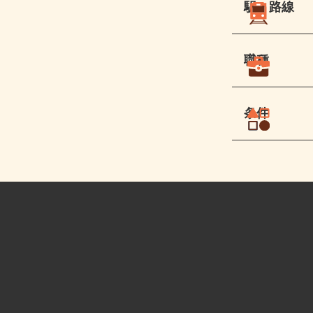
駅・路線
職種
条件