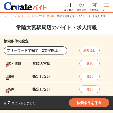
後で見る
閲覧履歴
会員登録
メニュー
クリエイトバイト・パート求人TOP
＞
茨城県
＞
常陸大宮駅周辺のバイト・パート求人情報
常陸大宮駅周辺のバイト・求人情報
検索条件の設定
絞り込む
駅・路線
常陸大宮駅
選択
職種
指定しない
選択
条件
指定しない
選択
7
検索条件を保存
全
件ヒットしました