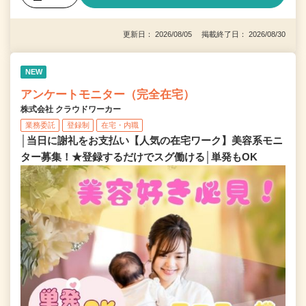
更新日： 2026/08/05 掲載終了日： 2026/08/30
NEW
アンケートモニター（完全在宅）
株式会社 クラウドワーカー
業務委託
登録制
在宅・内職
│当日に謝礼をお支払い【人気の在宅ワーク】美容系モニ
ター募集！★登録するだけでスグ働ける│単発もOK