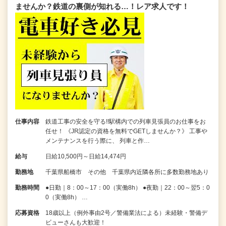
ませんか？鉄道の裏側が知れる…！レア求人です！
仕事内容
鉄道工事の安全を守る!!駅構内での列車見張員のお仕事をお
任せ！ 《JR認定の資格を無料でGETしませんか？》 工事や
メンテナンスを行う際に、 列車と作…
給与
日給10,500円～日給14,474円
勤務地
千葉県船橋市 その他 千葉県内近隣各所に多数勤務地あり
勤務時間
●日勤｜8：00～17：00（実働8h） ●夜勤｜22：00～翌5：0
0（実働8h） …
応募資格
18歳以上（例外事由2号／警備業法による）未経験・警備デ
ビューさんも大歓迎！