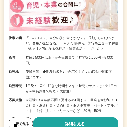
仕事内容
「このコスメ、自分の肌に合うかな？」「試してみたいけ
ど、費用が気になる…」 そんな気持ち、美容モニターで解決
できます♪ 気になる化粧品・健康食品・サプリメン…
給与
時給1,500円以上（完全出来高制／時間額1,500円～5,000
円）
勤務地
茨城県等 ◆勤務地多数♪ご自宅やお近くの店舗で間時間に
働けます♪
勤務時間
1日5分～OK！好きな時間やスキマ時間でサクッと♪ ☆1日の
み～中長期まで幅広く大歓迎♪…
応募資格
未経験OK＆年齢不問！夏休みの1回きり・単発も大歓迎！ ★
会社員・派遣社員・契約社員・個人事業主・パート・アルバ
イト・主婦（夫）・フリーターなど、20代～50代…
詳細を見る
後で見る