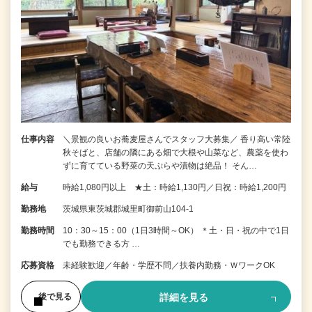
仕事内容
＼景観の良いお蕎麦屋さんでスタッフ大募集／ 香り高い常陸
秋そばと、店舗の隣にある畑で大根や山菜など、農薬を使わ
ずに育てている野菜の天ぷらや漬物は絶品！ そん…
給与
時給1,080円以上 ★土：時給1,130円／日祝：時給1,200円
勤務地
茨城県東茨城郡城里町御前山104-1
勤務時間
10：30～15：00（1日3時間～OK） ＊土・日・祝の中で1日
でも勤務できる方 …
応募資格
未経験歓迎／年齢・学歴不問／扶養内勤務・ＷワークOK
詳細を見る
後で見る