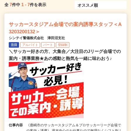
7
1
-
7
全
件中
件を表示
サッカースタジアム会場での案内誘導スタッフ＜A
3203200132＞
シンテイ警備株式会社 津田沼支社
注目
アルバイト
パート
登録制
＼サッカー好きの方、大集合／大注目のJリーグ会場での
案内・誘導業務★あの感動と熱気を一緒に味わおう♪
仕事内容
《鹿嶋市のサッカースタジアム＆プロサッカーリーグ会場で
の案内・誘導》 週末中心のお仕事なので無理なくシフトIN！