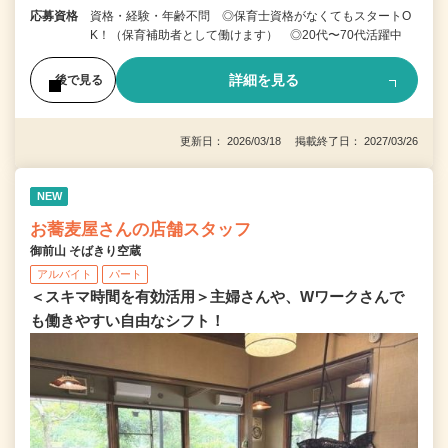
応募資格
資格・経験・年齢不問 ◎保育士資格がなくてもスタートO
K！（保育補助者として働けます） ◎20代〜70代活躍中
詳細を見る
後で見る
更新日： 2026/03/18 掲載終了日： 2027/03/26
NEW
お蕎麦屋さんの店舗スタッフ
御前山 そばきり空蔵
アルバイト
パート
＜スキマ時間を有効活用＞主婦さんや、Wワークさんで
も働きやすい自由なシフト！