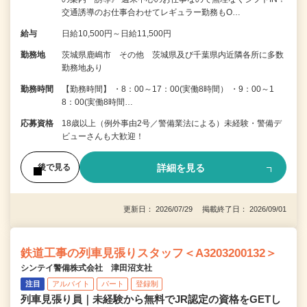
交通誘導のお仕事合わせてレギュラー勤務もO…
給与
日給10,500円～日給11,500円
勤務地
茨城県鹿嶋市 その他 茨城県及び千葉県内近隣各所に多数
勤務地あり
勤務時間
【勤務時間】 ・8：00～17：00(実働8時間） ・9：00～1
8：00(実働8時間…
応募資格
18歳以上（例外事由2号／警備業法による）未経験・警備デ
ビューさんも大歓迎！
詳細を見る
後で見る
更新日： 2026/07/29 掲載終了日： 2026/09/01
鉄道工事の列車見張りスタッフ＜A3203200132＞
シンテイ警備株式会社 津田沼支社
注目
アルバイト
パート
登録制
列車見張り員｜未経験から無料でJR認定の資格をGETし