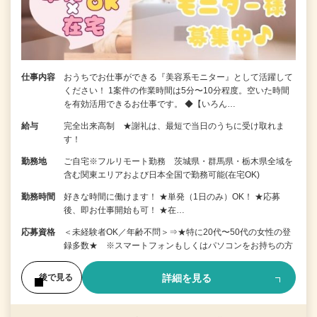
仕事内容
おうちでお仕事ができる『美容系モニター』として活躍して
ください！ 1案件の作業時間は5分〜10分程度。空いた時間
を有効活用できるお仕事です。 ◆【いろん…
給与
完全出来高制 ★謝礼は、最短で当日のうちに受け取れま
す！
勤務地
ご自宅※フルリモート勤務 茨城県・群馬県・栃木県全域を
含む関東エリアおよび日本全国で勤務可能(在宅OK)
勤務時間
好きな時間に働けます！ ★単発（1日のみ）OK！ ★応募
後、即お仕事開始も可！ ★在…
応募資格
＜未経験者OK／年齢不問＞⇒★特に20代〜50代の女性の登
録多数★ ※スマートフォンもしくはパソコンをお持ちの方
詳細を見る
後で見る