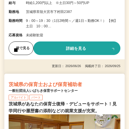
給与
時給1,200円以上 ※土日30円～50円UP
勤務地
茨城県常陸大宮市下村田2387
勤務時間
9：00～19：30（1日2時間～／週1日～勤務OK！） 【例】
土日 10：00…
応募資格
未経験歓迎
詳細を見る
後で見る
更新日： 2026/06/26 掲載終了日： 2026/09/25
茨城県の保育士および保育補助者
一般社団法人いばらき保育サポートセンター
アルバイト
パート
茨城県があなたの保育士復帰・デビューをサポート！見
学同行や履歴書の添削などの就業支援が充実。