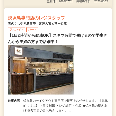
更新日： 2026/07/31 掲載終了日： 2026/08/24
焼き鳥専門店のレジスタッフ
炭火くしやき鳥専亭 常陸大宮ピサーロ店
アルバイト
パート
【1日2時間から勤務OK】スキマ時間で働けるので学生さ
んから主婦の方まで活躍中！
仕事内容
焼き鳥のテイクアウト専門店で接客をお任せします。 【具体
的には…】 ・注文対応 ・レジ対応 ・包装 ★焼き鳥の焼き上
げ ※希望者のみお教えします。…