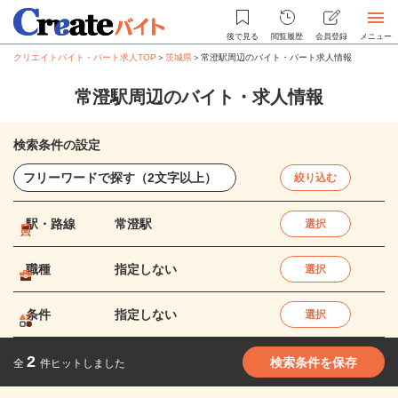
後で見る
閲覧履歴
会員登録
メニュー
クリエイトバイト・パート求人TOP
＞
茨城県
＞
常澄駅周辺のバイト・パート求人情報
常澄駅周辺のバイト・求人情報
検索条件の設定
絞り込む
駅・路線
常澄駅
選択
職種
指定しない
選択
条件
指定しない
選択
2
検索条件を保存
全
件ヒットしました