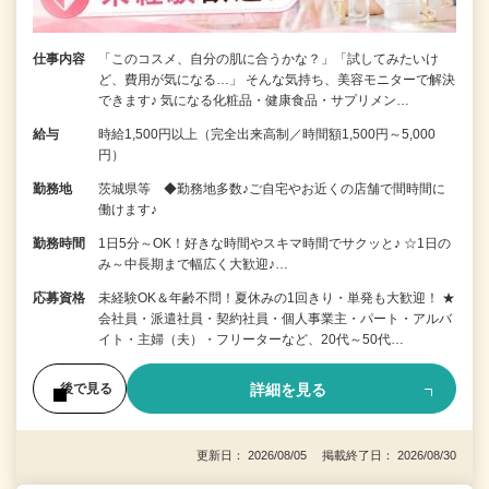
仕事内容
「このコスメ、自分の肌に合うかな？」「試してみたいけ
ど、費用が気になる…」 そんな気持ち、美容モニターで解決
できます♪ 気になる化粧品・健康食品・サプリメン…
給与
時給1,500円以上（完全出来高制／時間額1,500円～5,000
円）
勤務地
茨城県等 ◆勤務地多数♪ご自宅やお近くの店舗で間時間に
働けます♪
勤務時間
1日5分～OK！好きな時間やスキマ時間でサクッと♪ ☆1日の
み～中長期まで幅広く大歓迎♪…
応募資格
未経験OK＆年齢不問！夏休みの1回きり・単発も大歓迎！ ★
会社員・派遣社員・契約社員・個人事業主・パート・アルバ
イト・主婦（夫）・フリーターなど、20代～50代…
詳細を見る
後で見る
更新日： 2026/08/05 掲載終了日： 2026/08/30