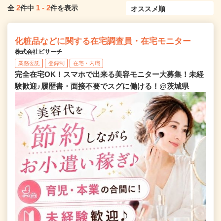
2
1
-
2
全
件中
件を表示
化粧品などに関する在宅調査員・在宅モニター
株式会社ビサーチ
業務委託
登録制
在宅・内職
完全在宅OK！スマホで出来る美容モニター大募集！未経
験歓迎♪履歴書・面接不要でスグに働ける！@茨城県