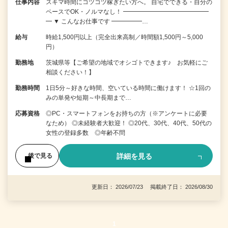
仕事内容
スキマ時間にコツコツ稼ぎたい方へ。 自宅でできる・自分の
ペースでOK・ノルマなし！ ━━━━━━━━━━━━━━
━ ▼ こんなお仕事です ━━━━━…
給与
時給1,500円以上（完全出来高制／時間額1,500円～5,000
円）
勤務地
茨城県等【ご希望の地域でオシゴトできます♪ お気軽にご
相談ください！】
勤務時間
1日5分～好きな時間、空いている時間に働けます！ ☆1回の
みの単発や短期～中長期まで…
応募資格
◎PC・スマートフォンをお持ちの方（※アンケートに必要
なため） ◎未経験者大歓迎！ ◎20代、30代、40代、50代の
女性の登録多数 ◎年齢不問
詳細を見る
後で見る
更新日： 2026/07/23 掲載終了日： 2026/08/30
1