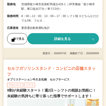
勤務地
茨城県龍ケ崎市若柴町馬場台428-1（JR常磐線「龍ケ崎市
駅」東口徒歩27分／車で13分）
勤務時間
8：00～12：00、13：00～17：00 シフト制 ※どちらかだけ
でもOK、フルタ…
応募資格
要普通自動車運転免許
詳細を見る
後で見る
更新日： 2026/07/31 掲載終了日： 2026/09/04
セルフガソリンスタンド・コンビニの店舗スタッ
フ
オブリステーション牛久女化南 セルフサービス
アルバイト
パート
9割が未経験スタート！週2日～シフトの相談お気軽に！
未経験の気持ちに寄り添った指導でサポートします！