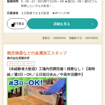
勤務時間
9：00～22：00の間で1日3h～OK ★週2日～OK！週5日フル
勤務したい方も大歓迎！…
応募資格
土日勤務できる方歓迎 ★WワークOK
詳細を見る
後で見る
更新日： 2026/03/31 掲載終了日： 2027/03/31
熱交換器などの金属加工スタッフ
株式会社原製作所
アルバイト
パート
《未経験者大歓迎》工場内空調完備！残業なし！【高時
給／週3日～OK／土日祝日休み／中高年活躍中】