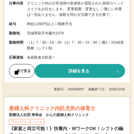
仕事内容
クリニック内の日常清掃や患者様が退院された病室のベッド
メイクをお任せします。 変更範囲：変更なし ◇難しい作業
は一切ありません。経験を問わず活躍できる仕事で…
給与
時給1,090円以上＋職務手当
勤務地
茨城県取手市藤代1076
勤務時間
［1］7：30～14：00 ［2］7：30～15：00 ◇週2～3日程度
勤務（シフト制…
応募資格
未経験者大歓迎！
詳細を見る
後で見る
更新日： 2026/08/07 掲載終了日： 2026/12/25
産婦人科クリニック内託児所の保育士
医療法人社団 寿幸会 かんの産婦人科クリニック
アルバイト
パート
《家庭と両立可能！》扶養内・WワークOK！シフトの融