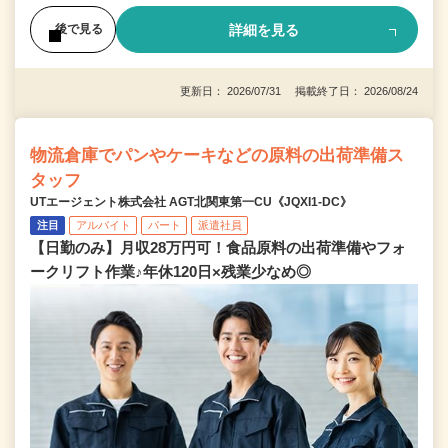
詳細を見る
後で見る
更新日： 2026/07/31 掲載終了日： 2026/08/24
物流倉庫でパンやケーキなどの原料の出荷準備ス
タッフ
UTエージェント株式会社 AGT北関東第一CU《JQXI1-DC》
注目
アルバイト
パート
派遣社員
【日勤のみ】月収28万円可！食品原料の出荷準備やフォ
ークリフト作業♪年休120日×残業少なめ◎