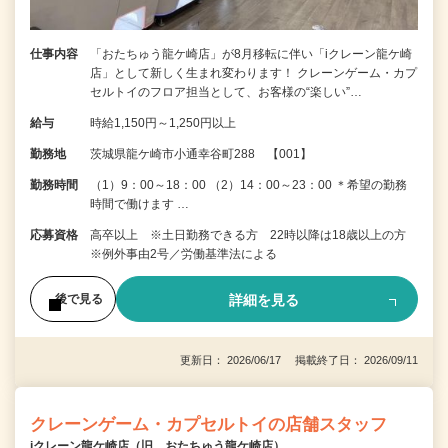
仕事内容
「おたちゅう龍ケ崎店」が8月移転に伴い「iクレーン龍ケ崎
店」として新しく生まれ変わります！ クレーンゲーム・カプ
セルトイのフロア担当として、お客様の“楽しい”…
給与
時給1,150円～1,250円以上
勤務地
茨城県龍ケ崎市小通幸谷町288 【001】
勤務時間
（1）9：00～18：00 （2）14：00～23：00 ＊希望の勤務
時間で働けます …
応募資格
高卒以上 ※土日勤務できる方 22時以降は18歳以上の方
※例外事由2号／労働基準法による
詳細を見る
後で見る
更新日： 2026/06/17 掲載終了日： 2026/09/11
クレーンゲーム・カプセルトイの店舗スタッフ
iクレーン龍ケ崎店（旧 おたちゅう龍ケ崎店）