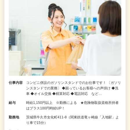
仕事内容
コンビニ併設のガソリンスタンドでのお仕事です！ 〔ガソリ
ンスタンドでの業務〕 ◆困っているお客様への声掛け ◆洗
車 ◆オイル交換 ◆精算対応 ◆電話対応 など…
給与
時給1,150円以上 ※勤務による ★危険物取扱資格所持者
はプラス100円時給UP！
勤務地
茨城県牛久市女化町411-8（関東鉄道竜ヶ崎線「入地駅」よ
り車で15分）