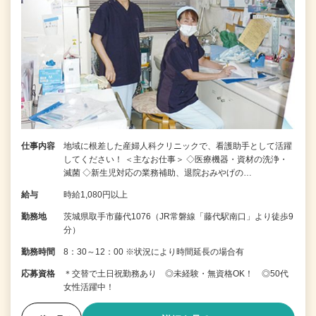
仕事内容
地域に根差した産婦人科クリニックで、看護助手として活躍
してください！ ＜主なお仕事＞ ◇医療機器・資材の洗浄・
滅菌 ◇新生児対応の業務補助、退院おみやげの…
給与
時給1,080円以上
勤務地
茨城県取手市藤代1076（JR常磐線「藤代駅南口」より徒歩9
分）
勤務時間
8：30～12：00 ※状況により時間延長の場合有
応募資格
＊交替で土日祝勤務あり ◎未経験・無資格OK！ ◎50代
女性活躍中！