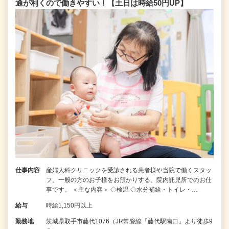
通が利くので働きやすい！【土日は時給50円UP】
仕事内容
産婦人科クリニックを受診される患者様や当院で働くスタッ
フ、一般の方のお子様をお預かりする、院内託児所でのお仕
事です。 ＜主な内容＞ ◇検温 ◇水分補給・トイレ・…
給与
時給1,150円以上
勤務地
茨城県取手市藤代1076（JR常磐線「藤代駅南口」より徒歩9