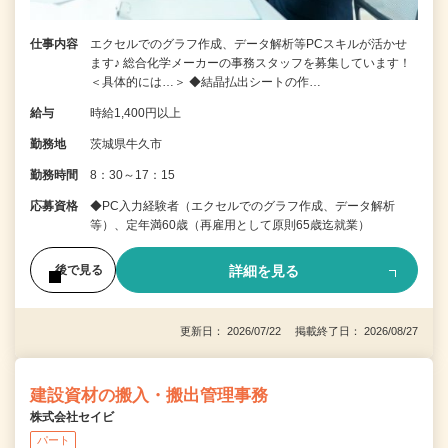
仕事内容
エクセルでのグラフ作成、データ解析等PCスキルが活かせ
ます♪ 総合化学メーカーの事務スタッフを募集しています！
＜具体的には…＞ ◆結晶払出シートの作…
給与
時給1,400円以上
勤務地
茨城県牛久市
勤務時間
8：30～17：15
応募資格
◆PC入力経験者（エクセルでのグラフ作成、データ解析
等）、定年満60歳（再雇用として原則65歳迄就業）
詳細を見る
後で見る
更新日： 2026/07/22 掲載終了日： 2026/08/27
建設資材の搬入・搬出管理事務
株式会社セイビ
パート