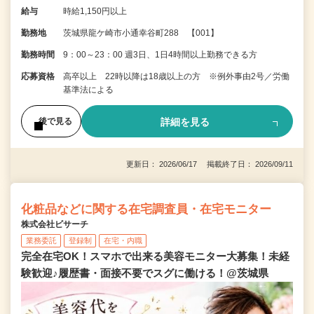
給与
時給1,150円以上
勤務地
茨城県龍ケ崎市小通幸谷町288 【001】
勤務時間
9：00～23：00 週3日、1日4時間以上勤務できる方
応募資格
高卒以上 22時以降は18歳以上の方 ※例外事由2号／労働
基準法による
詳細を見る
後で見る
更新日： 2026/06/17 掲載終了日： 2026/09/11
化粧品などに関する在宅調査員・在宅モニター
株式会社ビサーチ
業務委託
登録制
在宅・内職
完全在宅OK！スマホで出来る美容モニター大募集！未経
験歓迎♪履歴書・面接不要でスグに働ける！@茨城県