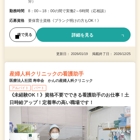
分）
勤務時間
8：00～18：00の間で実働2～6時間（応相談）
応募資格
要保育士資格《ブランク明けの方もOK！》
詳細を見る
後で見る
更新日： 2026/01/19 掲載終了日： 2026/12/25
産婦人科クリニックの看護助手
医療法人社団 寿幸会 かんの産婦人科クリニック
アルバイト
パート
《未経験OK！》資格不要でできる看護助手のお仕事！土
日時給アップ！定着率の高い職場です！