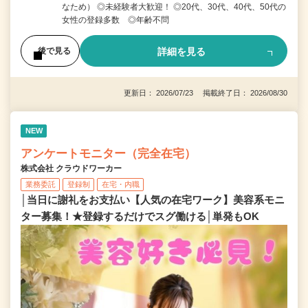
なため） ◎未経験者大歓迎！ ◎20代、30代、40代、50代の
女性の登録多数 ◎年齢不問
詳細を見る
後で見る
更新日： 2026/07/23 掲載終了日： 2026/08/30
NEW
アンケートモニター（完全在宅）
株式会社 クラウドワーカー
業務委託
登録制
在宅・内職
│当日に謝礼をお支払い【人気の在宅ワーク】美容系モニ
ター募集！★登録するだけでスグ働ける│単発もOK