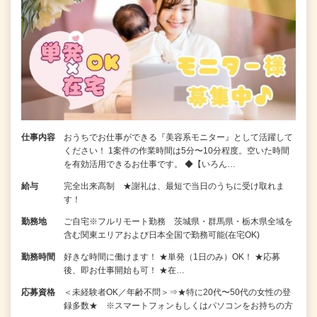
仕事内容
おうちでお仕事ができる『美容系モニター』として活躍して
ください！ 1案件の作業時間は5分〜10分程度。空いた時間
を有効活用できるお仕事です。 ◆【いろん…
給与
完全出来高制 ★謝礼は、最短で当日のうちに受け取れま
す！
勤務地
ご自宅※フルリモート勤務 茨城県・群馬県・栃木県全域を
含む関東エリアおよび日本全国で勤務可能(在宅OK)
勤務時間
好きな時間に働けます！ ★単発（1日のみ）OK！ ★応募
後、即お仕事開始も可！ ★在…
応募資格
＜未経験者OK／年齢不問＞⇒★特に20代〜50代の女性の登
録多数★ ※スマートフォンもしくはパソコンをお持ちの方