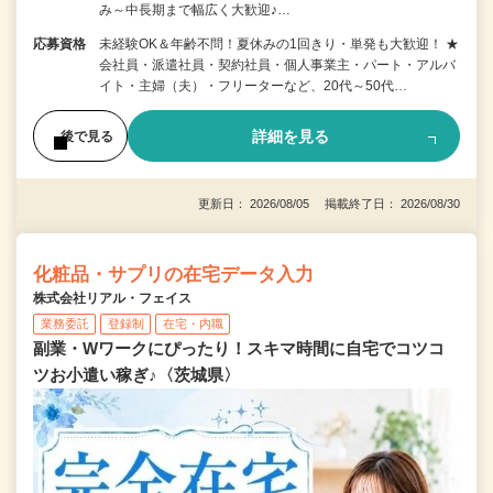
み～中長期まで幅広く大歓迎♪…
応募資格
未経験OK＆年齢不問！夏休みの1回きり・単発も大歓迎！ ★
会社員・派遣社員・契約社員・個人事業主・パート・アルバ
イト・主婦（夫）・フリーターなど、20代～50代…
詳細を見る
後で見る
更新日： 2026/08/05 掲載終了日： 2026/08/30
化粧品・サプリの在宅データ入力
株式会社リアル・フェイス
業務委託
登録制
在宅・内職
副業・Wワークにぴったり！スキマ時間に自宅でコツコ
ツお小遣い稼ぎ♪〈茨城県〉