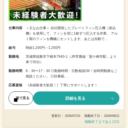
仕事内容
＜主なお仕事＞ 自社開発したプレートフィン圧入機（差込
機）を使用して、フィンを管に1枚ずつ圧入する作業。 アル
ミ製のフィンを機械にセットします。あとは自動で…
給与
時給1,200円～1,250円
勤務地
茨城県稲敷市下根本7940-1（JR常磐線「龍ケ崎市駅」より
車で35分）
勤務時間
8：30〜17：30 ◎勤務時間・日数相談OK！短時間勤務もご
相談ください。 ◎扶養範…
応募資格
《未経験者大歓迎！》丁寧にサポートします！
詳細を見る
後で見る
更新日： 2026/07/15 掲載終了日： 2026/08/21
掲載終了まであと12日