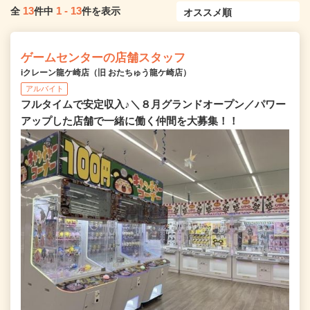
13
1
-
13
全
件中
件を表示
ゲームセンターの店舗スタッフ
iクレーン龍ケ崎店（旧 おたちゅう龍ケ崎店）
アルバイト
フルタイムで安定収入♪＼８月グランドオープン／パワー
アップした店舗で一緒に働く仲間を大募集！！