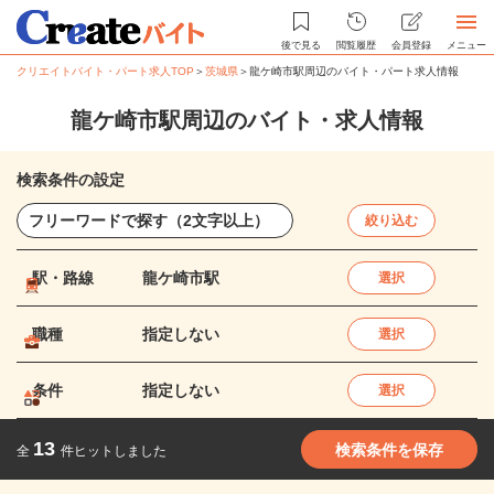
後で見る
閲覧履歴
会員登録
メニュー
クリエイトバイト・パート求人TOP
＞
茨城県
＞
龍ケ崎市駅周辺のバイト・パート求人情報
龍ケ崎市駅周辺のバイト・求人情報
検索条件の設定
絞り込む
駅・路線
龍ケ崎市駅
選択
職種
指定しない
選択
条件
指定しない
選択
13
検索条件を保存
全
件ヒットしました