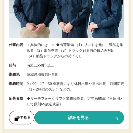
仕事内容
＜具体的には…＞ ◆出荷準備 （1）リストを元に、製品を集
める （2）出荷準備 （3）トラック到着時の積込み対応
（4）納品トラックからの荷下ろし …
給与
時給1,550円以上
勤務地
茨城県稲敷郡阿見町
勤務時間
9：00～17：30 ※状況により休日出勤や早出出勤、時間変更
（1～2時間のズレ）などの…
応募資格
◆リーチフォークリフト業務経験者、定年満60歳（再雇用と
して原則65歳迄就業）
詳細を見る
後で見る