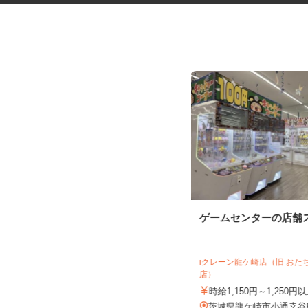
セルフガソリンスタンドの店舗
ゲームセンターの店舗
スタッフ
オブリステーション坂東神田山 セルフ
サービス
iクレーン龍ケ崎店（旧 お
店）
時給1,100円～1,300円＋歩合 ※働
き方による ★危険物取...
時給1,150円～1,250円