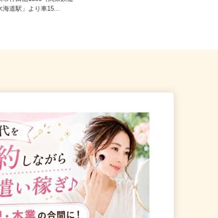
坂東市神田山1386（関東鉄道
茨城県龍ケ崎市小通幸谷町288 【0
水海道駅」より車15...
01】