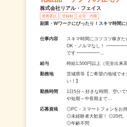
化粧品・サプリの在宅デ
株式会社リアル・フェイス
業務委託
登録制
在宅・内職
副業・Wワークにぴったり！スキマ時間に
仕事内容
スキマ時間にコツコツ稼ぎた
OK・ノルマなし！ ━━━━
です ━━━━━…
給与
時給1,500円以上（完全出来高
勤務地
茨城県等【ご希望の地域でオ
い！】
勤務時間
1日5分～好きな時間、空い
や短期～中長期まで…
応募資格
◎PC・スマートフォンをお