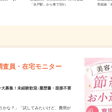
町288 【0
茨城県水戸市水府町1368（JR常磐線
茨城県
「水戸駅」から車で3分）
常総線「
調査員・在宅モニター
ー大募集！未経験歓迎♪履歴書・面接不要