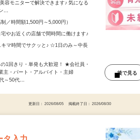
合うかな？」「試してみたいけど、費用が
、美容モニターで解決できます♪ 気になる
メン…
制／時間額1,500円～5,000円）
自宅やお近くの店舗で間時間に働けます♪
スキマ時間でサクッと♪ ☆1日のみ～中長
みの1回きり・単発も大歓迎！ ★会社員・
事業主・パート・アルバイト・主婦
後で見
代～50代…
更新日： 2026/08/05 掲載終了日： 2026/08/30