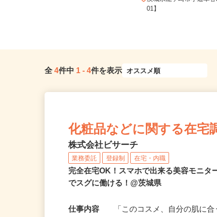
茨城県坂東市神田山1386（関東鉄道
茨城県龍ケ崎市小通幸谷
常総線「水海道駅」より車15...
01】
全
4
件中
1
-
4
件を表示
化粧品などに関する在宅
株式会社ビサーチ
業務委託
登録制
在宅・内職
完全在宅OK！スマホで出来る美容モニタ
でスグに働ける！@茨城県