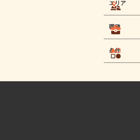
エリア
職種
条件