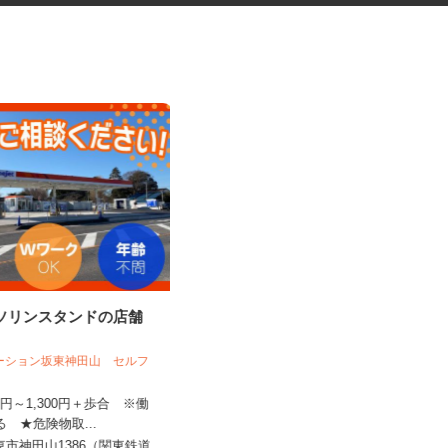
ガソリンスタンドの店舗
ゲームセンターの店舗スタッフ
フ
テーション坂東神田山 セルフ
iクレーン龍ケ崎店（旧 おたちゅう龍ケ崎
店）
100円～1,300円＋歩合 ※働
よる ★危険物取...
時給1,150円～1,250円以上