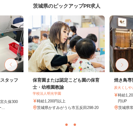
茨城県のピックアップPR求人
業スタッフ
保育園または認定こども園の保育
焼き鳥専
士・幼稚園教諭
炭火くしや
学校法人明光学園
時給1,2
時給1,200円以上
円UP
久保300
..
茨城県かすみがうら市五反田298-20
茨城県常