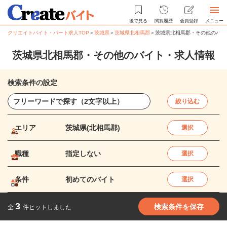
後で見る
閲覧履歴
会員登録
メニュー
クリエイトバイト・パート求人TOP
＞
茨城県
＞
茨城県北相馬郡
＞
茨城県北相馬郡・その他のバイ
茨城県北相馬郡・その他のバイト・求人情報
検索条件の設定
絞り込む
エリア
茨城県(北相馬郡)
選択
職種
指定しない
選択
条件
初めてのバイト
選択
3
検索条件を保存
全
件ヒットしました