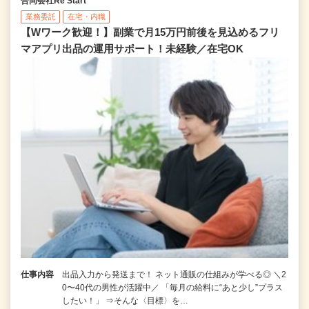
合同会社Re Start
業務委託
在宅・内職
【Wワーク歓迎！】副業で月15万円前後を見込めるフリ
マアプリ出品の運用サポート！未経験／在宅OK
仕事内容
出品入力から発送まで！ ネット通販の仕組みが学べる◎ ＼2
0〜40代の男性が活躍中／ 「毎月の給料に“あと少し”プラス
したい！」 ⇒そんな〈目標〉を…