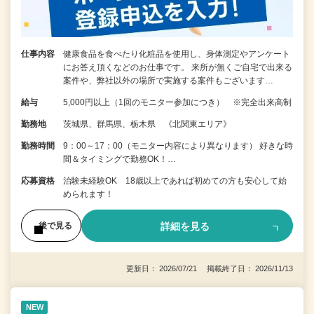
仕事内容
健康食品を食べたり化粧品を使用し、身体測定やアンケート
にお答え頂くなどのお仕事です。 来所が無くご自宅で出来る
案件や、弊社以外の場所で実施する案件もございます…
給与
5,000円以上（1回のモニター参加につき） ※完全出来高制
勤務地
茨城県、群馬県、栃木県 《北関東エリア》
勤務時間
9：00～17：00（モニター内容により異なります） 好きな時
間＆タイミングで勤務OK！…
応募資格
治験未経験OK 18歳以上であれば初めての方も安心して始
められます！
詳細を見る
後で見る
更新日： 2026/07/21 掲載終了日： 2026/11/13
NEW