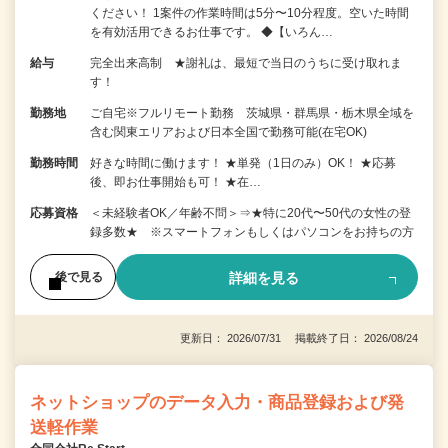
ください！ 1案件の作業時間は5分〜10分程度。空いた時間
を有効活用できるお仕事です。 ◆【いろん…
給与
完全出来高制 ★謝礼は、最短で当日のうちに受け取れま
す！
勤務地
ご自宅※フルリモート勤務 茨城県・群馬県・栃木県全域を
含む関東エリアおよび日本全国で勤務可能(在宅OK)
勤務時間
好きな時間に働けます！ ★単発（1日のみ）OK！ ★応募
後、即お仕事開始も可！ ★在…
応募資格
＜未経験者OK／年齢不問＞⇒★特に20代〜50代の女性の登
録多数★ ※スマートフォンもしくはパソコンをお持ちの方
詳細を見る
後で見る
更新日： 2026/07/31 掲載終了日： 2026/08/24
ネットショップのデータ入力・商品登録および発
送軽作業