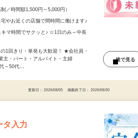
メン…
制／時間額1,500円～5,000円）
自宅やお近くの店舗で間時間に働けます♪
スキマ時間でサクッと♪ ☆1日のみ～中長
みの1回きり・単発も大歓迎！ ★会社員・
事業主・パート・アルバイト・主婦
後で見
代～50代…
更新日： 2026/08/05 掲載終了日： 2026/08/30
ータ入力