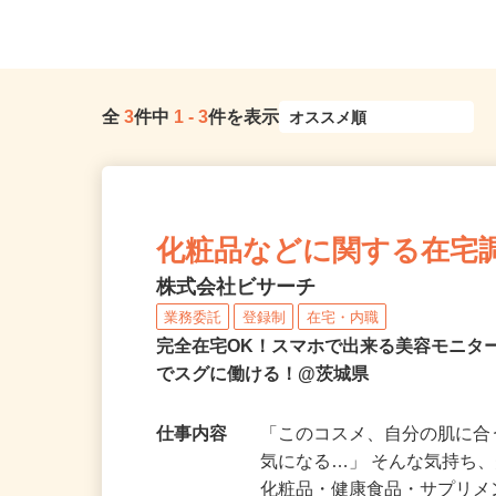
全
3
件中
1
-
3
件を表示
化粧品などに関する在宅
株式会社ビサーチ
業務委託
登録制
在宅・内職
完全在宅OK！スマホで出来る美容モニタ
でスグに働ける！@茨城県
仕事内容
「このコスメ、自分の肌に
気になる…」 そんな気持ち