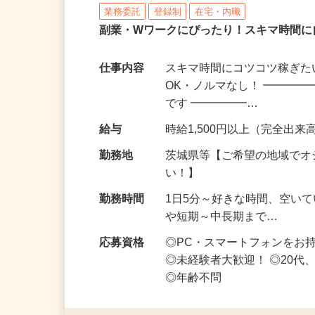
株式会社リアル・フェイス
業務委託
登録制
在宅・内職
副業・Wワークにぴったり！スキマ時間に
仕事内容
スキマ時間にコツコツ稼ぎた
OK・ノルマなし！ ━━━━
です ━━━━━…
給与
時給1,500円以上（完全出来高
勤務地
茨城県等【ご希望の地域でオ
い！】
勤務時間
1日5分～好きな時間、空い
や短期～中長期まで…
応募資格
◎PC・スマートフォンをお
◎未経験者大歓迎！ ◎20代
◎年齢不問