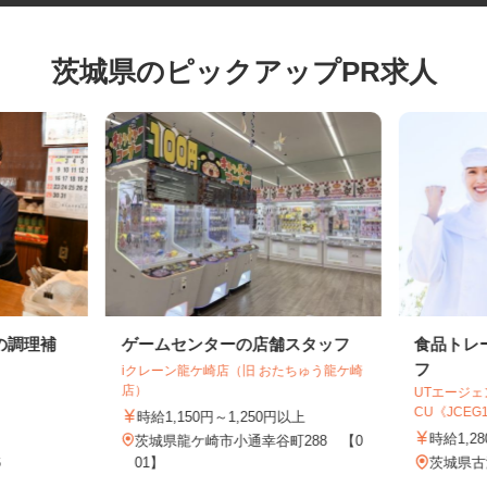
茨城県のピックアップPR求人
の調理補
ゲームセンターの店舗スタッフ
食品ト
フ
iクレーン龍ケ崎店（旧 おたちゅう龍ケ崎
店）
UTエー
CU《JCEG
時給1,150円～1,250円以上
時給1
茨城県龍ケ崎市小通幸谷町288 【0
6
01】
茨城