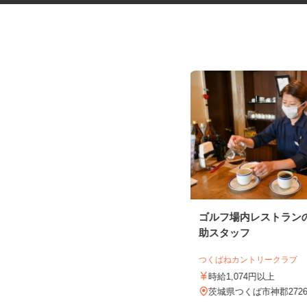
食品トレーの検査・梱包スタッ
ゴルフ場内レストラン
フ
助スタッフ
UTエージェント株式会社 AGT北関東第二
CU《JCEG1C...
つくばねカントリークラブ
時給1,280円以上
時給1,074円以上
茨城県古河市
茨城県つくば市神郡272