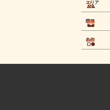
エリア
職種
条件