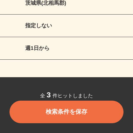
茨城県(北相馬郡)
指定しない
週1日から
3
全
件ヒットしました
検索条件を保存