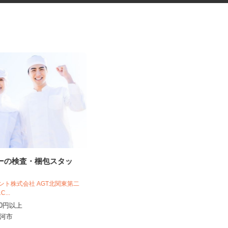
レーの検査・梱包スタッ
ゴルフ場内レストランの調理補
助スタッフ
ジェント株式会社 AGT北関東第二
1C...
つくばねカントリークラブ
,280円以上
時給1,074円以上
県古河市
茨城県つくば市神郡2726