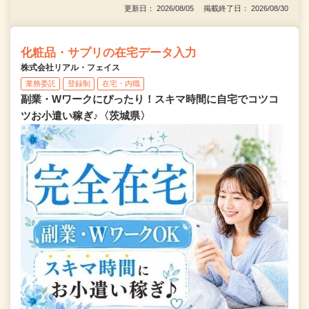
更新日： 2026/08/05 掲載終了日： 2026/08/30
化粧品・サプリの在宅データ入力
株式会社リアル・フェイス
業務委託
登録制
在宅・内職
副業・Wワークにぴったり！スキマ時間に自宅でコツコ
ツお小遣い稼ぎ♪〈茨城県〉