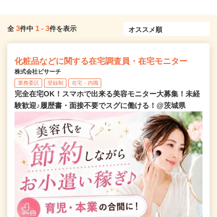
3
1
-
3
全
件中
件を表示
化粧品などに関する在宅調査員・在宅モニター
株式会社ビサーチ
業務委託
登録制
在宅・内職
完全在宅OK！スマホで出来る美容モニター大募集！未経
験歓迎♪履歴書・面接不要でスグに働ける！@茨城県