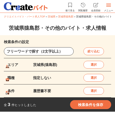
後で見る
閲覧履歴
会員登録
メニュー
クリエイトバイト・パート求人TOP
＞
茨城県
＞
茨城県猿島郡
＞
茨城県猿島郡・その他のバイト・
茨城県猿島郡・その他のバイト・求人情報
検索条件の設定
絞り込む
エリア
茨城県(猿島郡)
選択
職種
指定しない
選択
条件
履歴書不要
選択
3
検索条件を保存
全
件ヒットしました