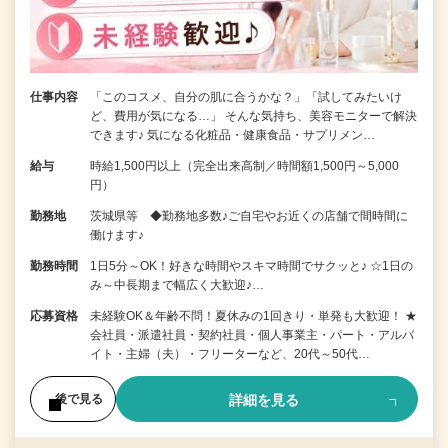
仕事内容
「このコスメ、自分の肌に合うかな？」「試してみたいけ
ど、費用が気になる…」 そんな気持ち、美容モニターで解決
できます♪ 気になる化粧品・健康食品・サプリメン…
給与
時給1,500円以上（完全出来高制／時間額1,500円～5,000
円）
勤務地
茨城県等 ◆勤務地多数♪ご自宅やお近くの店舗で間時間に
働けます♪
勤務時間
1日5分～OK！好きな時間やスキマ時間でサクッと♪ ☆1日の
み～中長期まで幅広く大歓迎♪…
応募資格
未経験OK＆年齢不問！夏休みの1回きり・単発も大歓迎！ ★
会社員・派遣社員・契約社員・個人事業主・パート・アルバ
イト・主婦（夫）・フリーターなど、20代～50代…
詳細を見る
後で見る