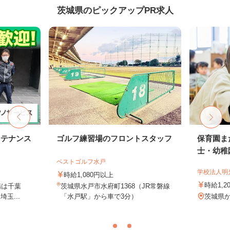
茨城県のピックアップPR求人
ンテナンス
ゴルフ練習場のフロントスタッフ
保育園ま
士・幼稚
ベストゴルフ水戸
学校法人明
時給1,080円以上
時給1,2
場は千葉
茨城県水戸市水府町1368（JR常磐線
玉...
「水戸駅」から車で3分）
茨城県か