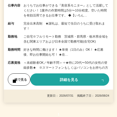
仕事内容
おうちでお仕事ができる『美容系モニター』として活躍して
ください！ 1案件の作業時間は5分〜10分程度。空いた時間
を有効活用できるお仕事です。 ◆【いろん…
給与
完全出来高制 ★謝礼は、最短で当日のうちに受け取れま
す！
勤務地
ご自宅※フルリモート勤務 茨城県・群馬県・栃木県全域を
含む関東エリアおよび日本全国で勤務可能(在宅OK)
勤務時間
好きな時間に働けます！ ★単発（1日のみ）OK！ ★応募
後、即お仕事開始も可！ ★在…
応募資格
＜未経験者OK／年齢不問＞⇒★特に20代〜50代の女性の登
録多数★ ※スマートフォンもしくはパソコンをお持ちの方
詳細を見る
後で見る
更新日： 2026/07/31 掲載終了日： 2026/08/24
1