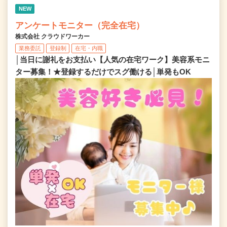
NEW
アンケートモニター（完全在宅）
株式会社 クラウドワーカー
業務委託
登録制
在宅・内職
│当日に謝礼をお支払い【人気の在宅ワーク】美容系モニ
ター募集！★登録するだけでスグ働ける│単発もOK