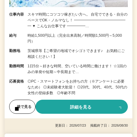
仕事内容
スキマ時間にコツコツ稼ぎたい方へ。 自宅でできる・自分の
ペースでOK・ノルマなし！ ━━━━━━━━━━━━━━
━ ▼ こんなお仕事です ━━━━━…
給与
時給1,500円以上（完全出来高制／時間額1,500円～5,000
円）
勤務地
茨城県等【ご希望の地域でオシゴトできます♪ お気軽にご
相談ください！】
勤務時間
1日5分～好きな時間、空いている時間に働けます！ ☆1回の
みの単発や短期～中長期まで…
応募資格
◎PC・スマートフォンをお持ちの方（※アンケートに必要
なため） ◎未経験者大歓迎！ ◎20代、30代、40代、50代の
女性の登録多数 ◎年齢不問
詳細を見る
後で見る
更新日： 2026/07/23 掲載終了日： 2026/08/30