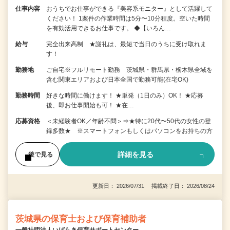
仕事内容
おうちでお仕事ができる『美容系モニター』として活躍して
ください！ 1案件の作業時間は5分〜10分程度。空いた時間
を有効活用できるお仕事です。 ◆【いろん…
給与
完全出来高制 ★謝礼は、最短で当日のうちに受け取れま
す！
勤務地
ご自宅※フルリモート勤務 茨城県・群馬県・栃木県全域を
含む関東エリアおよび日本全国で勤務可能(在宅OK)
勤務時間
好きな時間に働けます！ ★単発（1日のみ）OK！ ★応募
後、即お仕事開始も可！ ★在…
応募資格
＜未経験者OK／年齢不問＞⇒★特に20代〜50代の女性の登
録多数★ ※スマートフォンもしくはパソコンをお持ちの方
詳細を見る
後で見る
更新日： 2026/07/31 掲載終了日： 2026/08/24
茨城県の保育士および保育補助者
一般社団法人いばらき保育サポートセンター