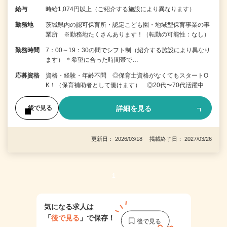
給与
時給1,074円以上（ご紹介する施設により異なります）
勤務地
茨城県内の認可保育所・認定こども園・地域型保育事業の事
業所 ※勤務地たくさんあります！（転勤の可能性：なし）
勤務時間
7：00～19：30の間でシフト制（紹介する施設により異なり
ます） ＊希望に合った時間帯で…
応募資格
資格・経験・年齢不問 ◎保育士資格がなくてもスタートO
K！（保育補助者として働けます） ◎20代〜70代活躍中
詳細を見る
後で見る
更新日： 2026/03/18 掲載終了日： 2027/03/26
1
気になる求人は
「
後で見る
」で保存！