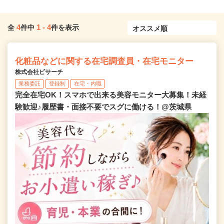
4
1
-
4
全
件中
件を表示
化粧品などに関する在宅調査員・在宅モニター
株式会社ビサーチ
業務委託
登録制
在宅・内職
完全在宅OK！スマホで出来る美容モニター大募集！未経
験歓迎♪履歴書・面接不要でスグに働ける！@茨城県