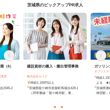
茨城県のピックアップPR求人
業（8）
建設資材の搬入・搬出管理事務
ガソリン
オブリステ
営業所
株式会社セイビ
時給1,
時給1,100円以上
よる ★
045-2
茨城県龍ケ崎市若柴町馬場台428-1
茨城県鹿嶋
..
（JR常磐線「龍ケ崎市駅」東...
神宮駅」出