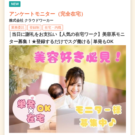
NEW
アンケートモニター（完全在宅）
株式会社 クラウドワーカー
業務委託
登録制
在宅・内職
│当日に謝礼をお支払い【人気の在宅ワーク】美容系モニ
ター募集！★登録するだけでスグ働ける│単発もOK