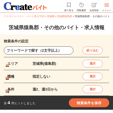
後で見る
閲覧履歴
会員登録
メニュー
クリエイトバイト・パート求人TOP
＞
茨城県
＞
茨城県猿島郡
＞
茨城県猿島郡・その他のバイト・
茨城県猿島郡・その他のバイト・求人情報
検索条件の設定
絞り込む
エリア
茨城県(猿島郡)
選択
職種
指定しない
選択
条件
週2、週3日から
選択
4
検索条件を保存
全
件ヒットしました