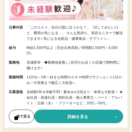
仕事内容
「このコスメ、自分の肌に合うかな？」「試してみたいけ
ど、費用が気になる…」 そんな気持ち、美容モニターで解決
できます♪ 気になる化粧品・健康食品・サプリメン…
給与
時給1,500円以上（完全出来高制／時間額1,500円～5,000
円）
勤務地
茨城県等 ◆勤務地多数♪ご自宅やお近くの店舗で間時間に
働けます♪
勤務時間
1日5分～OK！好きな時間やスキマ時間でサクッと♪ ☆1日の
み～中長期まで幅広く大歓迎♪…
応募資格
未経験OK＆年齢不問！夏休みの1回きり・単発も大歓迎！ ★
会社員・派遣社員・契約社員・個人事業主・パート・アルバ
イト・主婦（夫）・フリーターなど、20代～50代…
詳細を見る
後で見る