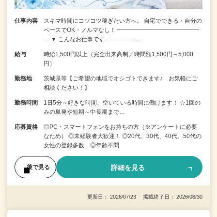
仕事内容
スキマ時間にコツコツ稼ぎたい方へ。 自宅でできる・自分の
ペースでOK・ノルマなし！ ━━━━━━━━━━━━━━
━ ▼ こんなお仕事です ━━━━━…
給与
時給1,500円以上（完全出来高制／時間額1,500円～5,000
円）
勤務地
茨城県等【ご希望の地域でオシゴトできます♪ お気軽にご
相談ください！】
勤務時間
1日5分～好きな時間、空いている時間に働けます！ ☆1回の
みの単発や短期～中長期まで…
応募資格
◎PC・スマートフォンをお持ちの方（※アンケートに必要
なため） ◎未経験者大歓迎！ ◎20代、30代、40代、50代の
女性の登録多数 ◎年齢不問
詳細を見る
後で見る
更新日： 2026/07/23 掲載終了日： 2026/08/30