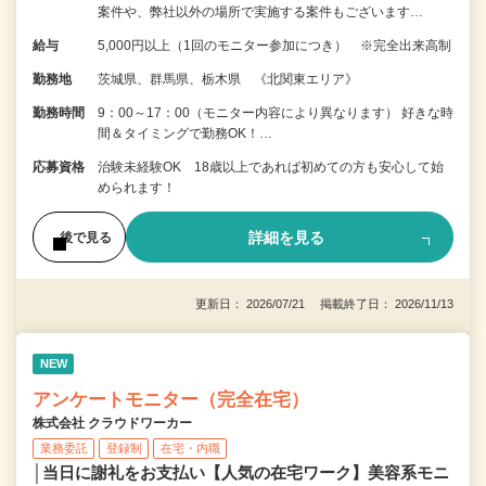
案件や、弊社以外の場所で実施する案件もございます…
給与
5,000円以上（1回のモニター参加につき） ※完全出来高制
勤務地
茨城県、群馬県、栃木県 《北関東エリア》
勤務時間
9：00～17：00（モニター内容により異なります） 好きな時
間＆タイミングで勤務OK！…
応募資格
治験未経験OK 18歳以上であれば初めての方も安心して始
められます！
詳細を見る
後で見る
更新日： 2026/07/21 掲載終了日： 2026/11/13
NEW
アンケートモニター（完全在宅）
株式会社 クラウドワーカー
業務委託
登録制
在宅・内職
│当日に謝礼をお支払い【人気の在宅ワーク】美容系モニ