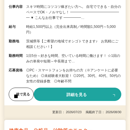
仕事内容
スキマ時間にコツコツ稼ぎたい方へ。 自宅でできる・自分の
ペースでOK・ノルマなし！ ━━━━━━━━━━━━━━
━ ▼ こんなお仕事です ━━━━━…
給与
時給1,500円以上（完全出来高制／時間額1,500円～5,000
円）
勤務地
茨城県等【ご希望の地域でオシゴトできます♪ お気軽にご
相談ください！】
勤務時間
1日5分～好きな時間、空いている時間に働けます！ ☆1回の
みの単発や短期～中長期まで…
応募資格
◎PC・スマートフォンをお持ちの方（※アンケートに必要
なため） ◎未経験者大歓迎！ ◎20代、30代、40代、50代の
女性の登録多数 ◎年齢不問
詳細を見る
後で見る
更新日： 2026/07/23 掲載終了日： 2026/08/30