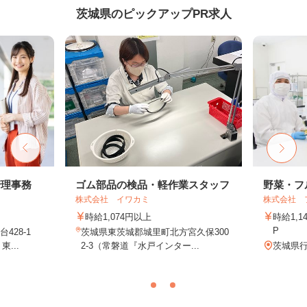
茨城県のピックアップPR求人
管理事務
ゴム部品の検品・軽作業スタッフ
野菜・フ
株式会社 イワカミ
株式会社 
時給1,074円以上
時給1,
P
428-1
茨城県東茨城郡城里町北方宮久保300
...
2-3（常磐道『水戸インター...
茨城県行