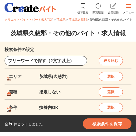
後で見る
閲覧履歴
会員登録
メニュー
クリエイトバイト・パート求人TOP
＞
茨城県
＞
茨城県久慈郡
＞
茨城県久慈郡・その他のバイト・
茨城県久慈郡・その他のバイト・求人情報
検索条件の設定
絞り込む
エリア
茨城県(久慈郡)
選択
職種
指定しない
選択
条件
扶養内OK
選択
5
検索条件を保存
全
件ヒットしました