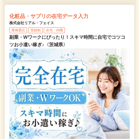
化粧品・サプリの在宅データ入力
株式会社リアル・フェイス
業務委託
登録制
在宅・内職
副業・Wワークにぴったり！スキマ時間に自宅でコツコ
ツお小遣い稼ぎ♪〈茨城県〉