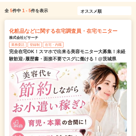
5
1
-
5
全
件中
件を表示
化粧品などに関する在宅調査員・在宅モニター
株式会社ビサーチ
業務委託
登録制
在宅・内職
完全在宅OK！スマホで出来る美容モニター大募集！未経
験歓迎♪履歴書・面接不要でスグに働ける！@茨城県