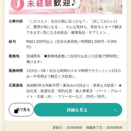
仕事内容
「このコスメ、自分の肌に合うかな？」「試してみたいけ
ど、費用が気になる…」 そんな気持ち、美容モニターで解決
できます♪ 気になる化粧品・健康食品・サプリメン…
給与
時給1,500円以上（完全出来高制／時間額1,500円～5,000
円）
勤務地
茨城県等 ◆勤務地多数♪ご自宅やお近くの店舗で間時間に
働けます♪
勤務時間
1日5分～OK！好きな時間やスキマ時間でサクッと♪ ☆1日の
み～中長期まで幅広く大歓迎♪…
応募資格
未経験OK＆年齢不問！夏休みの1回きり・単発も大歓迎！ ★
会社員・派遣社員・契約社員・個人事業主・パート・アルバ
イト・主婦（夫）・フリーターなど、20代～50代…
詳細を見る
後で見る
更新日： 2026/08/05 掲載終了日： 2026/08/30