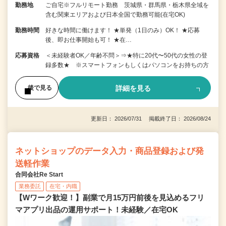
勤務地
ご自宅※フルリモート勤務 茨城県・群馬県・栃木県全域を
含む関東エリアおよび日本全国で勤務可能(在宅OK)
勤務時間
好きな時間に働けます！ ★単発（1日のみ）OK！ ★応募
後、即お仕事開始も可！ ★在…
応募資格
＜未経験者OK／年齢不問＞⇒★特に20代〜50代の女性の登
録多数★ ※スマートフォンもしくはパソコンをお持ちの方
詳細を見る
後で見る
更新日： 2026/07/31 掲載終了日： 2026/08/24
ネットショップのデータ入力・商品登録および発
送軽作業
合同会社Re Start
業務委託
在宅・内職
【Wワーク歓迎！】副業で月15万円前後を見込めるフリ
マアプリ出品の運用サポート！未経験／在宅OK