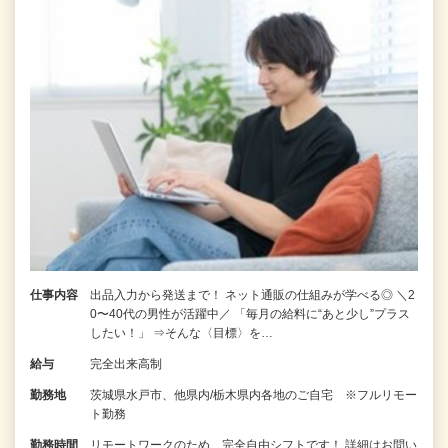
仕事内容
出品入力から発送まで！ ネット通販の仕組みが学べる◎ ＼2
0〜40代の男性が活躍中／ 「毎月の給料に“あと少し”プラス
したい！」 ⇒そんな〈目標〉を…
給与
完全出来高制
勤務地
茨城県水戸市、他県内/栃木県内各地のご自宅 ※フルリモー
ト勤務
勤務時間
リモートワークのため、完全自由シフトです！ 詳細はお問い