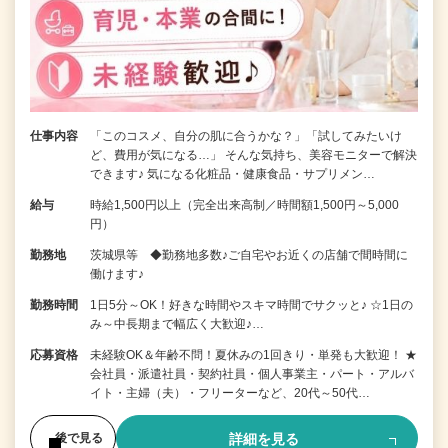
仕事内容
「このコスメ、自分の肌に合うかな？」「試してみたいけ
ど、費用が気になる…」 そんな気持ち、美容モニターで解決
できます♪ 気になる化粧品・健康食品・サプリメン…
給与
時給1,500円以上（完全出来高制／時間額1,500円～5,000
円）
勤務地
茨城県等 ◆勤務地多数♪ご自宅やお近くの店舗で間時間に
働けます♪
勤務時間
1日5分～OK！好きな時間やスキマ時間でサクッと♪ ☆1日の
み～中長期まで幅広く大歓迎♪…
応募資格
未経験OK＆年齢不問！夏休みの1回きり・単発も大歓迎！ ★
会社員・派遣社員・契約社員・個人事業主・パート・アルバ
イト・主婦（夫）・フリーターなど、20代～50代…
詳細を見る
後で見る