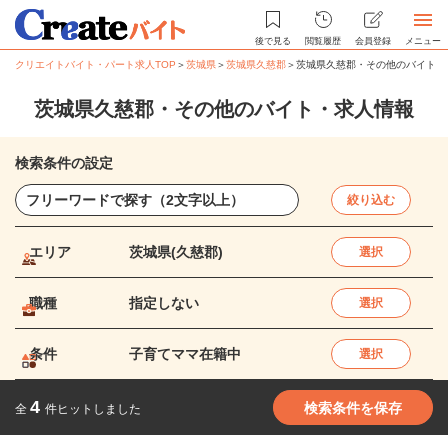
後で見る
閲覧履歴
会員登録
メニュー
クリエイトバイト・パート求人TOP
＞
茨城県
＞
茨城県久慈郡
＞
茨城県久慈郡・その他のバイト・
茨城県久慈郡・その他のバイト・求人情報
検索条件の設定
絞り込む
エリア
茨城県(久慈郡)
選択
職種
指定しない
選択
条件
子育てママ在籍中
選択
4
検索条件を保存
全
件ヒットしました