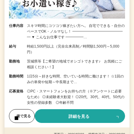
仕事内容
スキマ時間にコツコツ稼ぎたい方へ。 自宅でできる・自分の
ペースでOK・ノルマなし！ ━━━━━━━━━━━━━━
━ ▼ こんなお仕事です ━━━━━…
給与
時給1,500円以上（完全出来高制／時間額1,500円～5,000
円）
勤務地
茨城県等【ご希望の地域でオシゴトできます♪ お気軽にご
相談ください！】
勤務時間
1日5分～好きな時間、空いている時間に働けます！ ☆1回の
みの単発や短期～中長期まで…
応募資格
◎PC・スマートフォンをお持ちの方（※アンケートに必要
なため） ◎未経験者大歓迎！ ◎20代、30代、40代、50代の
女性の登録多数 ◎年齢不問
詳細を見る
後で見る