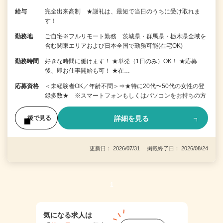
給与
完全出来高制 ★謝礼は、最短で当日のうちに受け取れま
す！
勤務地
ご自宅※フルリモート勤務 茨城県・群馬県・栃木県全域を
含む関東エリアおよび日本全国で勤務可能(在宅OK)
勤務時間
好きな時間に働けます！ ★単発（1日のみ）OK！ ★応募
後、即お仕事開始も可！ ★在…
応募資格
＜未経験者OK／年齢不問＞⇒★特に20代〜50代の女性の登
録多数★ ※スマートフォンもしくはパソコンをお持ちの方
詳細を見る
後で見る
更新日： 2026/07/31 掲載終了日： 2026/08/24
1
気になる求人は