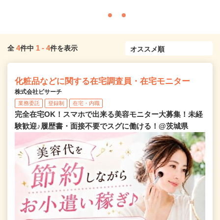
4
1
-
4
全
件中
件を表示
化粧品などに関する在宅調査員・在宅モニター
株式会社ビサーチ
業務委託
登録制
在宅・内職
完全在宅OK！スマホで出来る美容モニター大募集！未経
験歓迎♪履歴書・面接不要でスグに働ける！@茨城県