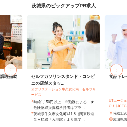
茨城県のピックアップPR求人
の調理補助
セルフガソリンスタンド・コンビ
食品トレ
ニの店舗スタッ...
オブリステーション牛久女化南 セルフサ
ービス
UTエージェ
時給1,150円以上 ※勤務による ★
CU《JCEG1
危険物取扱資格所持者はプラ...
時給1,2
茨城県牛久市女化町411-8（関東鉄道
竜ヶ崎線「入地駅」より車で...
茨城県