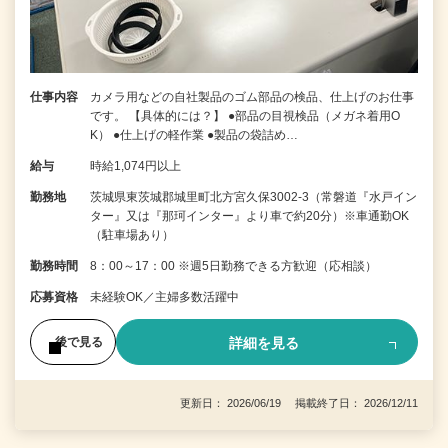
仕事内容
カメラ用などの自社製品のゴム部品の検品、仕上げのお仕事
です。 【具体的には？】 ●部品の目視検品（メガネ着用O
K） ●仕上げの軽作業 ●製品の袋詰め…
給与
時給1,074円以上
勤務地
茨城県東茨城郡城里町北方宮久保3002-3（常磐道『水戸イン
ター』又は『那珂インター』より車で約20分）※車通勤OK
（駐車場あり）
勤務時間
8：00～17：00 ※週5日勤務できる方歓迎（応相談）
応募資格
未経験OK／主婦多数活躍中
詳細を見る
後で見る
更新日： 2026/06/19 掲載終了日： 2026/12/11