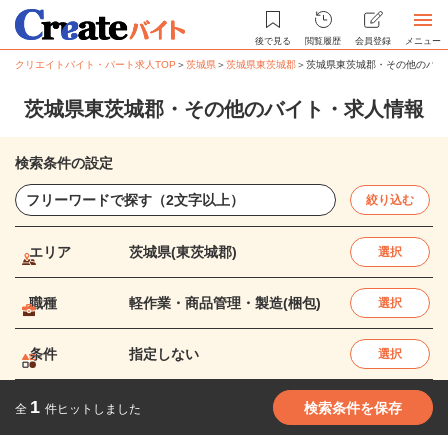
後で見る
閲覧履歴
会員登録
メニュー
クリエイトバイト・パート求人TOP
＞
茨城県
＞
茨城県東茨城郡
＞
茨城県東茨城郡・その他のバイ
茨城県東茨城郡・その他のバイト・求人情報
検索条件の設定
絞り込む
エリア
茨城県(東茨城郡)
選択
職種
軽作業・商品管理・製造(梱包)
選択
条件
指定しない
選択
1
検索条件を保存
全
件ヒットしました