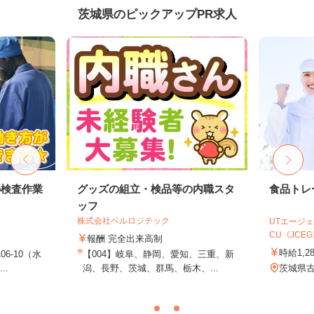
茨城県のピックアップPR求人
の検査作業
グッズの組立・検品等の内職スタ
食品トレ
ッフ
株式会社ベルロジテック
UTエージェ
CU《JCEG1
報酬 完全出来高制
時給1,2
6‐10（水
【004】岐阜、静岡、愛知、三重、新
..
潟、長野、茨城、群馬、栃木、...
茨城県