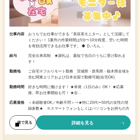
仕事内容
おうちでお仕事ができる『美容系モニター』として活躍して
ください！ 1案件の作業時間は5分〜10分程度。空いた時間
を有効活用できるお仕事です。 ◆【いろん…
給与
完全出来高制 ★謝礼は、最短で当日のうちに受け取れま
す！
勤務地
ご自宅※フルリモート勤務 茨城県・群馬県・栃木県全域を
含む関東エリアおよび日本全国で勤務可能(在宅OK)
勤務時間
好きな時間に働けます！ ★単発（1日のみ）OK！ ★応募
後、即お仕事開始も可！ ★在…
応募資格
＜未経験者OK／年齢不問＞⇒★特に20代〜50代の女性の登
録多数★ ※スマートフォンもしくはパソコンをお持ちの方
詳細を見る
後で見る