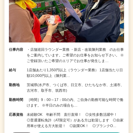
仕事内容
・店舗巡回ラウンダー業務 ・新店・改装陳列業務 のお仕事
をご案内しています。ご希望のお仕事をお知らせ下さい。 ※
ご登録頂いたご希望のエリアでお仕事が発生しま…
給与
1店舗あたり1,350円以上（ラウンダー業務） 1店舗当たり日
額10,000円以上（陳列業…
勤務地
茨城県(水戸市、つくば市、日立市、ひたちなか市、土浦市、
古河市、取手市、筑西市)
勤務時間
［時間］9：00～17：00の内、ご自身の勤務可能な時間で働
けます。 ※半日のみの場合も…
応募資格
未経験OK 年齢不問 直行直帰！ ◎女性多数活躍中！
◎普通運転免許（AT限定可）がある方は歓迎します ◎自家
用車が使える方大歓迎！ ◎副業OK！ ◎ブランクO…