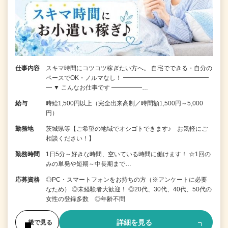
仕事内容
スキマ時間にコツコツ稼ぎたい方へ。 自宅でできる・自分の
ペースでOK・ノルマなし！ ━━━━━━━━━━━━━━
━ ▼ こんなお仕事です ━━━━━…
給与
時給1,500円以上（完全出来高制／時間額1,500円～5,000
円）
勤務地
茨城県等【ご希望の地域でオシゴトできます♪ お気軽にご
相談ください！】
勤務時間
1日5分～好きな時間、空いている時間に働けます！ ☆1回の
みの単発や短期～中長期まで…
応募資格
◎PC・スマートフォンをお持ちの方（※アンケートに必要
なため） ◎未経験者大歓迎！ ◎20代、30代、40代、50代の
女性の登録多数 ◎年齢不問
詳細を見る
後で見る