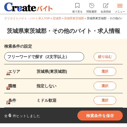
後で見る
閲覧履歴
会員登録
メニュー
クリエイトバイト・パート求人TOP
＞
茨城県
＞
茨城県東茨城郡
＞
茨城県東茨城郡・その他のバイ
茨城県東茨城郡・その他のバイト・求人情報
検索条件の設定
絞り込む
エリア
茨城県(東茨城郡)
選択
職種
指定しない
選択
条件
ミドル歓迎
選択
6
検索条件を保存
全
件ヒットしました