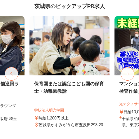
茨城県のピックアップPR求人
店舗巡回ラ
保育園または認定こども園の保育
マンショ
士・幼稚園教諭
検査作業
光テクノサ
（ラウンダ
学校法人明光学園
.
日給10,
時給1,200円以上
阪府 埼玉
千葉県柏
茨城県かすみがうら市五反田298-20
県、東京2