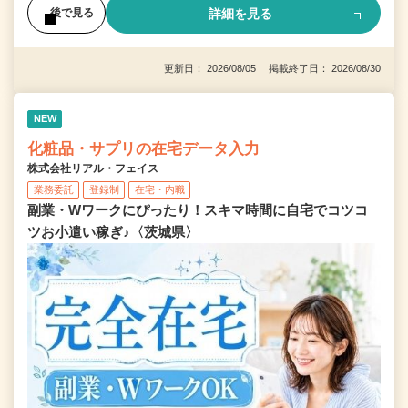
詳細を見る
後で見る
更新日： 2026/08/05 掲載終了日： 2026/08/30
NEW
化粧品・サプリの在宅データ入力
株式会社リアル・フェイス
業務委託
登録制
在宅・内職
副業・Wワークにぴったり！スキマ時間に自宅でコツコ
ツお小遣い稼ぎ♪〈茨城県〉