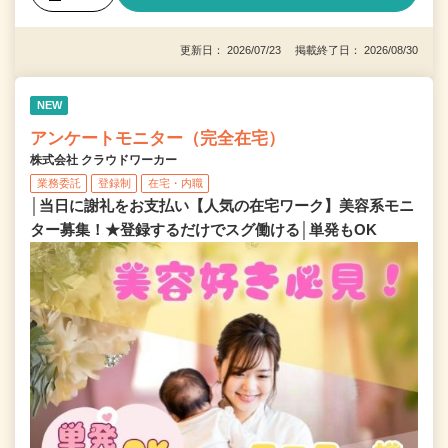
更新日： 2026/07/23 掲載終了日： 2026/08/30
NEW
アンケートモニター（完全在宅）
株式会社 クラウドワーカー
業務委託
登録制
在宅・内職
│当日に謝礼をお支払い【人気の在宅ワーク】美容系モニ
ター募集！★登録するだけでスグ働ける│単発もOK