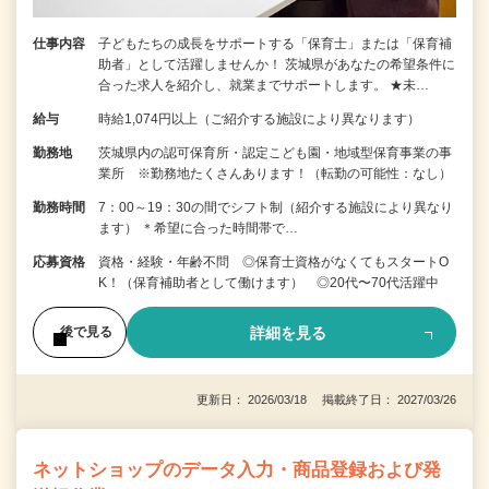
仕事内容
子どもたちの成長をサポートする「保育士」または「保育補
助者」として活躍しませんか！ 茨城県があなたの希望条件に
合った求人を紹介し、就業までサポートします。 ★未…
給与
時給1,074円以上（ご紹介する施設により異なります）
勤務地
茨城県内の認可保育所・認定こども園・地域型保育事業の事
業所 ※勤務地たくさんあります！（転勤の可能性：なし）
勤務時間
7：00～19：30の間でシフト制（紹介する施設により異なり
ます） ＊希望に合った時間帯で…
応募資格
資格・経験・年齢不問 ◎保育士資格がなくてもスタートO
K！（保育補助者として働けます） ◎20代〜70代活躍中
詳細を見る
後で見る
更新日： 2026/03/18 掲載終了日： 2027/03/26
ネットショップのデータ入力・商品登録および発