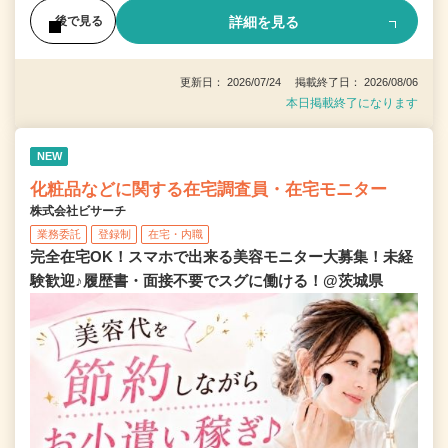
詳細を見る
後で見る
更新日： 2026/07/24 掲載終了日： 2026/08/06
本日掲載終了になります
NEW
化粧品などに関する在宅調査員・在宅モニター
株式会社ビサーチ
業務委託
登録制
在宅・内職
完全在宅OK！スマホで出来る美容モニター大募集！未経
験歓迎♪履歴書・面接不要でスグに働ける！@茨城県