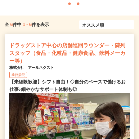
6
1
-
6
全
件中
件を表示
ドラッグストア中心の店舗巡回ラウンダー・陳列
スタッフ（食品・化粧品・健康食品、飲料メーカ
ー等）
株式会社 アールネクスト
業務委託
【未経験歓迎】シフト自由！◇自分のペースで働けるお
仕事♪細やかなサポート体制も◎