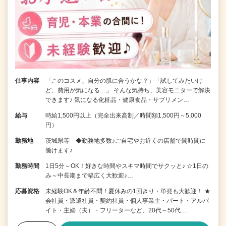
仕事内容
「このコスメ、自分の肌に合うかな？」「試してみたいけ
ど、費用が気になる…」 そんな気持ち、美容モニターで解決
できます♪ 気になる化粧品・健康食品・サプリメン…
給与
時給1,500円以上（完全出来高制／時間額1,500円～5,000
円）
勤務地
茨城県等 ◆勤務地多数♪ご自宅やお近くの店舗で間時間に
働けます♪
勤務時間
1日5分～OK！好きな時間やスキマ時間でサクッと♪ ☆1日の
み～中長期まで幅広く大歓迎♪…
応募資格
未経験OK＆年齢不問！夏休みの1回きり・単発も大歓迎！ ★
会社員・派遣社員・契約社員・個人事業主・パート・アルバ
イト・主婦（夫）・フリーターなど、20代～50代…