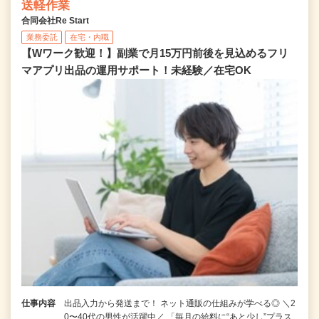
送軽作業
合同会社Re Start
業務委託
在宅・内職
【Wワーク歓迎！】副業で月15万円前後を見込めるフリ
マアプリ出品の運用サポート！未経験／在宅OK
仕事内容
出品入力から発送まで！ ネット通販の仕組みが学べる◎ ＼2
0〜40代の男性が活躍中／ 「毎月の給料に“あと少し”プラス