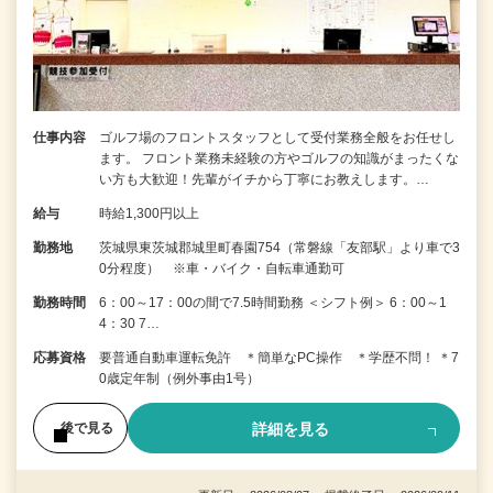
仕事内容
ゴルフ場のフロントスタッフとして受付業務全般をお任せし
ます。 フロント業務未経験の方やゴルフの知識がまったくな
い方も大歓迎！先輩がイチから丁寧にお教えします。…
給与
時給1,300円以上
勤務地
茨城県東茨城郡城里町春園754（常磐線「友部駅」より車で3
0分程度） ※車・バイク・自転車通勤可
勤務時間
6：00～17：00の間で7.5時間勤務 ＜シフト例＞ 6：00～1
4：30 7…
応募資格
要普通自動車運転免許 ＊簡単なPC操作 ＊学歴不問！ ＊7
0歳定年制（例外事由1号）
詳細を見る
後で見る