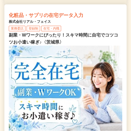
化粧品・サプリの在宅データ入力
株式会社リアル・フェイス
業務委託
登録制
在宅・内職
副業・Wワークにぴったり！スキマ時間に自宅でコツコ
ツお小遣い稼ぎ♪〈茨城県〉