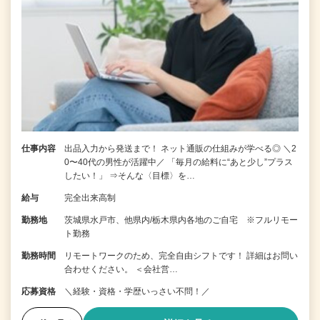
仕事内容
出品入力から発送まで！ ネット通販の仕組みが学べる◎ ＼2
0〜40代の男性が活躍中／ 「毎月の給料に“あと少し”プラス
したい！」 ⇒そんな〈目標〉を…
給与
完全出来高制
勤務地
茨城県水戸市、他県内/栃木県内各地のご自宅 ※フルリモー
ト勤務
勤務時間
リモートワークのため、完全自由シフトです！ 詳細はお問い
合わせください。 ＜会社営…
応募資格
＼経験・資格・学歴いっさい不問！／