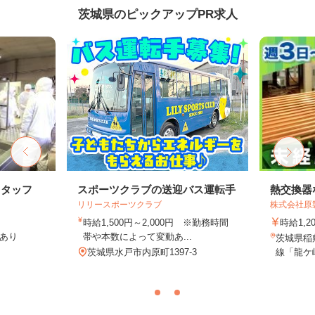
茨城県のピックアップPR求人
スタッフ
スポーツクラブの送迎バス運転手
熱交換器
リリースポーツクラブ
株式会社原
時給1,500円～2,000円 ※勤務時間
時給1,2
当あり
帯や本数によって変動あ...
茨城県稲敷
茨城県水戸市内原町1397-3
線「龍ケ