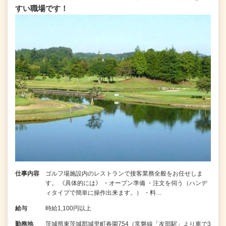
すい職場です！
仕事内容
ゴルフ場施設内のレストランで接客業務全般をお任せしま
す。 《具体的には》 ・オープン準備 ・注文を伺う（ハンデ
ィタイプで簡単に操作出来ます。） ・料…
給与
時給1,100円以上
勤務地
茨城県東茨城郡城里町春園754（常磐線「友部駅」より車で3