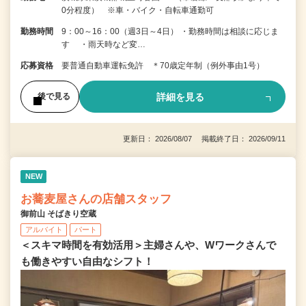
0分程度） ※車・バイク・自転車通勤可
勤務時間
9：00～16：00（週3日～4日） ・勤務時間は相談に応じま
す ・雨天時など変…
応募資格
要普通自動車運転免許 ＊70歳定年制（例外事由1号）
詳細を見る
後で見る
更新日： 2026/08/07 掲載終了日： 2026/09/11
NEW
お蕎麦屋さんの店舗スタッフ
御前山 そばきり空蔵
アルバイト
パート
＜スキマ時間を有効活用＞主婦さんや、Wワークさんで
も働きやすい自由なシフト！