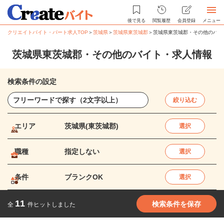
後で見る
閲覧履歴
会員登録
メニュー
クリエイトバイト・パート求人TOP
＞
茨城県
＞
茨城県東茨城郡
＞
茨城県東茨城郡・その他のバイ
茨城県東茨城郡・その他のバイト・求人情報
検索条件の設定
絞り込む
エリア
茨城県(東茨城郡)
選択
職種
指定しない
選択
条件
ブランクOK
選択
11
検索条件を保存
全
件ヒットしました