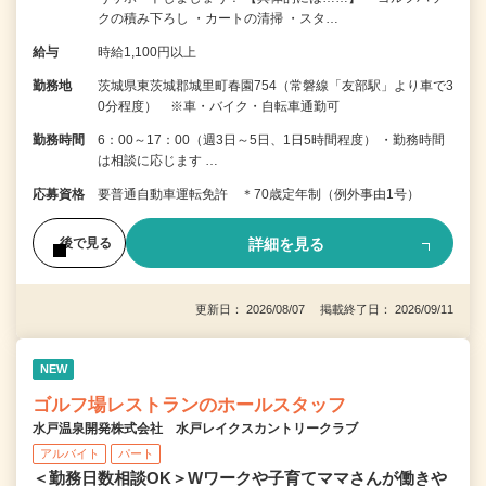
クの積み下ろし ・カートの清掃 ・スタ…
給与
時給1,100円以上
勤務地
茨城県東茨城郡城里町春園754（常磐線「友部駅」より車で3
0分程度） ※車・バイク・自転車通勤可
勤務時間
6：00～17：00（週3日～5日、1日5時間程度） ・勤務時間
は相談に応じます …
応募資格
要普通自動車運転免許 ＊70歳定年制（例外事由1号）
詳細を見る
後で見る
更新日： 2026/08/07 掲載終了日： 2026/09/11
NEW
ゴルフ場レストランのホールスタッフ
水戸温泉開発株式会社 水戸レイクスカントリークラブ
アルバイト
パート
＜勤務日数相談OK＞Wワークや子育てママさんが働きや