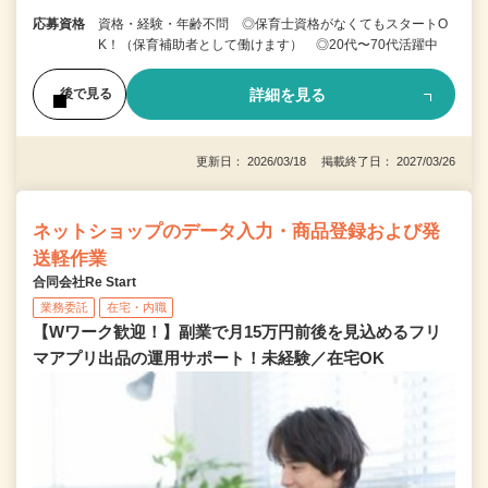
応募資格
資格・経験・年齢不問 ◎保育士資格がなくてもスタートO
K！（保育補助者として働けます） ◎20代〜70代活躍中
詳細を見る
後で見る
更新日： 2026/03/18 掲載終了日： 2027/03/26
ネットショップのデータ入力・商品登録および発
送軽作業
合同会社Re Start
業務委託
在宅・内職
【Wワーク歓迎！】副業で月15万円前後を見込めるフリ
マアプリ出品の運用サポート！未経験／在宅OK