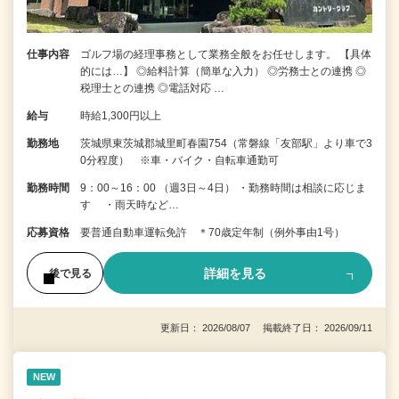
仕事内容
ゴルフ場の経理事務として業務全般をお任せします。 【具体
的には…】 ◎給料計算（簡単な入力） ◎労務士との連携 ◎
税理士との連携 ◎電話対応 …
給与
時給1,300円以上
勤務地
茨城県東茨城郡城里町春園754（常磐線「友部駅」より車で3
0分程度） ※車・バイク・自転車通勤可
勤務時間
9：00～16：00 （週3日～4日） ・勤務時間は相談に応じま
す ・雨天時など…
応募資格
要普通自動車運転免許 ＊70歳定年制（例外事由1号）
詳細を見る
後で見る
更新日： 2026/08/07 掲載終了日： 2026/09/11
NEW