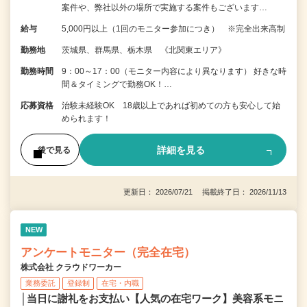
案件や、弊社以外の場所で実施する案件もございます…
給与
5,000円以上（1回のモニター参加につき） ※完全出来高制
勤務地
茨城県、群馬県、栃木県 《北関東エリア》
勤務時間
9：00～17：00（モニター内容により異なります） 好きな時
間＆タイミングで勤務OK！…
応募資格
治験未経験OK 18歳以上であれば初めての方も安心して始
められます！
詳細を見る
後で見る
更新日： 2026/07/21 掲載終了日： 2026/11/13
NEW
アンケートモニター（完全在宅）
株式会社 クラウドワーカー
業務委託
登録制
在宅・内職
│当日に謝礼をお支払い【人気の在宅ワーク】美容系モニ