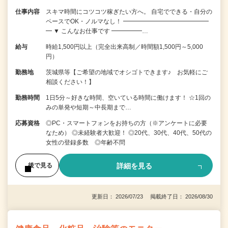
仕事内容
スキマ時間にコツコツ稼ぎたい方へ。 自宅でできる・自分の
ペースでOK・ノルマなし！ ━━━━━━━━━━━━━━
━ ▼ こんなお仕事です ━━━━━…
給与
時給1,500円以上（完全出来高制／時間額1,500円～5,000
円）
勤務地
茨城県等【ご希望の地域でオシゴトできます♪ お気軽にご
相談ください！】
勤務時間
1日5分～好きな時間、空いている時間に働けます！ ☆1回の
みの単発や短期～中長期まで…
応募資格
◎PC・スマートフォンをお持ちの方（※アンケートに必要
なため） ◎未経験者大歓迎！ ◎20代、30代、40代、50代の
女性の登録多数 ◎年齢不問
詳細を見る
後で見る
更新日： 2026/07/23 掲載終了日： 2026/08/30