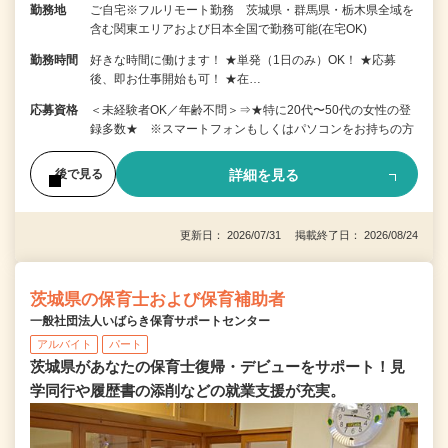
勤務地
ご自宅※フルリモート勤務 茨城県・群馬県・栃木県全域を
含む関東エリアおよび日本全国で勤務可能(在宅OK)
勤務時間
好きな時間に働けます！ ★単発（1日のみ）OK！ ★応募
後、即お仕事開始も可！ ★在…
応募資格
＜未経験者OK／年齢不問＞⇒★特に20代〜50代の女性の登
録多数★ ※スマートフォンもしくはパソコンをお持ちの方
詳細を見る
後で見る
更新日： 2026/07/31 掲載終了日： 2026/08/24
茨城県の保育士および保育補助者
一般社団法人いばらき保育サポートセンター
アルバイト
パート
茨城県があなたの保育士復帰・デビューをサポート！見
学同行や履歴書の添削などの就業支援が充実。