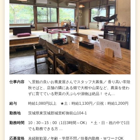
仕事内容
＼景観の良いお蕎麦屋さんでスタッフ大募集／ 香り高い常陸
秋そばと、店舗の隣にある畑で大根や山菜など、農薬を使わ
ずに育てている野菜の天ぷらや漬物は絶品！ そん…
給与
時給1,080円以上 ★土：時給1,130円／日祝：時給1,200円
勤務地
茨城県東茨城郡城里町御前山104-1
勤務時間
10：30～15：00（1日3時間～OK） ＊土・日・祝の中で1日
でも勤務できる方 …
応募資格
未経験歓迎／年齢・学歴不問／扶養内勤務・ＷワークOK