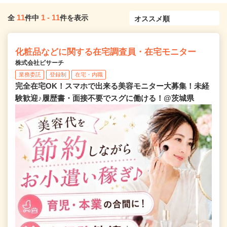
11
1
-
11
全
件中
件を表示
化粧品などに関する在宅調査員・在宅モニター
株式会社ビサーチ
業務委託
登録制
在宅・内職
完全在宅OK！スマホで出来る美容モニター大募集！未経
験歓迎♪履歴書・面接不要でスグに働ける！@茨城県