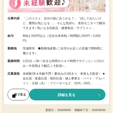
仕事内容
「このコスメ、自分の肌に合うかな？」「試してみたいけ
ど、費用が気になる…」 そんな気持ち、美容モニターで解決
できます♪ 気になる化粧品・健康食品・サプリメン…
給与
時給1,500円以上（完全出来高制／時間額1,500円～5,000
円）
勤務地
茨城県等 ◆勤務地多数♪ご自宅やお近くの店舗で間時間に
働けます♪
勤務時間
1日5分～OK！好きな時間やスキマ時間でサクッと♪ ☆1日の
み～中長期まで幅広く大歓迎♪…
応募資格
未経験OK＆年齢不問！夏休みの1回きり・単発も大歓迎！ ★
会社員・派遣社員・契約社員・個人事業主・パート・アルバ
イト・主婦（夫）・フリーターなど、20代～50代…
詳細を見る
後で見る
更新日： 2026/08/05 掲載終了日： 2026/08/30