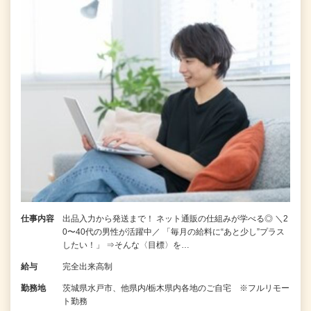
仕事内容
出品入力から発送まで！ ネット通販の仕組みが学べる◎ ＼2
0〜40代の男性が活躍中／ 「毎月の給料に“あと少し”プラス
したい！」 ⇒そんな〈目標〉を…
給与
完全出来高制
勤務地
茨城県水戸市、他県内/栃木県内各地のご自宅 ※フルリモー
ト勤務