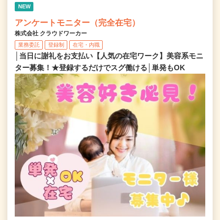
NEW
アンケートモニター（完全在宅）
株式会社 クラウドワーカー
業務委託
登録制
在宅・内職
│当日に謝礼をお支払い【人気の在宅ワーク】美容系モニ
ター募集！★登録するだけでスグ働ける│単発もOK