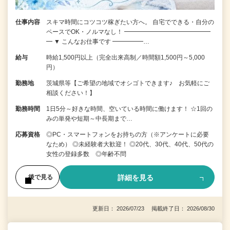
仕事内容
スキマ時間にコツコツ稼ぎたい方へ。 自宅でできる・自分の
ペースでOK・ノルマなし！ ━━━━━━━━━━━━━━
━ ▼ こんなお仕事です ━━━━━…
給与
時給1,500円以上（完全出来高制／時間額1,500円～5,000
円）
勤務地
茨城県等【ご希望の地域でオシゴトできます♪ お気軽にご
相談ください！】
勤務時間
1日5分～好きな時間、空いている時間に働けます！ ☆1回の
みの単発や短期～中長期まで…
応募資格
◎PC・スマートフォンをお持ちの方（※アンケートに必要
なため） ◎未経験者大歓迎！ ◎20代、30代、40代、50代の
女性の登録多数 ◎年齢不問
詳細を見る
後で見る
更新日： 2026/07/23 掲載終了日： 2026/08/30