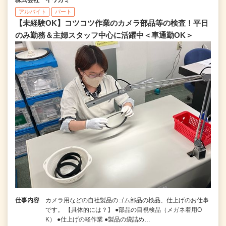
アルバイト
パート
【未経験OK】コツコツ作業のカメラ部品等の検査！平日
のみ勤務＆主婦スタッフ中心に活躍中＜車通勤OK＞
仕事内容
カメラ用などの自社製品のゴム部品の検品、仕上げのお仕事
です。 【具体的には？】 ●部品の目視検品（メガネ着用O
K） ●仕上げの軽作業 ●製品の袋詰め…