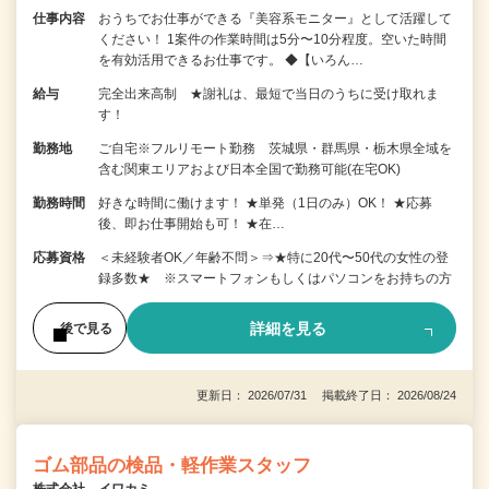
仕事内容
おうちでお仕事ができる『美容系モニター』として活躍して
ください！ 1案件の作業時間は5分〜10分程度。空いた時間
を有効活用できるお仕事です。 ◆【いろん…
給与
完全出来高制 ★謝礼は、最短で当日のうちに受け取れま
す！
勤務地
ご自宅※フルリモート勤務 茨城県・群馬県・栃木県全域を
含む関東エリアおよび日本全国で勤務可能(在宅OK)
勤務時間
好きな時間に働けます！ ★単発（1日のみ）OK！ ★応募
後、即お仕事開始も可！ ★在…
応募資格
＜未経験者OK／年齢不問＞⇒★特に20代〜50代の女性の登
録多数★ ※スマートフォンもしくはパソコンをお持ちの方
詳細を見る
後で見る
更新日： 2026/07/31 掲載終了日： 2026/08/24
ゴム部品の検品・軽作業スタッフ
株式会社 イワカミ