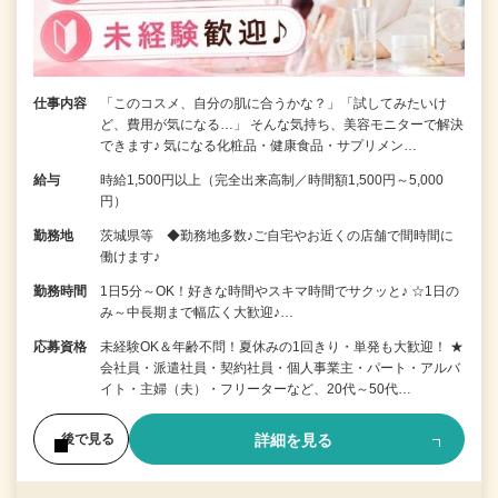
仕事内容
「このコスメ、自分の肌に合うかな？」「試してみたいけ
ど、費用が気になる…」 そんな気持ち、美容モニターで解決
できます♪ 気になる化粧品・健康食品・サプリメン…
給与
時給1,500円以上（完全出来高制／時間額1,500円～5,000
円）
勤務地
茨城県等 ◆勤務地多数♪ご自宅やお近くの店舗で間時間に
働けます♪
勤務時間
1日5分～OK！好きな時間やスキマ時間でサクッと♪ ☆1日の
み～中長期まで幅広く大歓迎♪…
応募資格
未経験OK＆年齢不問！夏休みの1回きり・単発も大歓迎！ ★
会社員・派遣社員・契約社員・個人事業主・パート・アルバ
イト・主婦（夫）・フリーターなど、20代～50代…
詳細を見る
後で見る