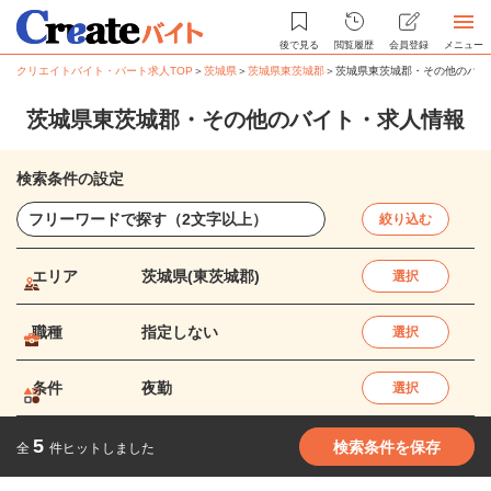
後で見る
閲覧履歴
会員登録
メニュー
クリエイトバイト・パート求人TOP
＞
茨城県
＞
茨城県東茨城郡
＞
茨城県東茨城郡・その他のバイ
茨城県東茨城郡・その他のバイト・求人情報
検索条件の設定
絞り込む
エリア
茨城県(東茨城郡)
選択
職種
指定しない
選択
条件
夜勤
選択
5
検索条件を保存
全
件ヒットしました