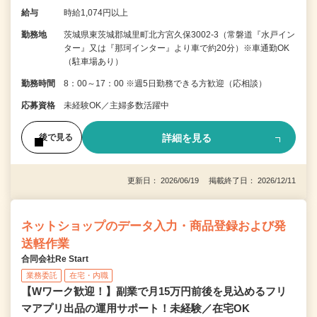
給与
時給1,074円以上
勤務地
茨城県東茨城郡城里町北方宮久保3002-3（常磐道『水戸イン
ター』又は『那珂インター』より車で約20分）※車通勤OK
（駐車場あり）
勤務時間
8：00～17：00 ※週5日勤務できる方歓迎（応相談）
応募資格
未経験OK／主婦多数活躍中
詳細を見る
後で見る
更新日： 2026/06/19 掲載終了日： 2026/12/11
ネットショップのデータ入力・商品登録および発
送軽作業
合同会社Re Start
業務委託
在宅・内職
【Wワーク歓迎！】副業で月15万円前後を見込めるフリ
マアプリ出品の運用サポート！未経験／在宅OK