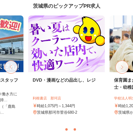
茨城県のピックアップPR求人
舗スタッフ
DVD・漫画などの品出し、レジ
保育園ま
士・幼稚
 ※働き方に
利根書店 那珂店
学校法人明
...
時給1,075円～1,344円
時給1,2
5（「鹿島
..
茨城県那珂市菅谷680-2
茨城県か