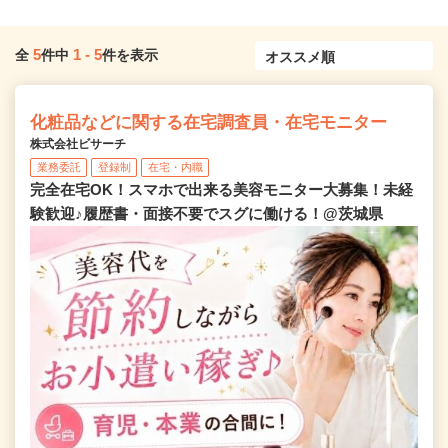
5
1
-
5
全
件中
件を表示
化粧品などに関する在宅調査員・在宅モニター
株式会社ビサーチ
業務委託
登録制
在宅・内職
完全在宅OK！スマホで出来る美容モニター大募集！未経
験歓迎♪履歴書・面接不要でスグに働ける！@茨城県