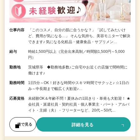
仕事内容
「このコスメ、自分の肌に合うかな？」「試してみたいけ
ど、費用が気になる…」 そんな気持ち、美容モニターで解決
できます♪ 気になる化粧品・健康食品・サプリメン…
給与
時給1,500円以上（完全出来高制／時間額1,500円～5,000
円）
勤務地
茨城県等 ◆勤務地多数♪ご自宅やお近くの店舗で間時間に
働けます♪
勤務時間
1日5分～OK！好きな時間やスキマ時間でサクッと♪ ☆1日の
み～中長期まで幅広く大歓迎♪…
応募資格
未経験OK＆年齢不問！夏休みの1回きり・単発も大歓迎！ ★
会社員・派遣社員・契約社員・個人事業主・パート・アルバ
イト・主婦（夫）・フリーターなど、20代～50代…
詳細を見る
後で見る