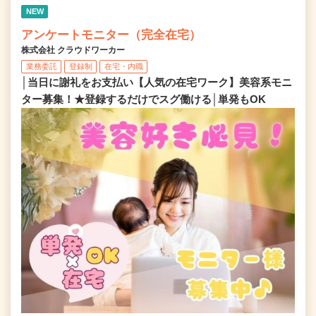
NEW
アンケートモニター（完全在宅）
株式会社 クラウドワーカー
業務委託
登録制
在宅・内職
│当日に謝礼をお支払い【人気の在宅ワーク】美容系モニ
ター募集！★登録するだけでスグ働ける│単発もOK