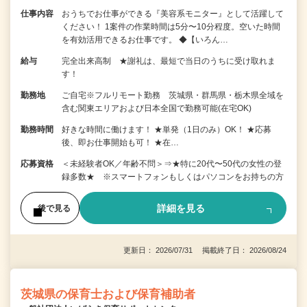
仕事内容
おうちでお仕事ができる『美容系モニター』として活躍して
ください！ 1案件の作業時間は5分〜10分程度。空いた時間
を有効活用できるお仕事です。 ◆【いろん…
給与
完全出来高制 ★謝礼は、最短で当日のうちに受け取れま
す！
勤務地
ご自宅※フルリモート勤務 茨城県・群馬県・栃木県全域を
含む関東エリアおよび日本全国で勤務可能(在宅OK)
勤務時間
好きな時間に働けます！ ★単発（1日のみ）OK！ ★応募
後、即お仕事開始も可！ ★在…
応募資格
＜未経験者OK／年齢不問＞⇒★特に20代〜50代の女性の登
録多数★ ※スマートフォンもしくはパソコンをお持ちの方
詳細を見る
後で見る
更新日： 2026/07/31 掲載終了日： 2026/08/24
茨城県の保育士および保育補助者