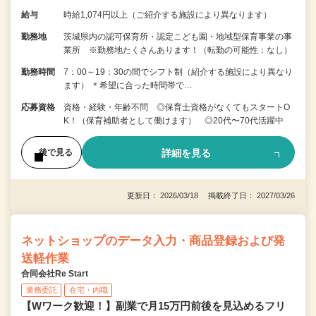
給与
時給1,074円以上（ご紹介する施設により異なります）
勤務地
茨城県内の認可保育所・認定こども園・地域型保育事業の事
業所 ※勤務地たくさんあります！（転勤の可能性：なし）
勤務時間
7：00～19：30の間でシフト制（紹介する施設により異なり
ます） ＊希望に合った時間帯で…
応募資格
資格・経験・年齢不問 ◎保育士資格がなくてもスタートO
K！（保育補助者として働けます） ◎20代〜70代活躍中
詳細を見る
後で見る
更新日： 2026/03/18 掲載終了日： 2027/03/26
ネットショップのデータ入力・商品登録および発
送軽作業
合同会社Re Start
業務委託
在宅・内職
【Wワーク歓迎！】副業で月15万円前後を見込めるフリ