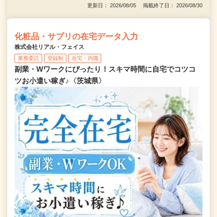
更新日： 2026/08/05 掲載終了日： 2026/08/30
化粧品・サプリの在宅データ入力
株式会社リアル・フェイス
業務委託
登録制
在宅・内職
副業・Wワークにぴったり！スキマ時間に自宅でコツコ
ツお小遣い稼ぎ♪〈茨城県〉