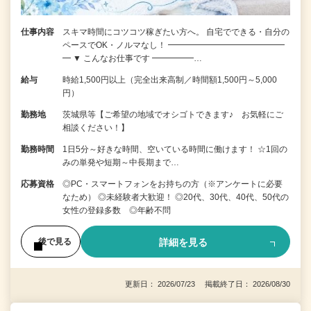
仕事内容
スキマ時間にコツコツ稼ぎたい方へ。 自宅でできる・自分の
ペースでOK・ノルマなし！ ━━━━━━━━━━━━━━
━ ▼ こんなお仕事です ━━━━━…
給与
時給1,500円以上（完全出来高制／時間額1,500円～5,000
円）
勤務地
茨城県等【ご希望の地域でオシゴトできます♪ お気軽にご
相談ください！】
勤務時間
1日5分～好きな時間、空いている時間に働けます！ ☆1回の
みの単発や短期～中長期まで…
応募資格
◎PC・スマートフォンをお持ちの方（※アンケートに必要
なため） ◎未経験者大歓迎！ ◎20代、30代、40代、50代の
女性の登録多数 ◎年齢不問
詳細を見る
後で見る
更新日： 2026/07/23 掲載終了日： 2026/08/30