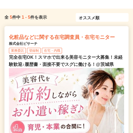
5
1
-
5
全
件中
件を表示
化粧品などに関する在宅調査員・在宅モニター
株式会社ビサーチ
業務委託
登録制
在宅・内職
完全在宅OK！スマホで出来る美容モニター大募集！未経
験歓迎♪履歴書・面接不要でスグに働ける！@茨城県