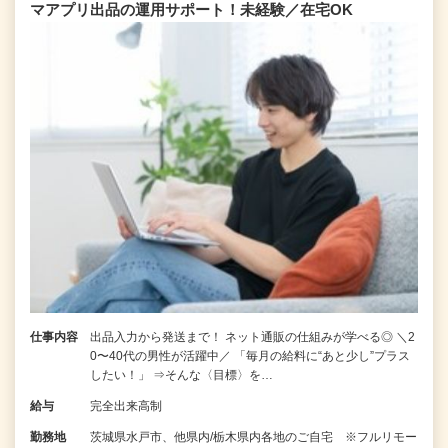
マアプリ出品の運用サポート！未経験／在宅OK
仕事内容
出品入力から発送まで！ ネット通販の仕組みが学べる◎ ＼2
0〜40代の男性が活躍中／ 「毎月の給料に“あと少し”プラス
したい！」 ⇒そんな〈目標〉を…
給与
完全出来高制
勤務地
茨城県水戸市、他県内/栃木県内各地のご自宅 ※フルリモー