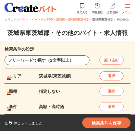
後で見る
閲覧履歴
会員登録
メニュー
クリエイトバイト・パート求人TOP
＞
茨城県
＞
茨城県東茨城郡
＞
茨城県東茨城郡・その他のバイ
茨城県東茨城郡・その他のバイト・求人情報
検索条件の設定
絞り込む
エリア
茨城県(東茨城郡)
選択
職種
指定しない
選択
条件
高額・高時給
選択
5
検索条件を保存
全
件ヒットしました