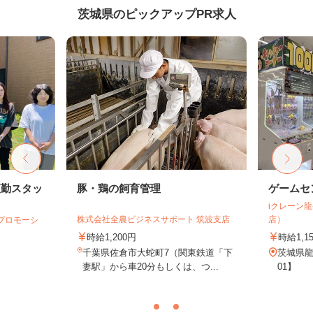
茨城県のピックアップPR求人
夜勤スタッ
豚・鶏の飼育管理
ゲームセ
iクレーン
株式会社全農ビジネスサポート 筑波支店
店）
プロモーシ
時給1,200円
時給1,1
千葉県佐倉市大蛇町7（関東鉄道「下
茨城県龍
妻駅」から車20分もしくは、つ...
01】