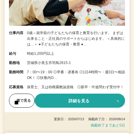
仕事内容
0歳～就学前の子どもたちの保育と教育を行います。 まずは
出来ること・正社員のサポートからはじめます。 ＜具体的に
は…＞ ●子どもたちの保育・教育 ●…
給与
時給1,200円以上
勤務地
茨城県小美玉市羽鳥2815-1
勤務時間
7：00〜19：00 ◎早番・遅番有 ◎1日4時間〜・週3日〜相談
OK！ ◎扶養内O…
応募資格
保育士、又は幼稚園教諭資格 ◎新卒・中途問わず受付中！
詳細を見る
後で見る
更新日： 2026/07/13 掲載終了日： 2026/08/14
掲載終了まであと5日