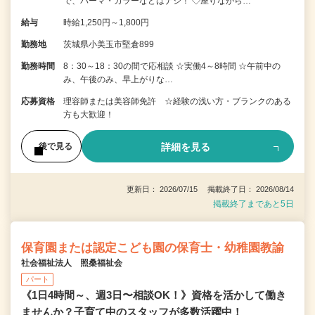
で、パーマ・カラーなどはナシ！ ◇座りながら…
給与
時給1,250円～1,800円
勤務地
茨城県小美玉市堅倉899
勤務時間
8：30～18：30の間で応相談 ☆実働4～8時間 ☆午前中の
み、午後のみ、早上がりな…
応募資格
理容師または美容師免許 ☆経験の浅い方・ブランクのある
方も大歓迎！
詳細を見る
後で見る
更新日： 2026/07/15 掲載終了日： 2026/08/14
掲載終了まであと5日
保育園または認定こども園の保育士・幼稚園教諭
社会福祉法人 照桑福祉会
パート
《1日4時間～、週3日〜相談OK！》資格を活かして働き
ませんか？子育て中のスタッフが多数活躍中！