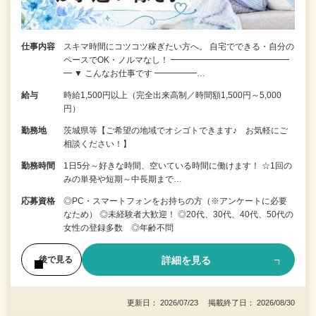
仕事内容
スキマ時間にコツコツ稼ぎたい方へ。 自宅でできる・自分の
ペースでOK・ノルマなし！ ━━━━━━━━━━━━━━
━ ▼ こんなお仕事です ━━━━━…
給与
時給1,500円以上（完全出来高制／時間額1,500円～5,000
円）
勤務地
茨城県等【ご希望の地域でオシゴトできます♪ お気軽にご
相談ください！】
勤務時間
1日5分～好きな時間、空いている時間に働けます！ ☆1回の
みの単発や短期～中長期まで…
応募資格
◎PC・スマートフォンをお持ちの方（※アンケートに必要
なため） ◎未経験者大歓迎！ ◎20代、30代、40代、50代の
女性の登録多数 ◎年齢不問
詳細を見る
後で見る
更新日： 2026/07/23 掲載終了日： 2026/08/30