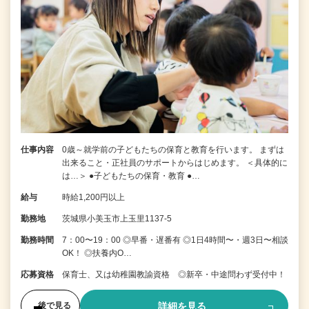
仕事内容
0歳～就学前の子どもたちの保育と教育を行います。 まずは
出来ること・正社員のサポートからはじめます。 ＜具体的に
は…＞ ●子どもたちの保育・教育 ●…
給与
時給1,200円以上
勤務地
茨城県小美玉市上玉里1137-5
勤務時間
7：00〜19：00 ◎早番・遅番有 ◎1日4時間〜・週3日〜相談
OK！ ◎扶養内O…
応募資格
保育士、又は幼稚園教諭資格 ◎新卒・中途問わず受付中！
詳細を見る
後で見る