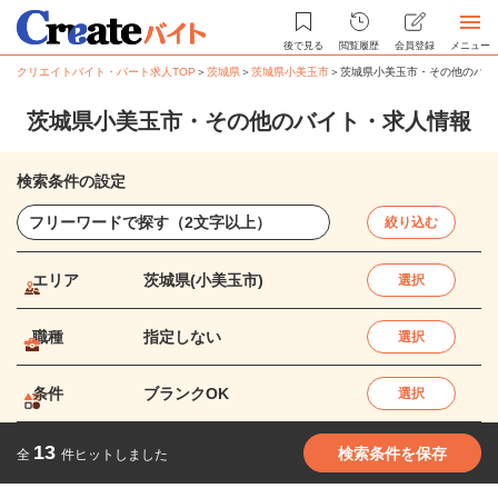
後で見る
閲覧履歴
会員登録
メニュー
クリエイトバイト・パート求人TOP
＞
茨城県
＞
茨城県小美玉市
＞
茨城県小美玉市・その他のバイ
茨城県小美玉市・その他のバイト・求人情報
検索条件の設定
絞り込む
エリア
茨城県(小美玉市)
選択
職種
指定しない
選択
条件
ブランクOK
選択
13
検索条件を保存
全
件ヒットしました