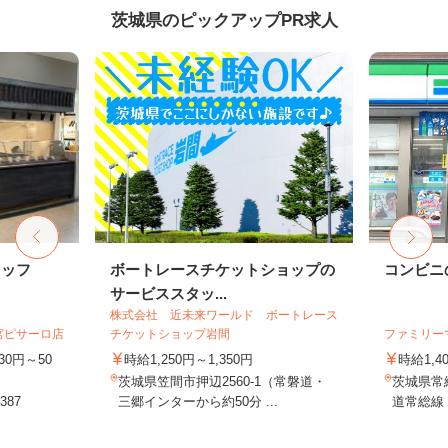
茨城県のピックアップPR求人
タッフ
ボートレースチケットショップの
コンビニ
サービススタッ...
株式会社 近未来ワールド ボートレース
宮ピサーロ店
チケットショップ岩間
ファミリー
30円～50
時給1,250円～1,350円
時給1,4
茨城県笠間市押辺2560-1（常磐道・
茨城県常総
87
三郷インターから約50分 ...
道常総線「