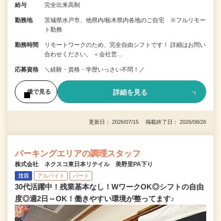
給与
完全出来高制
勤務地
茨城県水戸市、他県内/栃木県内各地のご自宅 ※フルリモー
ト勤務
勤務時間
リモートワークのため、完全自由シフトです！ 詳細はお問い
合わせください。 ＜会社営…
応募資格
＼経験・資格・学歴いっさい不問！／
詳細を見る
後で見る
更新日： 2026/07/15 掲載終了日： 2026/08/26
パーキングエリアの調理スタッフ
株式会社 ネクスコ東日本リテイル 美野里PA下り
注目
アルバイト
パート
30代活躍中！残業基本なし！WワークOK◎シフトの自由
度◎週2日～OK！働きやすい環境が整ってます♪