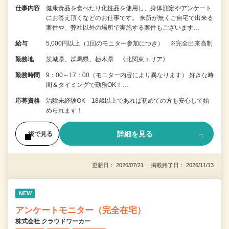
仕事内容
健康食品を食べたり化粧品を使用し、身体測定やアンケート
にお答え頂くなどのお仕事です。 来所が無くご自宅で出来る
案件や、弊社以外の場所で実施する案件もございます…
給与
5,000円以上（1回のモニター参加につき） ※完全出来高制
勤務地
茨城県、群馬県、栃木県 《北関東エリア》
勤務時間
9：00～17：00（モニター内容により異なります） 好きな時
間＆タイミングで勤務OK！…
応募資格
治験未経験OK 18歳以上であれば初めての方も安心して始
められます！
詳細を見る
後で見る
更新日： 2026/07/21 掲載終了日： 2026/11/13
NEW
アンケートモニター（完全在宅）
株式会社 クラウドワーカー