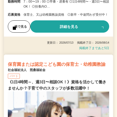
勤務時間
7：00〜19：00 ◎早番・遅番有 ◎1日4時間〜・週3日〜相談
OK！ ◎扶養内O…
応募資格
保育士、又は幼稚園教諭資格 ◎新卒・中途問わず受付中！
詳細を見る
後で見る
更新日： 2026/07/13 掲載終了日： 2026/08/14
掲載終了まであと5日
保育園または認定こども園の保育士・幼稚園教諭
社会福祉法人 照桑福祉会
パート
《1日4時間～、週3日〜相談OK！》資格を活かして働き
ませんか？子育て中のスタッフが多数活躍中！