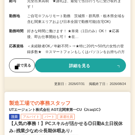
給与
完全出来高制 ★謝礼は、最短で当日のうちに受け取れま
す！
勤務地
ご自宅※フルリモート勤務 茨城県・群馬県・栃木県全域を
含む関東エリアおよび日本全国で勤務可能(在宅OK)
勤務時間
好きな時間に働けます！ ★単発（1日のみ）OK！ ★応募
後、即お仕事開始も可！ ★在…
応募資格
＜未経験者OK／年齢不問＞⇒★特に20代〜50代の女性の登
録多数★ ※スマートフォンもしくはパソコンをお持ちの方
詳細を見る
後で見る
更新日： 2026/07/31 掲載終了日： 2026/08/24
製造工場での事務スタッフ
UTエージェント株式会社 AGT北関東第一CU《Jcaq1C》
注目
アルバイト
パート
派遣社員
【人気の事務！】PCスキルが活かせる◎日勤&土日祝休
み♪残業少なめ☆長期休暇あり♪