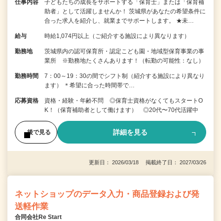
仕事内容
子どもたちの成長をサポートする「保育士」または「保育補
助者」として活躍しませんか！ 茨城県があなたの希望条件に
合った求人を紹介し、就業までサポートします。 ★未…
給与
時給1,074円以上（ご紹介する施設により異なります）
勤務地
茨城県内の認可保育所・認定こども園・地域型保育事業の事
業所 ※勤務地たくさんあります！（転勤の可能性：なし）
勤務時間
7：00～19：30の間でシフト制（紹介する施設により異なり
ます） ＊希望に合った時間帯で…
応募資格
資格・経験・年齢不問 ◎保育士資格がなくてもスタートO
K！（保育補助者として働けます） ◎20代〜70代活躍中
詳細を見る
後で見る
更新日： 2026/03/18 掲載終了日： 2027/03/26
ネットショップのデータ入力・商品登録および発
送軽作業
合同会社Re Start