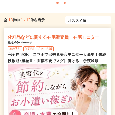
13
1
-
13
全
件中
件を表示
化粧品などに関する在宅調査員・在宅モニター
株式会社ビサーチ
業務委託
登録制
在宅・内職
完全在宅OK！スマホで出来る美容モニター大募集！未経
験歓迎♪履歴書・面接不要でスグに働ける！@茨城県