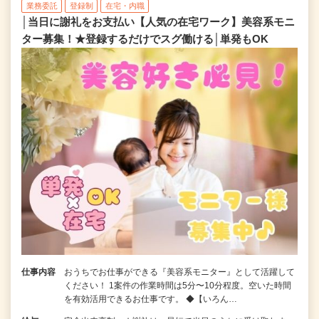
業務委託
登録制
在宅・内職
│当日に謝礼をお支払い【人気の在宅ワーク】美容系モニ
ター募集！★登録するだけでスグ働ける│単発もOK
仕事内容
おうちでお仕事ができる『美容系モニター』として活躍して
ください！ 1案件の作業時間は5分〜10分程度。空いた時間
を有効活用できるお仕事です。 ◆【いろん…