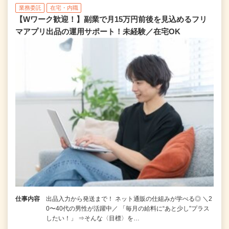
業務委託
在宅・内職
【Wワーク歓迎！】副業で月15万円前後を見込めるフリ
マアプリ出品の運用サポート！未経験／在宅OK
仕事内容
出品入力から発送まで！ ネット通販の仕組みが学べる◎ ＼2
0〜40代の男性が活躍中／ 「毎月の給料に“あと少し”プラス
したい！」 ⇒そんな〈目標〉を…