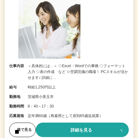
仕事内容
＜具体的には…＞ ◇Excel・Wordでの事務 ◇フォーマット
入力 ◇表の作成 など ☆空調完備の職場！ PCスキルが活か
せます♪ 詳細に…
給与
時給1,250円以上
勤務地
茨城県小美玉市
勤務時間
8：40～17：30
応募資格
定年満60歳（再雇用として原則65歳迄就業）
詳細を見る
後で見る