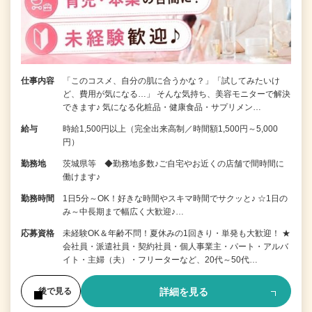
仕事内容
「このコスメ、自分の肌に合うかな？」「試してみたいけ
ど、費用が気になる…」 そんな気持ち、美容モニターで解決
できます♪ 気になる化粧品・健康食品・サプリメン…
給与
時給1,500円以上（完全出来高制／時間額1,500円～5,000
円）
勤務地
茨城県等 ◆勤務地多数♪ご自宅やお近くの店舗で間時間に
働けます♪
勤務時間
1日5分～OK！好きな時間やスキマ時間でサクッと♪ ☆1日の
み～中長期まで幅広く大歓迎♪…
応募資格
未経験OK＆年齢不問！夏休みの1回きり・単発も大歓迎！ ★
会社員・派遣社員・契約社員・個人事業主・パート・アルバ
イト・主婦（夫）・フリーターなど、20代～50代…
詳細を見る
後で見る