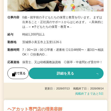
仕事内容
0歳～就学前の子どもたちの保育と教育を行います。 まずは
出来ること・正社員のサポートからはじめます。 ＜具体的に
は…＞ ●子どもたちの保育・教育 ●…
給与
時給1,200円以上
勤務地
茨城県小美玉市上玉里1126-1
勤務時間
7：00〜19：00 ◎早番・遅番有 ◎1日4時間〜・週3日〜相談
OK！ ◎扶養内O…
応募資格
保育士、又は幼稚園教諭資格 ◎新卒・中途問わず受付中！
詳細を見る
後で見る
更新日： 2026/07/13 掲載終了日： 2026/08/14
掲載終了まであと5日
ヘアカット専門店の理美容師